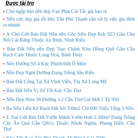
Được tài trợ
•
Chủ ngộp bán nền đẹp Vạn Phát Cái Tắc giá bao rẻ
CHỦ NGỘP
•
Nền cực đẹp giá tốt khu Tân Phú Thạnh cần xử lý việc gia đình
ra nhanh
HÀNG ĐẸP
•
A Chủ Gửi Bán Đất Nền nền Gốc Siêu Đẹp Kdc 923 Gần Chọ
Nổi Cái Răng Thuộc An Bình, Ninh Kiều
•
Bán Đất Nền nền Đẹp Trục Chính Khu Đồng Quê Gần Cầu
Rạch Cam Thuộc Long Hoà, Bình Thủy
•
Nền Đường Số 4 Kdc Phướcthới Ô Môn
•
Nền Đẹp Nghĩ Dưỡng Đang Trồng Sầu Riên
•
Bán Đất Công Tại Xã Vĩnh Viễn, Thị Xã Long Mỹ
•
Bán Đất Nền Vị Trí Tốt Kdc Cần Thơ
•
Nền Đẹp Hẻm 58 Đường 3-2 Cần Thơ Giá Mới 1 Tỷ 950
•
Ba Nền Liền Kề Rach Đất Sét 330m2 Chỉ 600 Triệu Tổng 3 Nền
•
E Trai Gửi Bán Đất Vườn Mảnh Vườn Hơn 2.300m² Đang Trông
Cây Ăn Quả Gần Ql61c Thuộc Nhơn Nghĩa, Phong Điền, Cần
Thơ
•
Khu Tđc Kcn Tân Phú Thạnh, Dt 80m2, Giá 750tr