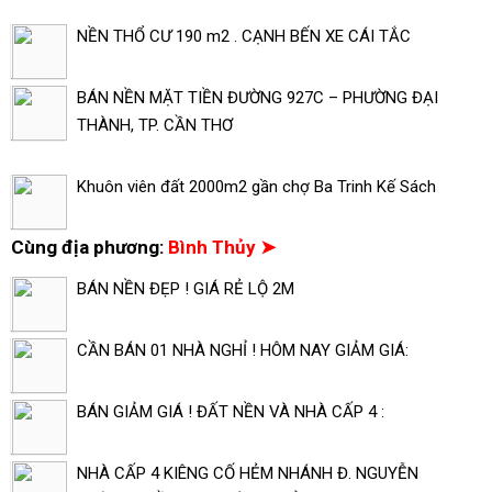
NỀN THỔ CƯ 190 m2 . CẠNH BẾN XE CÁI TẮC
BÁN NỀN MẶT TIỀN ĐƯỜNG 927C – PHƯỜNG ĐẠI
THÀNH, TP. CẦN THƠ
Khuôn viên đất 2000m2 gần chợ Ba Trinh Kế Sách
Cùng địa phương:
Bình Thủy ➤
BÁN NỀN ĐẸP ! GIÁ RẺ LỘ 2M
CẦN BÁN 01 NHÀ NGHỈ ! HÔM NAY GIẢM GIÁ:
BÁN GIẢM GIÁ ! ĐẤT NỀN VÀ NHÀ CẤP 4 :
NHÀ CẤP 4 KIÊNG CỐ HẺM NHÁNH Đ. NGUYỄN