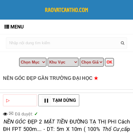
MENU
NỀN GÓC ĐẸP GẦN TRƯỜNG ĐẠI HỌC
★
MUA BÁN
TẠI CẦN THƠ INFO
▷
NGHE ĐỌC
TẠM DỪNG
✉
Đã duyệt:
✓
NỀN GÓC
ĐẸP 2
MẶT TIỀN
ĐƯỜNG TẠ THỊ PHI Cách
ĐH FPT 500m.... - DT: 5m X 10m ( 100%
Thổ Cư
,cấp