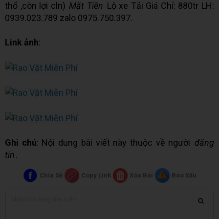
thổ ,còn lợi cln)
Mặt Tiền
Lộ xe Tải Giá Chỉ: 880tr LH:
0939.023.789 zalo 0975.750.397.
Link ảnh
:
Ghi chú
: Nội dung bài viết này thuộc về người
đăng
tin
.
Chia Sẻ
Copy Link
Xóa Bài
Báo Xấu