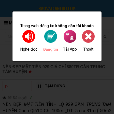
MENU
Trang web đăng tin
không cần tài khoản
Nghe đọc
Tải App
Thoát
Đăng tin
NỀN ĐẸP MẶT TIỀN 929 GIÁ CHỈ 880TR GẦN TRUNG
TÂM HUYỆN
★
MUA BÁN TẠI CẦN THƠ INFO
▷
NGHE ĐỌC
TẠM DỪNG
✉
Đã duyệt:
✓
NỀN ĐẸP
MẶT TIỀN
TỈNH LỘ 929 GẦN
TRUNG TÂM
HUYỆN Cách Ql61C Chỉ 100m _DT: 5m x 31m ( 50m2