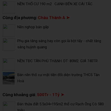
NỀN THỔ CƯ 190 m2 . CẠNH BẾN XE CÁI TẮC
Cùng địa phương:
Châu Thành A ➤
Nền nghọp bán gấp
Phụ gia tăng sáng hay còn gọi là bột tẩy - chất tăng
sáng huỳnh quang
NỀN TĐC TÂN PHÚ THẠNH. DT: 80M2. GIÁ 740TR
Bán nền thổ cư mặt tiền đối diện trường THCS Tân
Hoà
Cùng khoảng giá:
500Tr - 1Tỷ ➤
Bán thửa đất 5.5x34=195m2 thổ cư Rạch Ông Cò 580
triệu