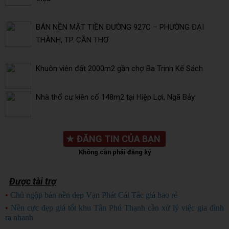
BÁN NỀN MẶT TIỀN ĐƯỜNG 927C – PHƯỜNG ĐẠI
THÀNH, TP. CẦN THƠ
Khuôn viên đất 2000m2 gần chợ Ba Trinh Kế Sách
Nhà thổ cư kiên cố 148m2 tại Hiệp Lợi, Ngã Bảy
★
ĐĂNG TIN CỦA BẠN
Không cần phải đăng ký
Được tài trợ
•
Chủ ngộp bán nền đẹp Vạn Phát Cái Tắc giá bao rẻ
CHỦ NGỘP
•
Nền cực đẹp giá tốt khu Tân Phú Thạnh cần xử lý việc gia đình
ra nhanh
HÀNG ĐẸP