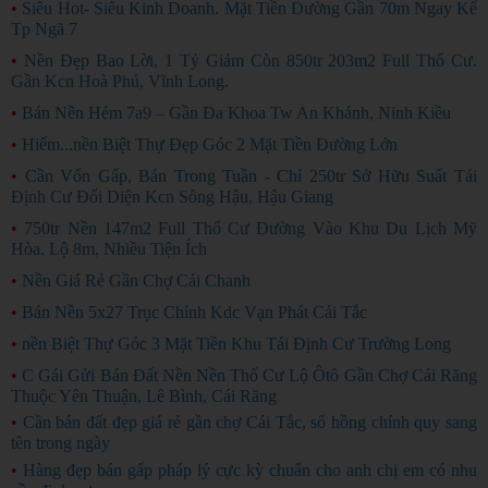
•
Siêu Hot- Siêu Kinh Doanh. Mặt Tiền Đường Gần 70m Ngay Kế
Tp Ngã 7
•
Nền Đẹp Bao Lời, 1 Tỷ Giảm Còn 850tr 203m2 Full Thổ Cư.
Gần Kcn Hoà Phú, Vĩnh Long.
•
Bán Nền Hẻm 7a9 – Gần Đa Khoa Tw An Khánh, Ninh Kiều
•
Hiếm...nền Biệt Thự Đẹp Góc 2 Mặt Tiền Đường Lớn
•
Cần Vốn Gấp, Bán Trong Tuần - Chỉ 250tr Sở Hữu Suất Tái
Định Cư Đối Diện Kcn Sông Hậu, Hậu Giang
•
750tr Nền 147m2 Full Thổ Cư Đường Vào Khu Du Lịch Mỹ
Hòa. Lộ 8m, Nhiều Tiện Ích
•
Nền Giá Rẻ Gần Chợ Cái Chanh
•
Bán Nền 5x27 Trục Chính Kdc Vạn Phát Cái Tắc
•
nền Biệt Thự Góc 3 Mặt Tiền Khu Tái Định Cư Trường Long
•
C Gái Gửi Bán Đất Nền Nền Thổ Cư Lộ Ôtô Gần Chợ Cái Răng
Thuộc Yên Thuận, Lê Bình, Cái Răng
•
Cần bán đất đẹp giá rẻ gần chợ Cái Tắc, sổ hồng chính quy sang
tên trong ngày
GIÁ RẺ
•
Hàng đẹp bán gấp pháp lý cực kỳ chuẩn cho anh chị em có nhu