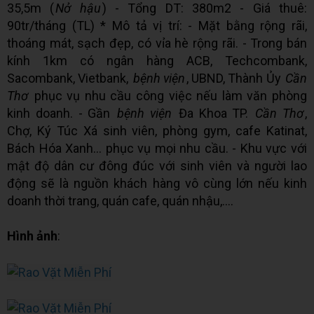
35,5m (
Nở hậu
) - Tổng DT: 380m2 - Giá thuê:
90tr/tháng (TL) * Mô tả vị trí: - Mặt bằng rộng rãi,
thoáng mát, sạch đẹp, có vỉa hè rộng rãi. - Trong bán
kính 1km có ngân hàng ACB, Techcombank,
Sacombank, Vietbank,
bệnh viện
, UBND, Thành Ủy
Cần
Thơ
phục vụ nhu cầu công việc nếu làm văn phòng
kinh doanh. - Gần
bệnh viện
Đa Khoa TP.
Cần Thơ
,
Chợ, Ký Túc Xá sinh viên, phòng gym, cafe Katinat,
Bách Hóa Xanh… phục vụ mọi nhu cầu. - Khu vực với
mật độ dân cư đông đúc với sinh viên và người lao
động sẽ là nguồn khách hàng vô cùng lớn nếu kinh
doanh thời trang, quán cafe, quán nhậu,....
Hình ảnh
: