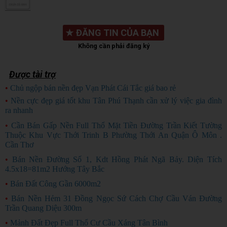
★
ĐĂNG TIN CỦA BẠN
Không cần phải đăng ký
Được tài trợ
•
Chủ ngộp bán nền đẹp Vạn Phát Cái Tắc giá bao rẻ
CHỦ NGỘP
•
Nền cực đẹp giá tốt khu Tân Phú Thạnh cần xử lý việc gia đình
ra nhanh
HÀNG ĐẸP
•
Cần Bán Gấp Nền Full Thổ Mặt Tiền Đường Trần Kiết Tường
Thuộc Khu Vực Thới Trinh B Phường Thới An Quận Ô Môn .
Cần Thơ
•
Bán Nền Đường Số 1, Kdt Hồng Phát Ngã Bảy. Diện Tích
4.5x18=81m2 Hướng Tây Bắc
•
Bán Đất Công Gần 6000m2
•
Bán Nền Hẻm 31 Đồng Ngọc Sứ Cách Chợ Cầu Ván Đường
Trần Quang Diệu 300m
•
Mảnh Đất Đẹp Full Thổ Cư Cầu Xáng Tân Bình