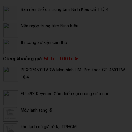
Bán nền thổ cư trung tâm Ninh Kiều chỉ 1 tỷ 4
Nền ngộp trung tâm Ninh Kiều
thi công sự kiện cần thơ
Cùng khoảng giá:
50Tr - 100Tr ➤
PFXGP4501TADW Màn hình HMI Pro‑face GP‑4501TW
10.4
FU-49X Keyence Cảm biến sợi quang siêu nhỏ
Máy lạnh tang lể
kho lạnh cũ giá rẻ tại TP.HCM