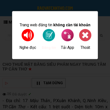
MENU
Trang web đăng tin
không cần tài khoản
Nghe đọc
Tải App
Thoát
Đăng tin
CHO THUÊ MẶT BẰNG SIÊU PHẨM NGAY TRUNG TÂM
TP CẦN THƠ
★
MUA BÁN TẠI CẦN THƠ INFO
▷
NGHE ĐỌC
TẠM DỪNG
✉
Đã duyệt:
✓
- Địa chỉ: 17
Mậu Thân
, P.Xuân Khánh, Q.
Ninh Kiều
,
TP.
Cần Thơ
- Kết cấu: 1 trệt suốt - Diện tích: 10m x