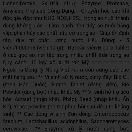
Licheniformis: 2x10^9 cfu/g Enzyme: Protease,
Amylase, Phytase Công Dụng: - Chuyển hóa các khí
độc gây độc như NH3, NO2, H2S... trong ao nuôi thành
dạng không độc - Làm sạch nền đáy ao nuôi bằng
việc phân hủy các chất hữu cơ trong ao - Giúp ổn định
tảo, duy trì chất lượng nước Liều Dùng: - 5
viên/1.000m3 (viên 10 gr) - Đặt các viên Biopro Tablet
ở các góc ao, nơi tập trung nhiều chất thải trong ao
Quy cách: 10 kg/ xô Xuất xứ: Mỹ ==============
Ngoài ra Công ty Nông Việt Farm còn cung cấp các
mặt hàng sau: ** Vi sinh xử lý nước, xử lý đáy: Bio CL
(men Hàn Quốc), Biopro Tablet (dạng viên), Bio
Powder (dạng bột) nhập khẩu Mỹ ** Vi sinh hỗ trợ tiêu
hóa: Actisaf (nhập khẩu Pháp), Seed (nhập khẩu Ấn
Độ), Yeast powder (hỗ trợ phục hồi sau điều trị kháng
sinh) ** Các dòng vi sinh đơn dòng: Enterrococcus
faecium, Lactobacillus acidophilus, Saccharomyces
cerevisiae... ** Enzyme xử lý nước dạng bột: