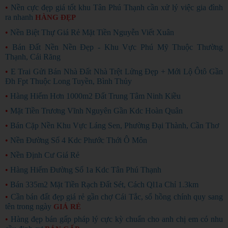
•
Nền cực đẹp giá tốt khu Tân Phú Thạnh cần xử lý việc gia đình
ra nhanh
HÀNG ĐẸP
•
Nền Biệt Thự Giá Rẻ Mặt Tiền Nguyễn Viết Xuân
•
Bán Đất Nền Nền Đẹp - Khu Vực Phú Mỹ Thuộc Thường
Thạnh, Cái Răng
•
E Trai Gửi Bán Nhà Đất Nhà Trệt Lửng Đẹp + Mới Lộ Ôtô Gần
Đh Fpt Thuộc Long Tuyền, Bình Thủy
•
Hàng Hiếm Hơn 1000m2 Đất Trung Tâm Ninh Kiều
•
Mặt Tiền Trương Vĩnh Nguyên Gần Kdc Hoàn Quân
•
Bán Cặp Nền Khu Vực Láng Sen, Phường Đại Thành, Cần Thơ
•
Nền Đường Số 4 Kdc Phước Thới Ô Môn
•
Nền Định Cư Giá Rẻ
•
Hàng Hiếm Đường Số 1a Kdc Tân Phú Thạnh
•
Bán 335m2 Mặt Tiền Rạch Đất Sét, Cách Ql1a Chỉ 1.3km
•
Cần bán đất đẹp giá rẻ gần chợ Cái Tắc, sổ hồng chính quy sang
tên trong ngày
GIÁ RẺ
•
Hàng đẹp bán gấp pháp lý cực kỳ chuẩn cho anh chị em có nhu