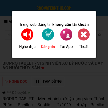
MENU
Trang web đăng tin
không cần tài khoản
Nghe đọc
Tải App
Thoát
Đăng tin
BIOPRO TABLET - VI SINH VIÊN XỬ LÝ NƯỚC VÀ ĐÁY
AO NUÔI THỦY SẢN
★
MUA BÁN TẠI CẦN THƠ INFO
▷
NGHE ĐỌC
TẠM DỪNG
✉
Đã duyệt:
✓
BIOPRO TABLET - Men vi sinh xử lý dạng viên Thành
Phần: Bacillus Subtilis: 2x10^9 cfu/g Bacillus