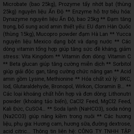
Microbate (bao 25kg), Prozyme tẩy nhớt bạt (thùng
25kg) nguyên liệu Ấn Độ ** Enzyme hỗ trợ tiêu hóa:
Dynazyme nguyên liệu Ấn Độ, bao 25kg ** Đạm tăng
trọng, bổ sung acid amin thiết yếu: EU đạm Hàn Quốc
(thùng 15kg), Mucopro powder đạm Hà Lan ** Yucca
nguyên liệu Mexico dạng bột và dạng nước ** Các
dòng vitamin tổng hợp giúp tăng sức đề kháng, giảm
stress: Vita Kingdom ** Vitamin đơn dòng: Vitamin C
** Beta glucan giúp tăng cường miễn dịch ** Sorbitol
giúp giải độc gan, tăng cường chức năng gan ** Acid
amin gồm Lysine, Methionine ** Hóa chất xử lý: BKC,
Iod, Glutaraldehyde, Bronopol, Wirkon, Cloramin B... **
Các loại khoáng chất hỗn hợp và đơn dòng: Lithonutri
powder (khoáng tảo biển), CaCl2 Feed, MgCl2 Feed,
Kali Đức, CuSO4... ** Soda lạnh (NaHCO3), soda nóng
(Na2CO3) giúp nâng kiềm trong nuôi ** Các hương
liệu, phụ gia: Hương cam, hương sữa, đường dextrose,
acid citric... Thông tin liên hệ: CÔNG TY TNHH TẬP