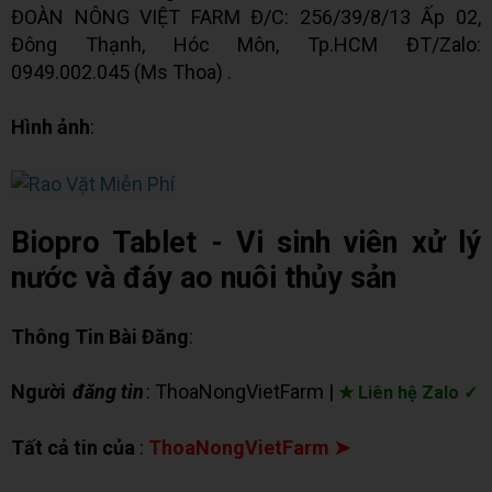
ĐOÀN NÔNG VIỆT FARM Đ/C: 256/39/8/13 Ấp 02,
Đông Thạnh, Hóc Môn, Tp.HCM ĐT/Zalo:
0949.002.045 (Ms Thoa) .
Hình ảnh
:
Biopro Tablet - Vi sinh viên xử lý
nước và đáy ao nuôi thủy sản
Thông Tin Bài Đăng
:
Người
đăng tin
: ThoaNongVietFarm |
★ Liên hệ Zalo ✓
Tất cả tin của
:
ThoaNongVietFarm ➤