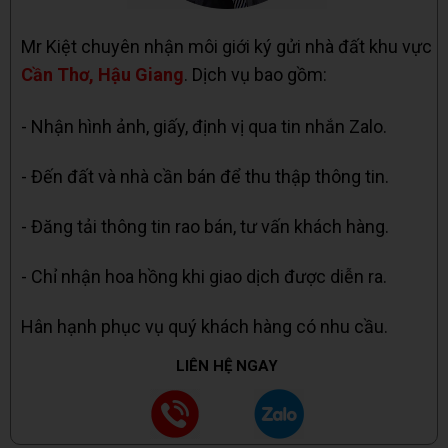
Mr Kiệt chuyên nhận môi giới ký gửi nhà đất khu vực
Cần Thơ, Hậu Giang
. Dịch vụ bao gồm:
- Nhận hình ảnh, giấy, định vị qua tin nhắn Zalo.
- Đến đất và nhà cần bán để thu thập thông tin.
- Đăng tải thông tin rao bán, tư vấn khách hàng.
- Chỉ nhận hoa hồng khi giao dịch được diễn ra.
Hân hạnh phục vụ quý khách hàng có nhu cầu.
LIÊN HỆ NGAY