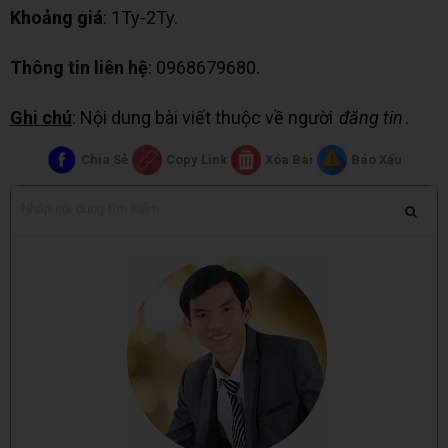
Khoảng giá
: 1Ty-2Ty.
Thông tin liên hệ
: 0968679680.
Ghi chú
: Nội dung bài viết thuộc về người
đăng tin
.
Chia Sẻ
Copy Link
Xóa Bài
Báo Xấu