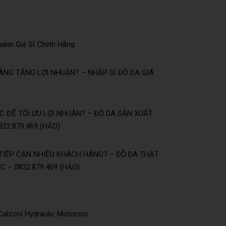
ikin Giá Sỉ Chính Hãng
NG TĂNG LỢI NHUẬN? – NHẬP SỈ ĐỒ DA GIÁ
 ĐỂ TỐI ƯU LỢI NHUẬN? – ĐỒ DA SẢN XUẤT
22.879.469 (HẢO)
TIẾP CẬN NHIỀU KHÁCH HÀNG? – ĐỒ DA THẬT
 – 0822.879.469 (HẢO)
 Calzoni Hydraulic Motorsvc