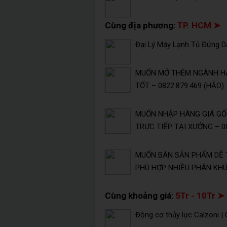
Cùng địa phương:
TP. HCM ➤
Đại Lý Máy Lạnh Tủ Đứng Da
MUỐN MỞ THÊM NGÀNH HÀ
TỐT – 0822.879.469 (HẢO)
MUỐN NHẬP HÀNG GIÁ GỐC
TRỰC TIẾP TẠI XƯỞNG – 08
MUỐN BÁN SẢN PHẨM DỄ 
PHÙ HỢP NHIỀU PHÂN KHÚC
Cùng khoảng giá:
5Tr - 10Tr ➤
Động cơ thủy lực Calzoni |