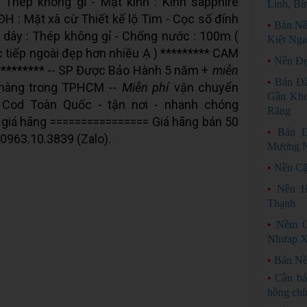
: Thép không gỉ - Mặt kính : Kính sapphire
Linh, Bì
ĐH : Mặt xà cừ Thiết kế lộ Tim - Cọc số đính
•
Bán Nề
 dây : Thép không gỉ - Chống nước : 100m (
Kiệt Ng
 tiếp ngoài đẹp hơn nhiều Ạ ) ********* CAM
•
Nền Đẹ
******* -- SP Được Bảo Hành 5 năm +
miễn
•
Bán Đấ
hàng trong TPHCM --
Miễn phí
vận chuyển
Gần Khc
 Cod Toàn Quốc - tận nơi - nhanh chóng
Răng
giá hãng ================ Giá hãng bán 50
•
Bán Đ
 : 0963.10.3839 (Zalo).
Mương N
•
Nền Cặ
•
Nền H
Thạnh
•
Nềm G
Nhưap X
•
Bán N
•
Cần bá
hồng chí