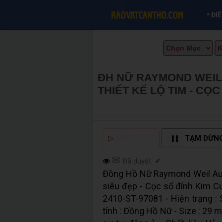
•
ĐI
ĐH NỮ RAYMOND WEIL 
THIẾT KẾ LỘ TIM - C
CẦN THƠ INFO
▷
NGHE ĐỌC
TẠM DỪN
✉
Đã duyệt:
✓
Đồng Hồ Nữ Raymond Weil Aut
siêu đẹp - Cọc số đính Kim Cư
2410-ST-97081 - Hiện trạng : S
tính : Đồng Hồ Nữ - Size : 29 m