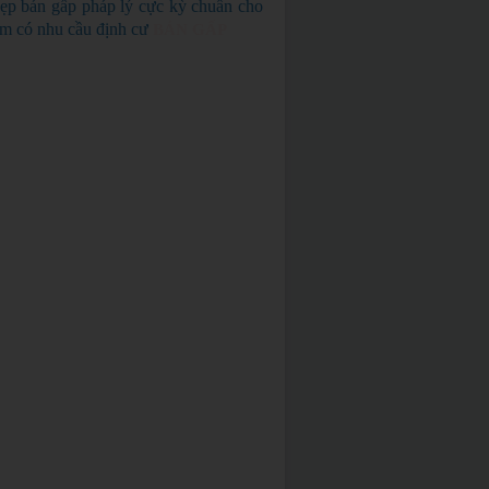
ẹp bán gấp pháp lý cực kỳ chuẩn cho
em có nhu cầu định cư
BÁN GẤP