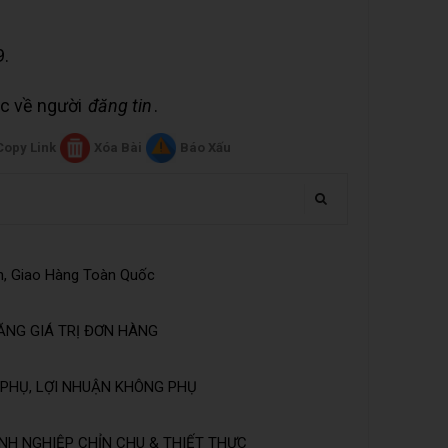
9.
uộc về người
đăng tin
.
Copy Link
Xóa Bài
Báo Xấu
n, Giao Hàng Toàn Quốc
ĂNG GIÁ TRỊ ĐƠN HÀNG
PHỤ, LỢI NHUẬN KHÔNG PHỤ
NH NGHIỆP CHỈN CHU & THIẾT THỰC