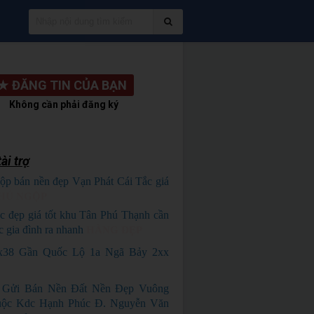
★
ĐĂNG TIN CỦA BẠN
Không cần phải đăng ký
ài trợ
ộp bán nền đẹp Vạn Phát Cái Tắc giá
HỦ NGỘP
c đẹp giá tốt khu Tân Phú Thạnh cần
c gia đình ra nhanh
HÀNG ĐẸP
x38 Gần Quốc Lộ 1a Ngã Bảy 2xx
 Gửi Bán Nền Đất Nền Đẹp Vuông
ộc Kdc Hạnh Phúc Đ. Nguyễn Văn