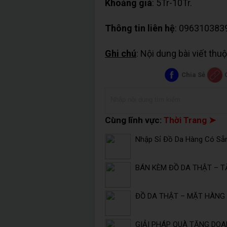
Khoảng giá
: 5Tr-10Tr.
Thông tin liên hệ
: 096310383
Ghi chú
: Nội dung bài viết th
Chia Sẻ
Cùng lĩnh vực:
Thời Trang ➤
Nhập Sỉ Đồ Da Hàng Có Sẵ
BÁN KÈM ĐỒ DA THẬT – T
ĐỒ DA THẬT – MẶT HÀNG 
GIẢI PHÁP QUÀ TẶNG DOA