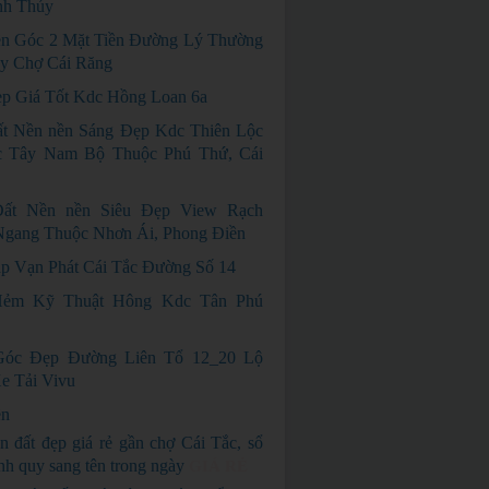
nh Thủy
n Góc 2 Mặt Tiền Đường Lý Thường
ay Chợ Cái Răng
p Giá Tốt Kdc Hồng Loan 6a
t Nền nền Sáng Đẹp Kdc Thiên Lộc
 Tây Nam Bộ Thuộc Phú Thứ, Cái
ất Nền nền Siêu Đẹp View Rạch
gang Thuộc Nhơn Ái, Phong Điền
p Vạn Phát Cái Tắc Đường Số 14
ẻm Kỹ Thuật Hông Kdc Tân Phú
óc Đẹp Đường Liên Tổ 12_20 Lộ
e Tải Vivu
ền
n đất đẹp giá rẻ gần chợ Cái Tắc, sổ
nh quy sang tên trong ngày
GIÁ RẺ