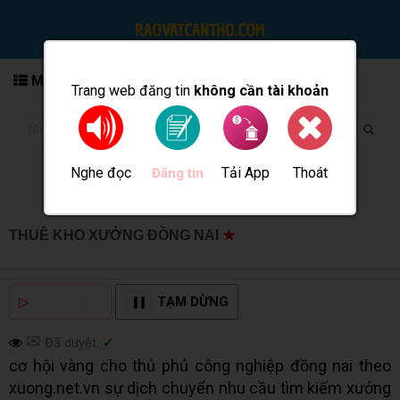
MENU
Trang web đăng tin
không cần tài khoản
Nghe đọc
Tải App
Thoát
Đăng tin
THUÊ KHO XƯỞNG ĐỒNG NAI
★
MUA BÁN TẠI CẦN
THƠ INFO
▷
NGHE ĐỌC
TẠM DỪNG
✉
Đã duyệt:
✓
cơ hội vàng cho thủ phủ công nghiệp đồng nai theo
xuong.net.vn sự dịch chuyển nhu cầu tìm kiếm xưởng