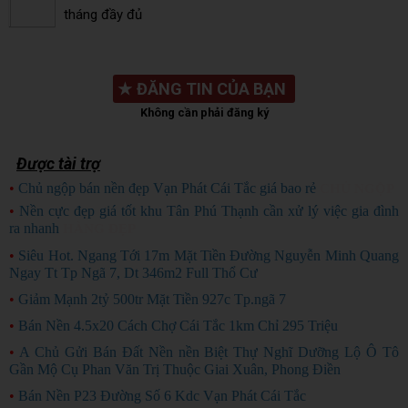
tháng đầy đủ
★
ĐĂNG TIN CỦA BẠN
Không cần phải đăng ký
Được tài trợ
•
Chủ ngộp bán nền đẹp Vạn Phát Cái Tắc giá bao rẻ
CHỦ NGỘP
•
Nền cực đẹp giá tốt khu Tân Phú Thạnh cần xử lý việc gia đình
ra nhanh
HÀNG ĐẸP
•
Siêu Hot. Ngang Tới 17m Mặt Tiền Đường Nguyễn Minh Quang
Ngay Tt Tp Ngã 7, Dt 346m2 Full Thổ Cư
•
Giảm Mạnh 2tỷ 500tr Mặt Tiền 927c Tp.ngã 7
•
Bán Nền 4.5x20 Cách Chợ Cái Tắc 1km Chỉ 295 Triệu
•
A Chủ Gửi Bán Đất Nền nền Biệt Thự Nghĩ Dưỡng Lộ Ô Tô
Gần Mộ Cụ Phan Văn Trị Thuộc Giai Xuân, Phong Điền
•
Bán Nền P23 Đường Số 6 Kdc Vạn Phát Cái Tắc