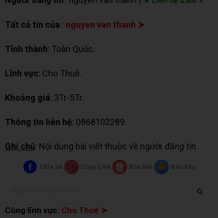
★ Liên hệ Zalo ✓
Tất cả tin của
:
nguyen van thanh ➤
Tỉnh thành
: Toàn Quốc.
Lĩnh vực
: Cho Thuê.
Khoảng giá
: 3Tr-5Tr.
Thông tin liên hệ
: 0868102289.
Ghi chú
: Nội dung bài viết thuộc về người
đăng tin
.
Chia Sẻ
Copy Link
Xóa Bài
Báo Xấu
Cùng lĩnh vực:
Cho Thuê ➤