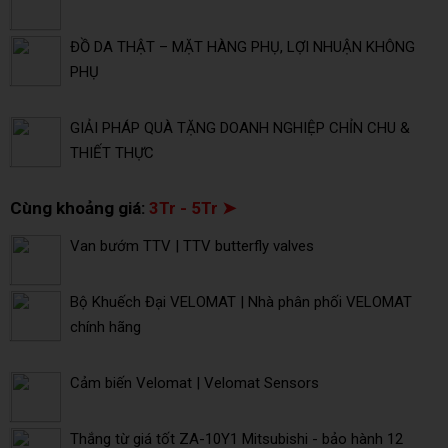
ĐỒ DA THẬT – MẶT HÀNG PHỤ, LỢI NHUẬN KHÔNG
PHỤ
GIẢI PHÁP QUÀ TẶNG DOANH NGHIỆP CHỈN CHU &
THIẾT THỰC
Cùng khoảng giá:
3Tr - 5Tr ➤
Van bướm TTV | TTV butterfly valves
Bộ Khuếch Đại VELOMAT | Nhà phân phối VELOMAT
chính hãng
Cảm biến Velomat | Velomat Sensors
Thắng từ giá tốt ZA-10Y1 Mitsubishi - bảo hành 12