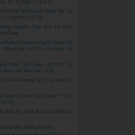
m, Kế Tp Ngã 7. Giá 6 Tỷ
n 554 M2 Đất Chuyên Dùng Skc Tại
 Cư Vạn Phát Cái Tắc
ường Nguyễn Nhạc Kdc P4 Tp.vị
Hậu Giang
n Đường D3 (sau Lưng Bv Nam Cần
 Hồng Loan. Dt 5*16, Sổ Hồng. Giá
ạnh Phúc Cửu Long - Dt 5*17, Lộ
n Bản Giao Nền. Giá 2,2 Tỷ
n Bán Nền Đường Số 7 Vạn Phát Cái
ái Định Cư Kdc Cửu Long, 5*17,lộ
 2,2 Tỷ
p Hẻm Kỹ Thuật Khu Vạn Phát Cái
c Đẹp Gần Trường Đại Học
n đất đẹp giá rẻ gần chợ Cái Tắc, sổ