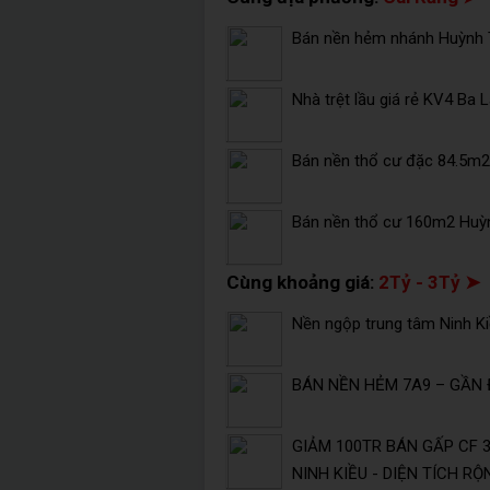
Bán nền hẻm nhánh Huỳnh T
Nhà trệt lầu giá rẻ KV4 Ba 
Bán nền thổ cư đặc 84.5m2 
Bán nền thổ cư 160m2 Huỳ
Cùng khoảng giá:
2Tỷ - 3Tỷ ➤
Nền ngộp trung tâm Ninh K
BÁN NỀN HẺM 7A9 – GẦN 
GIẢM 100TR BÁN GẤP CF
NINH KIỀU - DIỆN TÍCH RỘ