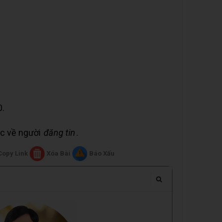
0.
uộc về người
đăng tin
.
Copy Link
Xóa Bài
Báo Xấu