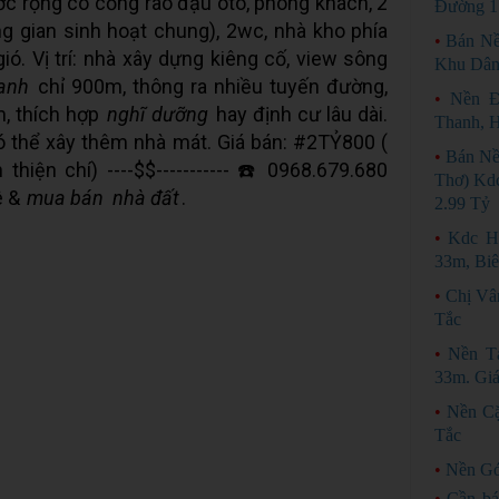
c rộng có cổng rào đậu ôtô, phòng khách, 2
Đường 17
g gian sinh hoạt chung), 2wc, nhà kho phía
•
Bán Nề
ió. Vị trí: nhà xây dựng kiêng cố, view sông
Khu Dân
anh
chỉ 900m, thông ra nhiều tuyến đường,
•
Nền Đ
, thích hợp
nghĩ dưỡng
hay định cư lâu dài.
Thanh, 
 thể xây thêm nhà mát. Giá bán: #2TỶ800 (
•
Bán Nề
hiện chí) ----$$----------- ☎️ 0968.679.680
Thơ) Kdc
ê &
mua bán
nhà đất
.
2.99 Tỷ
•
Kdc H
33m, Biê
•
Chị Vâ
Tắc
•
Nền T
33m. Giá
•
Nền Cặ
Tắc
•
Nền Gó
•
Cần bá