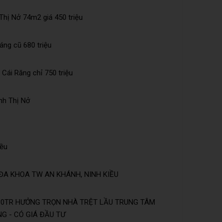
hị Nở 74m2 giá 450 triệu
Láng cũ 680 triệu
Cái Răng chỉ 750 triệu
nh Thị Nở
iều
ĐA KHOA TW AN KHÁNH, NINH KIỀU
 30TR HƯỞNG TRỌN NHÀ TRỆT LẦU TRUNG TÂM
NG - CÓ GIÁ ĐẦU TƯ