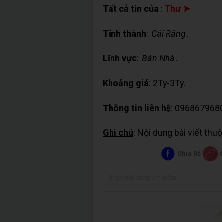
Tất cả tin của
:
Thư ➤
Tỉnh thành
:
Cái Răng
.
Lĩnh vực
:
Bán Nhà
.
Khoảng giá
: 2Ty-3Ty.
Thông tin liên hệ
: 096867968
Ghi chú
: Nội dung bài viết th
Chia Sẻ