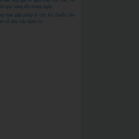
nh quy sang tên trong ngày
GIÁ RẺ
ẹp bán gấp pháp lý cực kỳ chuẩn cho
em có nhu cầu định cư
BÁN GẤP