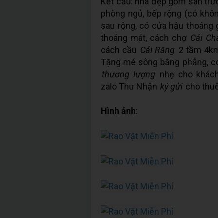
Kết cấu: nhà đẹp gồm sân trướ
phòng ngủ, bếp rộng (có khôn
sau rộng, có cửa hậu thoáng g
thoáng mát, cách chợ
Cái Ch
cách cầu
Cái Răng
2 tầm 4km
Tặng mé sông bằng phẳng, có
thương lượng
nhẹ cho khách t
zalo Thư Nhận
ký gửi
cho thu
Hình ảnh
: