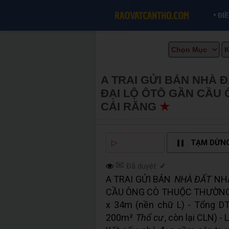
•
ĐI
A TRAI GỬI BÁN NHÀ 
ĐẠI LỘ ÔTÔ GẦN CẦU
CÁI RĂNG
★
MUA BÁN 
▷
NGHE ĐỌC
TẠM DỪN
✉
Đã duyệt:
✓
A TRAI GỬI BÁN
NHÀ ĐẤT
NHÀ
CẦU ÔNG CÒ THUỘC THƯỜN
x 34m (nền chữ L) - Tổng DT
200m²
Thổ cư
, còn lại CLN) -