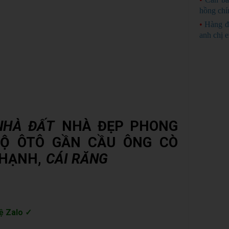
hồng chí
•
Hàng đ
anh chị 
NHÀ ĐẤT
NHÀ ĐẸP PHONG
LỘ ÔTÔ GẦN CẦU ÔNG CÒ
THẠNH,
CÁI RĂNG
ệ Zalo ✓