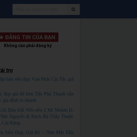
★
ĐĂNG TIN CỦA BẠN
Không cần phải đăng ký
ài trợ
ộp bán nền đẹp Vạn Phát Cái Tắc giá
HỦ NGỘP
c đẹp giá tốt khu Tân Phú Thạnh cần
c gia đình ra nhanh
HÀNG ĐẸP
 Gửi Bán Đất Nền nền 2 Mt Nhánh Đ.
Vĩnh Nguyên & Rạch Bà Thầy Thuộc
 Cái Răng
ền Siêu Đẹp, Giá Rẻ – 70m Mặt Tiền