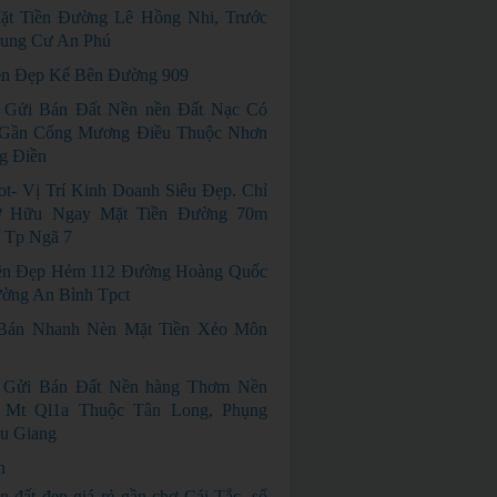
ặt Tiền Đường Lê Hồng Nhi, Trước
ung Cư An Phú
n Đẹp Kế Bên Đường 909
 Gửi Bán Đất Nền nền Đất Nạc Có
Gần Cống Mương Điều Thuộc Nhơn
g Điền
ot- Vị Trí Kinh Doanh Siêu Đẹp. Chỉ
ở Hữu Ngay Mặt Tiền Đường 70m
 Tp Ngã 7
ền Đẹp Hẻm 112 Đường Hoàng Quốc
ường An Bình Tpct
Bán Nhanh Nèn Mặt Tiền Xẻo Môn
i Gửi Bán Đất Nền hàng Thơm Nền
Mt Ql1a Thuộc Tân Long, Phụng
u Giang
n
n đất đẹp giá rẻ gần chợ Cái Tắc, sổ