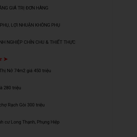
ĂNG GIÁ TRỊ ĐƠN HÀNG
PHỤ, LỢI NHUẬN KHÔNG PHỤ
NH NGHIỆP CHỈN CHU & THIẾT THỰC
r ➤
hị Nở 74m2 giá 450 triệu
à 280 triệu
chợ Rạch Gòi 300 triệu
định cư Long Thạnh, Phụng Hiệp