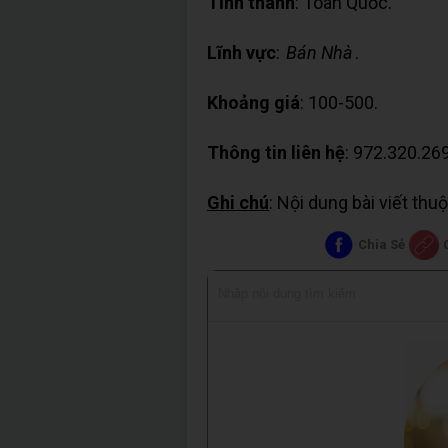
Tỉnh thành
: Toàn Quốc.
Lĩnh vực
:
Bán Nhà
.
Khoảng giá
: 100-500.
Thông tin liên hệ
: 972.320.269
Ghi chú
: Nội dung bài viết th
Chia Sẻ