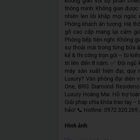
không gian với sự phản chiế
thông minh: Không gian được 
nhiên len lỏi khắp mọi ngóc 
Phòng khách ấn tượng: Hệ thố
gỗ cao cấp mang lại cảm giá
Phòng bếp tiện nghi: Không gi
sự thoải mái trong từng bữa ă
kế & thi công trọn gói – từ ki
trì lên đến 8 năm. ✅ Đội ngũ 
máy sản xuất hiện đại, quy 
Luxury? Văn phòng đại diện v
One, BRG Diamond Residence
Luxury Hoàng Mai. Hỗ trợ toàn
Giải pháp chìa khóa trao tay 
hảo! 📞 Hotline: 0972.320.269
Hình ảnh
: