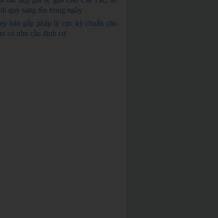
nh quy sang tên trong ngày
GIÁ RẺ
ẹp bán gấp pháp lý cực kỳ chuẩn cho
em có nhu cầu định cư
BÁN GẤP