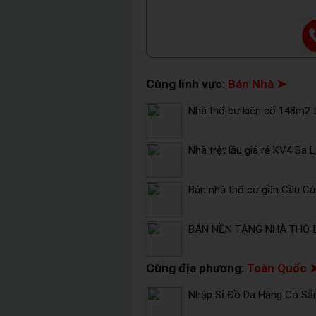
Cùng lĩnh vực:
Bán Nhà ➤
Nhà thổ cư kiên cố 148m2 t
Nhà trệt lầu giá rẻ KV4 Ba 
Bán nhà thổ cư gần Cầu Cái 
BÁN NỀN TẶNG NHÀ THÔ 
Cùng địa phương:
Toàn Quốc 
Nhập Sỉ Đồ Da Hàng Có Sẵ