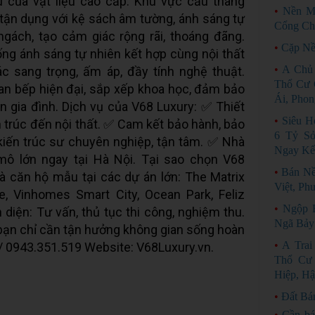
u của vật liệu cao cấp. Khu vực cầu thang
•
Nền M
tận dụng với kệ sách âm tường, ánh sáng tự
Cổng Ch
ngách, tạo cảm giác rộng rãi, thoáng đãng.
•
Cặp Nề
ng ánh sáng tự nhiên kết hợp cùng nội thất
•
A Chủ
c sang trọng, ấm áp, đầy tính nghệ thuật.
Thổ Cư 
an bếp hiện đại, sắp xếp khoa học, đảm bảo
Ái, Phon
n gia đình. Dịch vụ của V68 Luxury: ✅ Thiết
•
Siêu H
ến trúc đến nội thất. ✅ Cam kết bảo hành, bảo
6 Tỷ S
kiến trúc sư chuyên nghiệp, tận tâm. ✅ Nhà
Ngay Kế
mô lớn ngay tại Hà Nội. Tại sao chọn V68
•
Bán N
à căn hộ mẫu tại các dự án lớn: The Matrix
Việt, Ph
, Vinhomes Smart City, Ocean Park, Feliz
•
Ngộp 
 diện: Tư vấn, thủ tục thi công, nghiệm thu.
Ngã Bảy
– bạn chỉ cần tận hưởng không gian sống hoàn
•
A Tra
 / 0943.351.519 Website: V68Luxury.vn.
Thổ Cư 
Hiệp, Hậ
•
Đất Bá
•
Cần bá