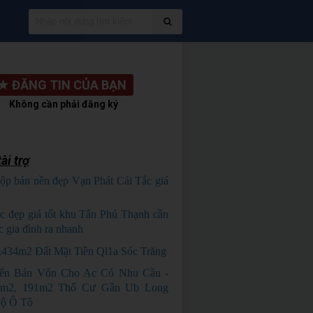
★
ĐĂNG TIN CỦA BẠN
Không cần phải đăng ký
ài trợ
ộp bán nền đẹp Vạn Phát Cái Tắc giá
HỦ NGỘP
c đẹp giá tốt khu Tân Phú Thạnh cần
c gia đình ra nhanh
HÀNG ĐẸP
.434m2 Đất Mặt Tiền Ql1a Sóc Trăng
iển Bán Vốn Cho Ac Có Nhu Cầu -
0m2, 191m2 Thổ Cư Gần Ub Long
Lộ Ô Tô