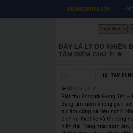
•
ĐI
ĐÂY LÀ LÝ DO KHIẾN 
TÂM ĐIỂM CHÚ Ý!
★
MU
▷
NGHE ĐỌC
TẠM DỪN
✉
Đã duyệt:
✓
Biệt thự Ecopark Hưng Yên – Đ
đang tìm kiếm không gian sốn
sự ấm cúng và tiện nghi? Nh
dịch vụ thiết kế và thi công 
hiện đại: Tông màu trầm ấm, gi