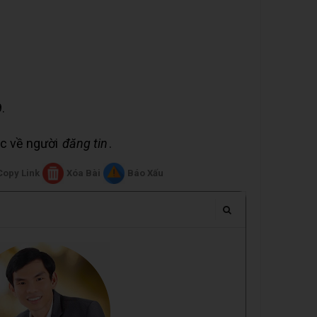
.
uộc về người
đăng tin
.
Copy Link
Xóa Bài
Báo Xấu