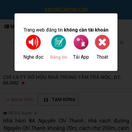
MENU
Trang web đăng tin
không cần tài khoản
Nghe đọc
Tải App
Thoát
Đăng tin
CHỈ 1.6 TỶ SỞ HỮU NHÀ TRUNG TÂM TRÀ NÓC, DT:
98.8M2.
★
MUA BÁN TẠI CẦN THƠ INFO
▷
NGHE ĐỌC
TẠM DỪNG
✉
Đã duyệt:
✓
Nhà hẻm 8A
Nguyễn Chí Thanh
, nhà cách đường
Nguyễn Chí Thanh
khoảng 70m, cách chợ 200m, cánh