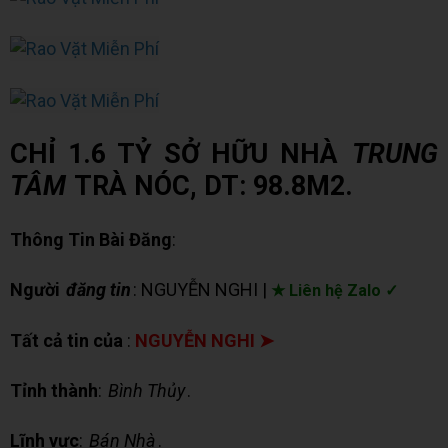
CHỈ 1.6 TỶ SỞ HỮU NHÀ
TRUNG
TÂM
TRÀ NÓC, DT: 98.8M2.
Thông Tin Bài Đăng
:
Người
đăng tin
: NGUYỄN NGHI |
★ Liên hệ Zalo ✓
Tất cả tin của
:
NGUYỄN NGHI ➤
Tỉnh thành
:
Bình Thủy
.
Lĩnh vực
:
Bán Nhà
.