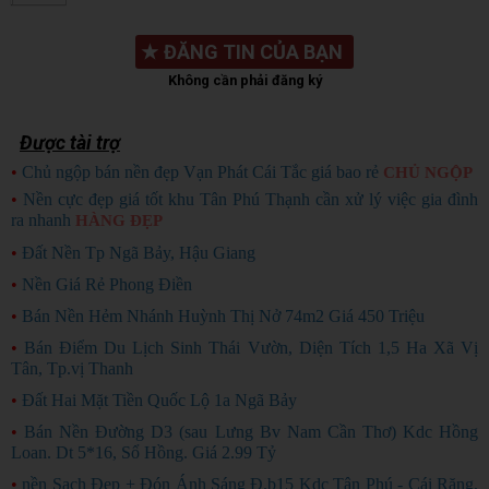
★
ĐĂNG TIN CỦA BẠN
Không cần phải đăng ký
Được tài trợ
•
Chủ ngộp bán nền đẹp Vạn Phát Cái Tắc giá bao rẻ
CHỦ NGỘP
•
Nền cực đẹp giá tốt khu Tân Phú Thạnh cần xử lý việc gia đình
ra nhanh
HÀNG ĐẸP
•
Đất Nền Tp Ngã Bảy, Hậu Giang
•
Nền Giá Rẻ Phong Điền
•
Bán Nền Hẻm Nhánh Huỳnh Thị Nở 74m2 Giá 450 Triệu
•
Bán Điểm Du Lịch Sinh Thái Vườn, Diện Tích 1,5 Ha Xã Vị
Tân, Tp.vị Thanh
•
Đất Hai Mặt Tiền Quốc Lộ 1a Ngã Bảy
•
Bán Nền Đường D3 (sau Lưng Bv Nam Cần Thơ) Kdc Hồng
Loan. Dt 5*16, Sổ Hồng. Giá 2.99 Tỷ
•
nền Sạch Đẹp + Đón Ánh Sáng Đ.b15 Kdc Tân Phú - Cái Răng,