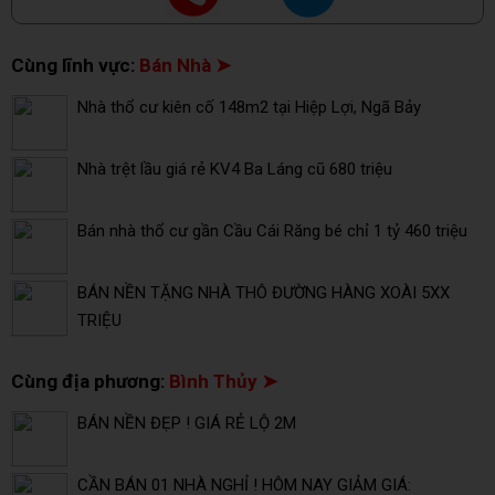
Cùng lĩnh vực:
Bán Nhà ➤
Nhà thổ cư kiên cố 148m2 tại Hiệp Lợi, Ngã Bảy
Nhà trệt lầu giá rẻ KV4 Ba Láng cũ 680 triệu
Bán nhà thổ cư gần Cầu Cái Răng bé chỉ 1 tỷ 460 triệu
BÁN NỀN TẶNG NHÀ THÔ ĐƯỜNG HÀNG XOÀI 5XX
TRIỆU
Cùng địa phương:
Bình Thủy ➤
BÁN NỀN ĐẸP ! GIÁ RẺ LỘ 2M
CẦN BÁN 01 NHÀ NGHỈ ! HÔM NAY GIẢM GIÁ: