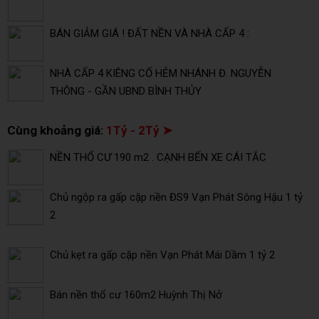
BÁN GIẢM GIÁ ! ĐẤT NỀN VÀ NHÀ CẤP 4 :
NHÀ CẤP 4 KIÊNG CỐ HẺM NHÁNH Đ. NGUYỄN
THÔNG - GẦN UBND BÌNH THỦY
Cùng khoảng giá:
1Tỷ - 2Tỷ ➤
NỀN THỔ CƯ 190 m2 . CẠNH BẾN XE CÁI TẮC
Chủ ngộp ra gấp cặp nền ĐS9 Vạn Phát Sông Hậu 1 tỷ
2
Chủ kẹt ra gấp cặp nền Vạn Phát Mái Dầm 1 tỷ 2
Bán nền thổ cư 160m2 Huỳnh Thị Nở