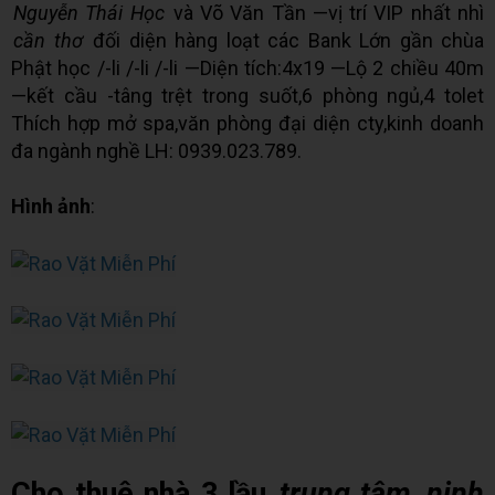
Nguyễn Thái Học
và Võ Văn Tần —vị trí VIP nhất nhì
cần thơ
đối diện hàng loạt các Bank Lớn gần chùa
Phật học /-li /-li /-li —Diện tích:4x19 —Lộ 2 chiều 40m
—kết cầu -tâng trệt trong suốt,6 phòng ngủ,4 tolet
Thích hợp mở spa,văn phòng đại diện cty,kinh doanh
đa ngành nghề LH: 0939.023.789.
Hình ảnh
:
Cho thuê nhà 3 lầu
trung tâm
ninh