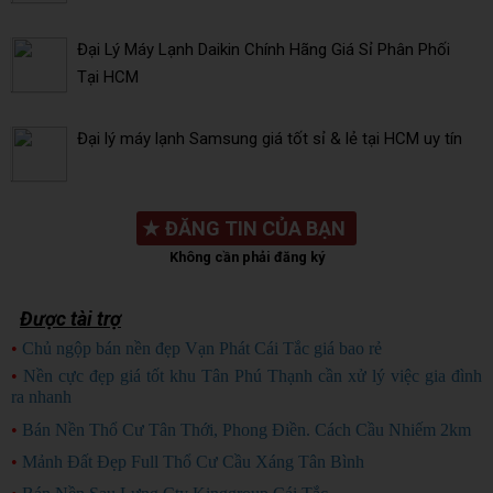
Đại Lý Máy Lạnh Daikin Chính Hãng Giá Sỉ Phân Phối
Tại HCM
Đại lý máy lạnh Samsung giá tốt sỉ & lẻ tại HCM uy tín
★
ĐĂNG TIN CỦA BẠN
Không cần phải đăng ký
Được tài trợ
•
Chủ ngộp bán nền đẹp Vạn Phát Cái Tắc giá bao rẻ
CHỦ NGỘP
•
Nền cực đẹp giá tốt khu Tân Phú Thạnh cần xử lý việc gia đình
ra nhanh
HÀNG ĐẸP
•
Bán Nền Thổ Cư Tân Thới, Phong Điền. Cách Cầu Nhiếm 2km
•
Mảnh Đất Đẹp Full Thổ Cư Cầu Xáng Tân Bình