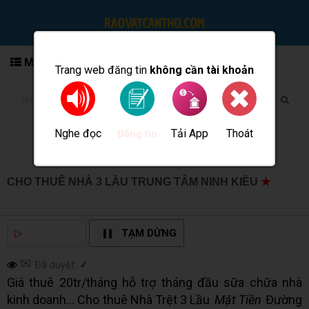
MENU
Trang web đăng tin
không cần tài khoản
Nghe đọc
Tải App
Thoát
Đăng tin
CHO THUÊ NHÀ 3 LẦU TRUNG TÂM NINH KIỀU
★
MUA
BÁN TẠI CẦN THƠ INFO
▷
NGHE ĐỌC
TẠM DỪNG
✉
Đã duyệt:
✓
Giá thuê 20tr/tháng hỗ trợ tháng đầu sữa chữa nhà
kinh doanh... Cho thuê Nhà Trệt 3 Lầu
Mặt Tiền
Đường