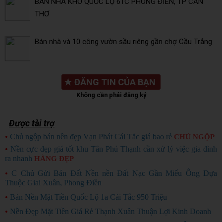
BÁN NHÀ KHO QUỐC LỘ 61C PHONG ĐIỀN, TP CẦN
THƠ
Bán nhà và 10 công vườn sầu riêng gần chợ Cầu Trắng
★
ĐĂNG TIN CỦA BẠN
Không cần phải đăng ký
Được tài trợ
•
Chủ ngộp bán nền đẹp Vạn Phát Cái Tắc giá bao rẻ
CHỦ NGỘP
•
Nền cực đẹp giá tốt khu Tân Phú Thạnh cần xử lý việc gia đình
ra nhanh
HÀNG ĐẸP
•
C Chủ Gửi Bán Đất Nền nền Đất Nạc Gần Miếu Ông Dựa
Thuộc Giai Xuân, Phong Điền
•
Bán Nền Mặt Tiền Quốc Lộ 1a Cái Tắc 950 Triệu
•
Nền Đẹp Mặt Tiền Giá Rẻ Thạnh Xuân Thuận Lợi Kinh Doanh