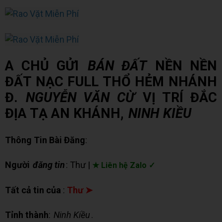
A CHỦ GỬI
BÁN ĐẤT
NỀN NỀN
ĐẤT NẠC FULL THỔ HẺM NHÁNH
Đ.
NGUYỄN VĂN CỪ
VỊ TRÍ ĐẮC
ĐỊA TẠ AN KHÁNH,
NINH KIỀU
Thông Tin Bài Đăng
:
Người
đăng tin
: Thư |
★ Liên hệ Zalo ✓
Tất cả tin của
:
Thư ➤
Tỉnh thành
:
Ninh Kiều
.