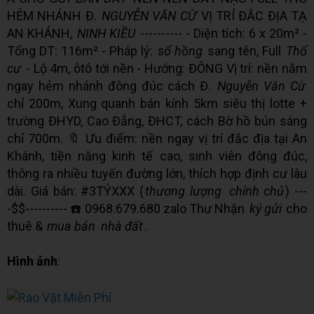
HẺM NHÁNH Đ.
NGUYỄN VĂN CỪ
VỊ TRÍ ĐẮC ĐỊA TẠ
AN KHÁNH,
NINH KIỀU
---------- - Diện tích: 6 x 20m² -
Tổng DT: 116m² - Pháp lý:
sổ hồng
sang tên, Full
Thổ
cư
- Lộ 4m, ôtô tới nền - Hướng: ĐÔNG Vị trí: nền nằm
ngay hẻm nhánh đông đúc cách Đ.
Nguyễn Văn Cừ
chỉ 200m, Xung quanh bán kính 5km siêu thị lotte +
trường ĐHYD, Cao Đẳng, ĐHCT, cách Bờ hồ bún sáng
chỉ 700m. 🔖 Ưu điểm: nền ngay vị trí đắc địa tại An
Khánh, tiền năng kinh tế cao, sinh viên đông đúc,
thông ra nhiều tuyến đường lớn, thích hợp định cư lâu
dài. Giá bán: #3TỶXXX (
thương lượng
chính chủ
) ---
-$$---------- ☎️ 0968.679.680 zalo Thư Nhận
ký gửi
cho
thuê &
mua bán
nhà đất
.
Hình ảnh
: