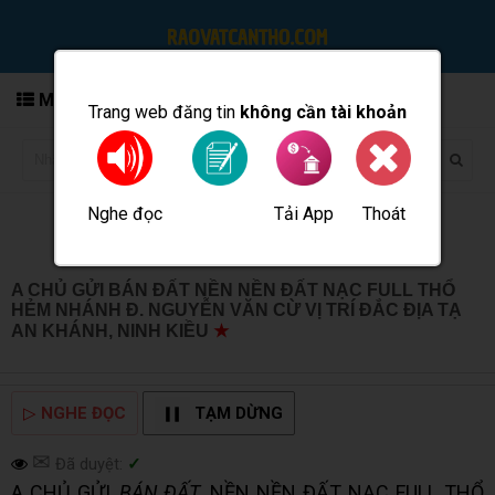
MENU
Trang web đăng tin
không cần tài khoản
Nghe đọc
Tải App
Thoát
Đăng tin
A CHỦ GỬI BÁN ĐẤT NỀN NỀN ĐẤT NẠC FULL THỔ
HẺM NHÁNH Đ. NGUYỄN VĂN CỪ VỊ TRÍ ĐẮC ĐỊA TẠ
AN KHÁNH, NINH KIỀU
★
MUA BÁN TẠI CẦN THƠ
INFO
▷
NGHE ĐỌC
TẠM DỪNG
✉
Đã duyệt:
✓
A CHỦ GỬI
BÁN ĐẤT
NỀN NỀN ĐẤT NẠC FULL THỔ