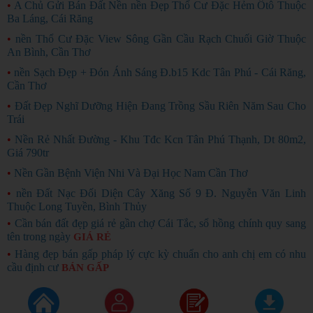
•
A Chủ Gửi Bán Đất Nền nền Đẹp Thổ Cư Đặc Hẻm Ôtô Thuộc
Ba Láng, Cái Răng
•
nền Thổ Cư Đặc View Sông Gần Cầu Rạch Chuối Giờ Thuộc
An Bình, Cần Thơ
•
nền Sạch Đẹp + Đón Ánh Sáng Đ.b15 Kdc Tân Phú - Cái Răng,
Cần Thơ
•
Đất Đẹp Nghĩ Dưỡng Hiện Đang Trồng Sầu Riên Năm Sau Cho
Trái
•
Nền Rẻ Nhất Đường - Khu Tđc Kcn Tân Phú Thạnh, Dt 80m2,
Giá 790tr
•
Nền Gần Bệnh Viện Nhi Và Đại Học Nam Cần Thơ
•
nền Đất Nạc Đối Diện Cây Xăng Số 9 Đ. Nguyễn Văn Linh
Thuộc Long Tuyền, Bình Thủy
•
Cần bán đất đẹp giá rẻ gần chợ Cái Tắc, sổ hồng chính quy sang
tên trong ngày
GIÁ RẺ
•
Hàng đẹp bán gấp pháp lý cực kỳ chuẩn cho anh chị em có nhu
cầu định cư
BÁN GẤP
Copyright ©
2026
Rao Vặt Miễn Phí