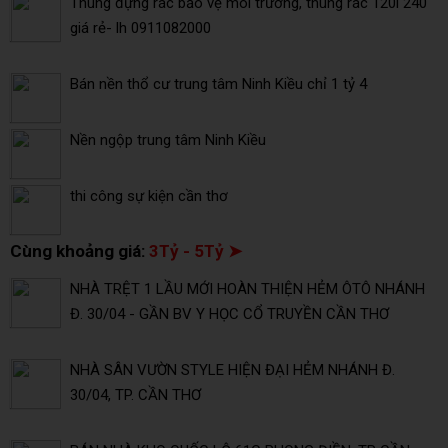
Thùng đựng rác bảo vệ môi trường, thùng rác 120l 240
giá rẻ- lh 0911082000
Bán nền thổ cư trung tâm Ninh Kiều chỉ 1 tỷ 4
Nền ngộp trung tâm Ninh Kiều
thi công sự kiện cần thơ
Cùng khoảng giá:
3Tỷ - 5Tỷ ➤
NHÀ TRỆT 1 LẦU MỚI HOÀN THIỆN HẺM ÔTÔ NHÁNH
Đ. 30/04 - GẦN BV Y HỌC CỔ TRUYỀN CẦN THƠ
NHÀ SÂN VƯỜN STYLE HIỆN ĐẠI HẺM NHÁNH Đ.
30/04, TP. CẦN THƠ