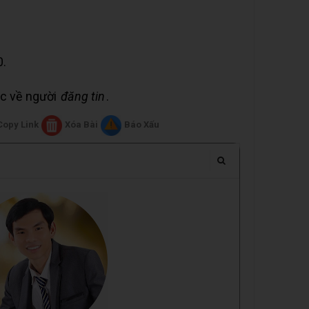
0.
uộc về người
đăng tin
.
Copy Link
Xóa Bài
Báo Xấu