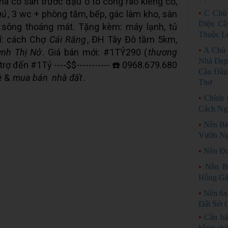
à có sân trước đậu ô tô cổng rào kiêng cố,
gủ
, 3 wc + phòng tắm, bếp, gác làm kho, sàn
•
C Chủ
Diện Câ
view sông thoáng mát. Tặng kèm: máy lạnh, tủ
Thuộc L
rí: cách Chợ
Cái Răng
, ĐH Tây Đô tầm 5km,
•
A Chủ 
nh Thị Nở
. Giá bán mới: #1TỶ290 (
thương
Nhà Đẹp
trợ đến #1Tỷ ----$$----------- ☎️ 0968.679.680
Cầu Đầu 
ê &
mua bán
nhà đất
.
Thơ
•
Chính
Cách Ng
•
Nền Bi
Vườn Ng
•
Nền Đư
•
Nền B
Hồng G
•
Nền 6x
Đất Sét 
•
Cần bá
hồng chí