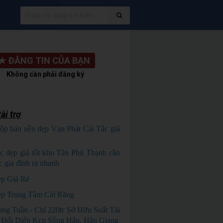
★
ĐĂNG TIN CỦA BẠN
Không cần phải đăng ký
ài trợ
ộp bán nền đẹp Vạn Phát Cái Tắc giá
HỦ NGỘP
c đẹp giá tốt khu Tân Phú Thạnh cần
c gia đình ra nhanh
HÀNG ĐẸP
p Giá Rẻ
p Trung Tâm Cái Răng
ng Tuần - Chỉ 220tr Sở Hữu Suất Tái
 Đối Diện Kcn Sông Hậu, Hậu Giang