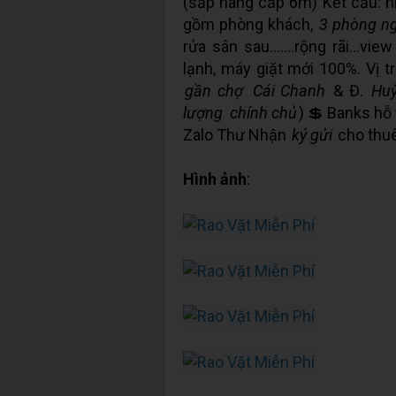
(sắp nâng cấp 6m) Kết cấu: nh
gồm phòng khách,
3 phòng n
rửa sân sau.......rộng rãi...
lạnh, máy giặt mới 100%. Vị t
gần chợ
Cái Chanh
& Đ.
Huỳ
lượng
chính chủ
) 💲 Banks hỗ 
Zalo Thư Nhận
ký gửi
cho thu
Hình ảnh
: