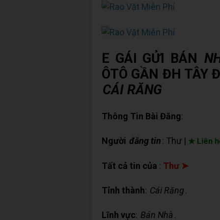
E GÁI GỬI BÁN
N
ÔTÔ GẦN ĐH TÂY 
CÁI RĂNG
Thông Tin Bài Đăng
:
Người
đăng tin
: Thư |
★ Liên h
Tất cả tin của
:
Thư ➤
Tỉnh thành
:
Cái Răng
.
Lĩnh vực
:
Bán Nhà
.