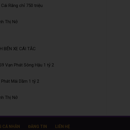
Cái Răng chỉ 750 triệu
nh Thị Nở
H BẾN XE CÁI TẮC
S9 Vạn Phát Sông Hậu 1 tỷ 2
 Phát Mái Dầm 1 tỷ 2
nh Thị Nở
G CÁ NHÂN
ĐĂNG TIN
LIÊN HỆ