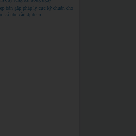
GIÁ RẺ
ẹp bán gấp pháp lý cực kỳ chuẩn cho
em có nhu cầu định cư
BÁN GẤP