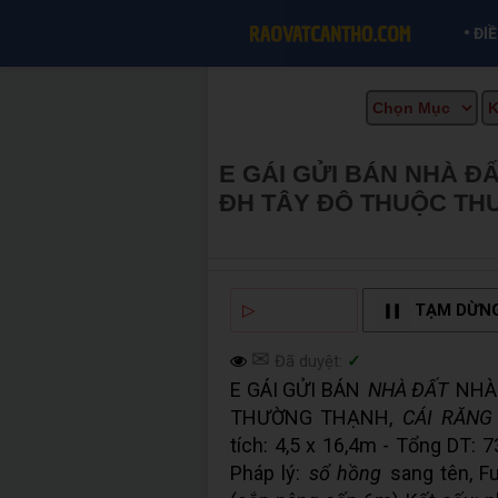
•
ĐI
E GÁI GỬI BÁN NHÀ Đ
ĐH TÂY ĐÔ THUỘC TH
BÁN TẠI CẦN THƠ INF
▷
NGHE ĐỌC
TẠM DỪN
✉
Đã duyệt:
✓
E GÁI GỬI BÁN
NHÀ ĐẤT
NHÀ 
THƯỜNG THẠNH,
CÁI RĂNG
tích: 4,5 x 16,4m - Tổng DT: 7
Pháp lý:
sổ hồng
sang tên, Fu