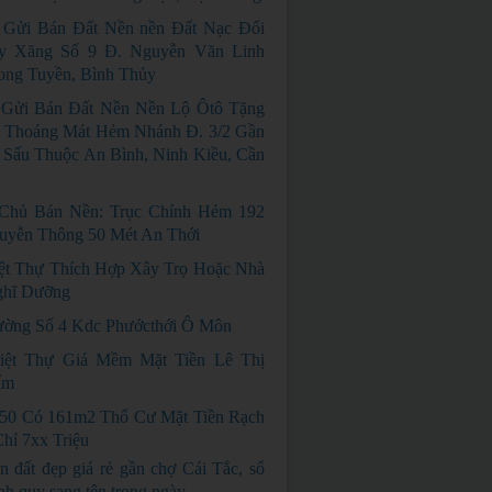
 Gửi Bán Đất Nền nền Đất Nạc Đối
y Xăng Số 9 Đ. Nguyễn Văn Linh
ong Tuyền, Bình Thủy
Gửi Bán Đất Nền Nền Lộ Ôtô Tặng
 Thoáng Mát Hẻm Nhánh Đ. 3/2 Gần
Sấu Thuộc An Bình, Ninh Kiều, Cần
 Chủ Bán Nền: Trục Chính Hẻm 192
uyễn Thông 50 Mét An Thới
ệt Thự Thích Hợp Xây Trọ Hoặc Nhà
hĩ Dưỡng
ờng Số 4 Kdc Phướcthới Ô Môn
iệt Thự Giá Mềm Mặt Tiền Lê Thị
ấm
50 Có 161m2 Thổ Cư Mặt Tiền Rạch
Chỉ 7xx Triệu
n đất đẹp giá rẻ gần chợ Cái Tắc, sổ
nh quy sang tên trong ngày