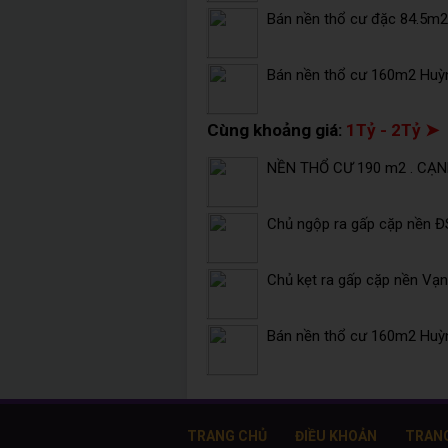
Bán nền thổ cư đặc 84.5m2 
Bán nền thổ cư 160m2 Huỳ
Cùng khoảng giá:
1Tỷ - 2Tỷ ➤
NỀN THỔ CƯ 190 m2 . CẠN
Chủ ngộp ra gấp cặp nền Đ
Chủ kẹt ra gấp cặp nền Vạn
Bán nền thổ cư 160m2 Huỳ
TRANG CHỦ
ĐIỀU KHOẢN
TRAN