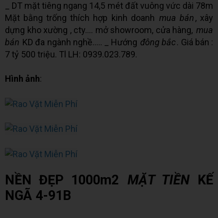
_ DT mặt tiêng ngang 14,5 mét đất vuông vức dài 78m
Mặt bằng trống thích hợp kinh doanh
mua bán
, xây
dựng kho xường , cty…. mở showroom, cửa hàng,
mua
bán
KD đa ngành nghề..... _ Hướng
đông bắc
. Giá bán :
7 tỷ 500 triệu. Tl LH: 0939.023.789.
Hình ảnh
:
NỀN ĐẸP 1000m2
MẶT TIỀN
KẾ
NGÃ 4-91B