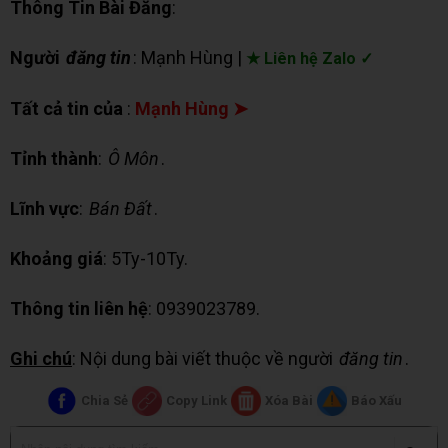
Thông Tin Bài Đăng
:
Người
đăng tin
: Mạnh Hùng |
★ Liên hệ Zalo ✓
Tất cả tin của
:
Mạnh Hùng ➤
Tỉnh thành
:
Ô Môn
.
Lĩnh vực
:
Bán Đất
.
Khoảng giá
: 5Ty-10Ty.
Thông tin liên hệ
: 0939023789.
Ghi chú
: Nội dung bài viết thuộc về người
đăng tin
.
Chia Sẻ
Copy Link
Xóa Bài
Báo Xấu