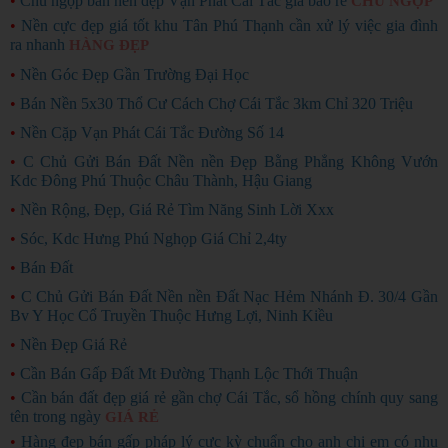
•
Chủ ngộp bán nền đẹp Vạn Phát Cái Tắc giá bao rẻ
CHỦ NGỘP
•
Nền cực đẹp giá tốt khu Tân Phú Thạnh cần xử lý việc gia đình
ra nhanh
HÀNG ĐẸP
•
Nền Góc Đẹp Gần Trường Đại Học
•
Bán Nền 5x30 Thổ Cư Cách Chợ Cái Tắc 3km Chỉ 320 Triệu
•
Nền Cặp Vạn Phát Cái Tắc Đường Số 14
•
C Chủ Gửi Bán Đất Nền nền Đẹp Bằng Phẳng Không Vướn
Kdc Đông Phú Thuộc Châu Thành, Hậu Giang
•
Nền Rộng, Đẹp, Giá Rẻ Tìm Năng Sinh Lời Xxx
•
Sóc, Kdc Hưng Phú Nghọp Giá Chỉ 2,4ty
•
Bán Đất
•
C Chủ Gửi Bán Đất Nền nền Đất Nạc Hẻm Nhánh Đ. 30/4 Gần
Bv Y Học Cổ Truyền Thuộc Hưng Lợi, Ninh Kiều
•
Nền Đẹp Giá Rẻ
•
Cần Bán Gấp Đất Mt Đường Thạnh Lộc Thới Thuận
•
Cần bán đất đẹp giá rẻ gần chợ Cái Tắc, sổ hồng chính quy sang
tên trong ngày
GIÁ RẺ
•
Hàng đẹp bán gấp pháp lý cực kỳ chuẩn cho anh chị em có nhu