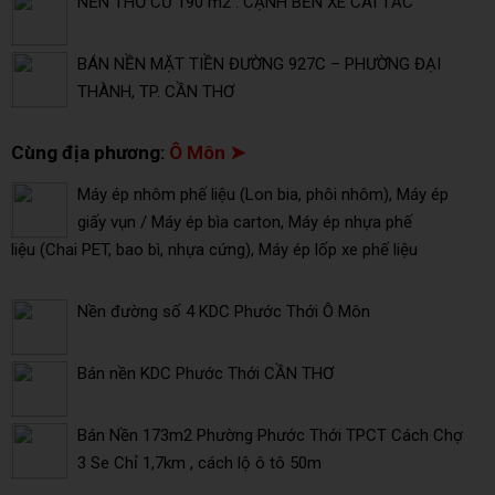
NỀN THỔ CƯ 190 m2 . CẠNH BẾN XE CÁI TẮC
BÁN NỀN MẶT TIỀN ĐƯỜNG 927C – PHƯỜNG ĐẠI
THÀNH, TP. CẦN THƠ
Cùng địa phương:
Ô Môn ➤
Máy ép nhôm phế liệu (Lon bia, phôi nhôm), Máy ép
giấy vụn / Máy ép bìa carton, Máy ép nhựa phế
liệu (Chai PET, bao bì, nhựa cứng), Máy ép lốp xe phế liệu
Nền đường số 4 KDC Phước Thới Ô Môn
Bán nền KDC Phước Thới CẦN THƠ
Bán Nền 173m2 Phường Phước Thới TPCT Cách Chợ
3 Se Chỉ 1,7km , cách lộ ô tô 50m