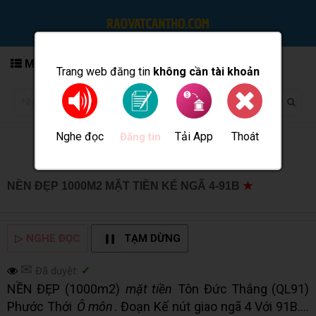
MENU
Trang web đăng tin
không cần tài khoản
Nghe đọc
Tải App
Thoát
Đăng tin
NỀN ĐẸP 1000M2 MẶT TIỀN KẾ NGÃ 4-91B
★
MUA BÁN
TẠI CẦN THƠ INFO
▷
NGHE ĐỌC
TẠM DỪNG
✉
Đã duyệt:
✓
NỀN ĐẸP (1000m2)
mặt tiền
Tôn Đức Thắng (QL91)
Phước Thới
Ô môn
. Đoạn Kế nút giao ngã 4 Với 91B....