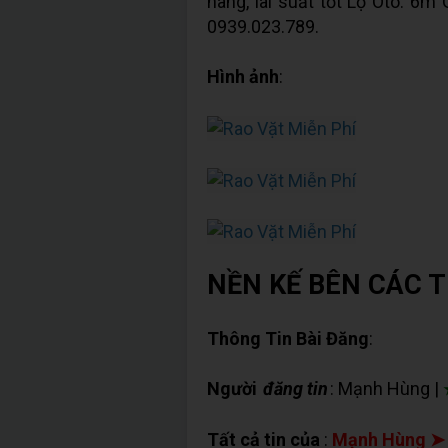
hàng, lãi suất tốt Lộ Ôto: 6m 
0939.023.789.
Hình ảnh
:
NỀN KẾ BÊN CÁC 
Thông Tin Bài Đăng
:
Người
đăng tin
: Mạnh Hùng |
Tất cả tin của
:
Mạnh Hùng ➤