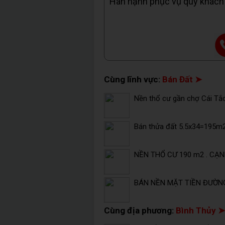
Hân hạnh phục vụ quý khách
Cùng lĩnh vực:
Bán Đất ➤
Nền thổ cư gần chợ Cái Tắc
Bán thửa đất 5.5x34=195m2
NỀN THỔ CƯ 190 m2 . CẠN
BÁN NỀN MẶT TIỀN ĐƯỜNG
Cùng địa phương:
Bình Thủy ➤