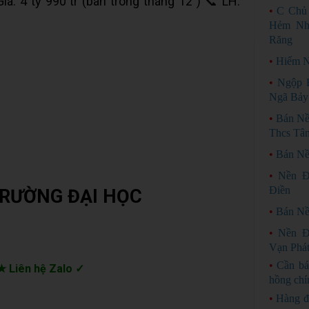
Giá: 4 tỷ 990 tr (bán trong tháng 12 ) 📞 LH:
•
C Chủ
Hẻm Nhá
Răng
•
Hiếm N
•
Ngộp 
Ngã Bảy
•
Bán Nề
Thcs Tâ
•
Bán Nề
•
Nền Đ
Điền
TRƯỜNG ĐẠI HỌC
•
Bán N
•
Nền Đ
Vạn Phát
•
Cần bá
★ Liên hệ Zalo ✓
hồng chí
•
Hàng đ