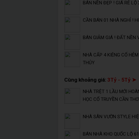
BÁN NỀN ĐẸP ! GIÁ RẺ LỘ
CẦN BÁN 01 NHÀ NGHỈ ! H
BÁN GIẢM GIÁ ! ĐẤT NỀN 
NHÀ CẤP 4 KIÊNG CỐ HẺM
THỦY
Cùng khoảng giá:
3Tỷ - 5Tỷ ➤
NHÀ TRỆT 1 LẦU MỚI HOÀN
HỌC CỔ TRUYỀN CẦN THƠ
NHÀ SÂN VƯỜN STYLE HIỆN
BÁN NHÀ KHO QUỐC LỘ 61