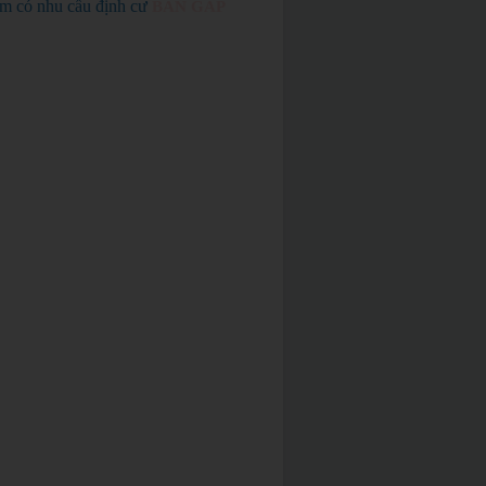
em có nhu cầu định cư
BÁN GẤP