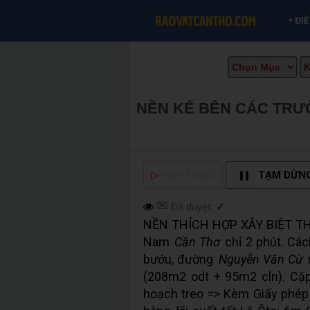
•
ĐI
NỀN KẾ BÊN CÁC TRƯ
CẦN THƠ INFO
▷
NGHE ĐỌC
TẠM DỪN
✉
Đã duyệt:
✓
NỀN THÍCH HỢP XÂY BIỆT TH
Nam
Cần Thơ
chỉ 2 phút. Các
bướu, đường
Nguyễn Văn Cừ
(208m2 odt + 95m2 cln). Cặ
hoạch treo => Kèm Giấy phép 