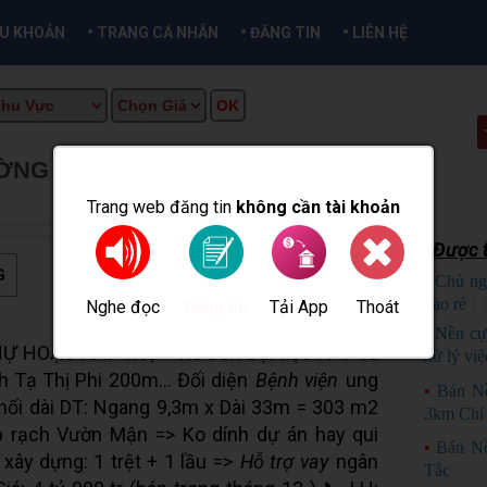
•
•
•
ỀU KHOẢN
TRANG CÁ NHÂN
ĐĂNG TIN
LIÊN HỆ
ỜNG ĐẠI HỌC
★
MUA BÁN TẠI
Trang web đăng tin
không cần tài khoản
Được t
G
•
Chủ ng
bao rẻ
C
Nghe đọc
Tải App
Thoát
Đăng tin
•
Nền cự
Ự HOẶC XÂY TRỌ > Kế bên Đại học FPT Và
xử lý việ
h Tạ Thị Phi 200m... Đối diện
Bệnh viện
ung
•
Bán N
nối dài DT: Ngang 9,3m x Dài 33m = 303 m2
3km Chỉ 
p rạch Vườn Mận => Ko dính dự án hay qui
•
Bán N
xây dựng: 1 trệt + 1 lầu =>
Hỗ trợ vay
ngân
Tắc