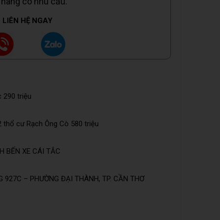
 hàng có nhu cầu.
LIÊN HỆ NGAY
 290 triệu
 thổ cư Rạch Ông Cò 580 triệu
H BẾN XE CÁI TẮC
 927C – PHƯỜNG ĐẠI THÀNH, TP. CẦN THƠ