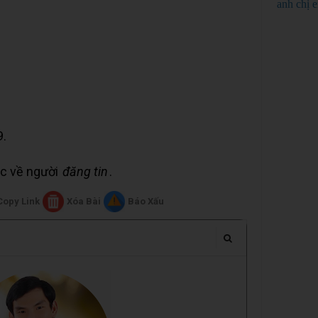
anh chị 
9.
uộc về người
đăng tin
.
Copy Link
Xóa Bài
Báo Xấu