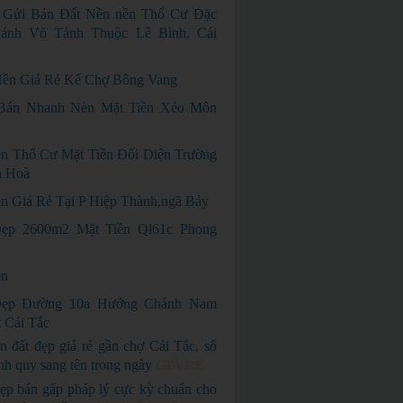
 Gửi Bán Đất Nền nền Thổ Cư Đặc
nh Võ Tánh Thuộc Lê Bình, Cái
ền Giá Rẻ Kế Chợ Bông Vang
Bán Nhanh Nèn Mặt Tiền Xẻo Môn
n Thổ Cư Mặt Tiền Đối Diện Trường
n Hoà
n Giá Rẻ Tại P Hiệp Thành,ngã Bảy
ẹp 2600m2 Mặt Tiền Ql61c Phong
ền
ẹp Đường 10a Hướng Chánh Nam
 Cái Tắc
n đất đẹp giá rẻ gần chợ Cái Tắc, sổ
nh quy sang tên trong ngày
GIÁ RẺ
ẹp bán gấp pháp lý cực kỳ chuẩn cho