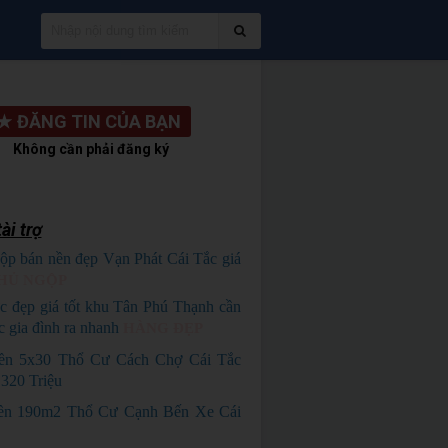
★
ĐĂNG TIN CỦA BẠN
Không cần phải đăng ký
ài trợ
ộp bán nền đẹp Vạn Phát Cái Tắc giá
HỦ NGỘP
c đẹp giá tốt khu Tân Phú Thạnh cần
c gia đình ra nhanh
HÀNG ĐẸP
ền 5x30 Thổ Cư Cách Chợ Cái Tắc
320 Triệu
ền 190m2 Thổ Cư Cạnh Bến Xe Cái