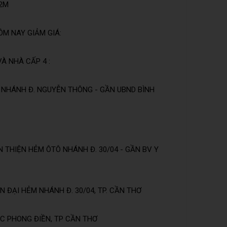
 2M
ÔM NAY GIẢM GIÁ:
VÀ NHÀ CẤP 4 :
 NHÁNH Đ. NGUYỄN THÔNG - GẦN UBND BÌNH
 THIỆN HẺM ÔTÔ NHÁNH Đ. 30/04 - GẦN BV Y
 ĐẠI HẺM NHÁNH Đ. 30/04, TP. CẦN THƠ
C PHONG ĐIỀN, TP CẦN THƠ