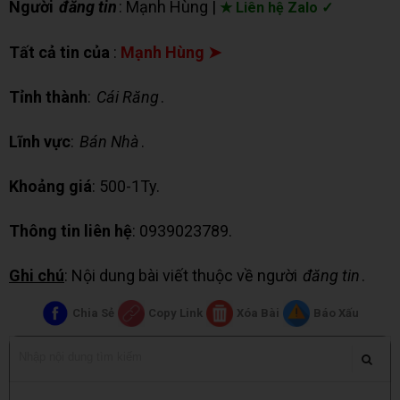
Người
đăng tin
: Mạnh Hùng |
★ Liên hệ Zalo ✓
Tất cả tin của
:
Mạnh Hùng ➤
Tỉnh thành
:
Cái Răng
.
Lĩnh vực
:
Bán Nhà
.
Khoảng giá
: 500-1Ty.
Thông tin liên hệ
: 0939023789.
Ghi chú
: Nội dung bài viết thuộc về người
đăng tin
.
Chia Sẻ
Copy Link
Xóa Bài
Báo Xấu