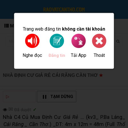
MENU
Trang web đăng tin
không cần tài khoản
Nghe đọc
Tải App
Thoát
Đăng tin
NHÀ ĐỊNH CƯ GIÁ RẺ CÁI RĂNG CẦN THƠ
★
MUA
BÁN TẠI CẦN THƠ INFO
▷
NGHE ĐỌC
TẠM DỪNG
✉
Đã duyệt:
✓
Nhà C4 Củ Mua Định Cư
Giá Rẻ
... (kv3_ P.Ba Láng_
Cái Răng
_
Cần Thơ
.) _DT: 4m x 12m = 48m (Full
Thổ