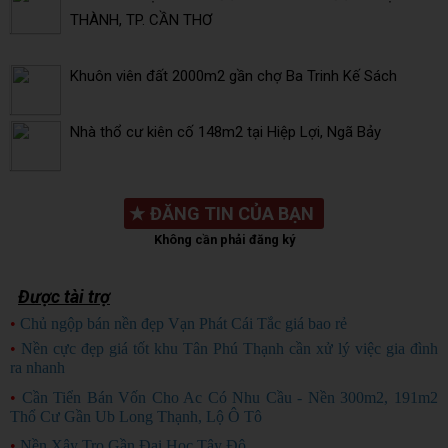
THÀNH, TP. CẦN THƠ
Khuôn viên đất 2000m2 gần chợ Ba Trinh Kế Sách
Nhà thổ cư kiên cố 148m2 tại Hiệp Lợi, Ngã Bảy
★
ĐĂNG TIN CỦA BẠN
Không cần phải đăng ký
Được tài trợ
•
Chủ ngộp bán nền đẹp Vạn Phát Cái Tắc giá bao rẻ
CHỦ NGỘP
•
Nền cực đẹp giá tốt khu Tân Phú Thạnh cần xử lý việc gia đình
ra nhanh
HÀNG ĐẸP
•
Cần Tiển Bán Vốn Cho Ac Có Nhu Cầu - Nền 300m2, 191m2
Thổ Cư Gần Ub Long Thạnh, Lộ Ô Tô
•
Nền Xây Trọ Gần Đại Học Tây Đô