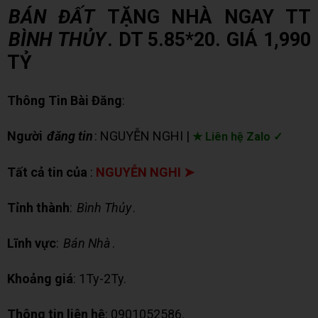
BÁN ĐẤT
TẶNG NHÀ NGAY TT
BÌNH THỦY
. DT 5.85*20. GIÁ 1,990
TỶ
Thông Tin Bài Đăng
:
Người
đăng tin
: NGUYỄN NGHI |
★ Liên hệ Zalo ✓
Tất cả tin của
:
NGUYỄN NGHI ➤
Tỉnh thành
:
Bình Thủy
.
Lĩnh vực
:
Bán Nhà
.
Khoảng giá
: 1Ty-2Ty.
Thông tin liên hệ
: 0901052586.