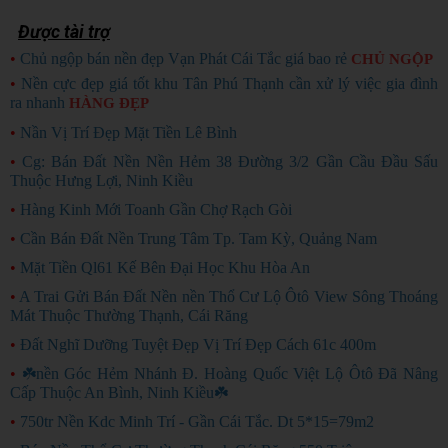
Được tài trợ
•
Chủ ngộp bán nền đẹp Vạn Phát Cái Tắc giá bao rẻ
CHỦ NGỘP
•
Nền cực đẹp giá tốt khu Tân Phú Thạnh cần xử lý việc gia đình
ra nhanh
HÀNG ĐẸP
•
Nần Vị Trí Đẹp Mặt Tiền Lê Bình
•
Cg: Bán Đất Nền Nền Hẻm 38 Đường 3/2 Gần Cầu Đầu Sấu
Thuộc Hưng Lợi, Ninh Kiều
•
Hàng Kinh Mới Toanh Gần Chợ Rạch Gòi
•
Cần Bán Đất Nền Trung Tâm Tp. Tam Kỳ, Quảng Nam
•
Mặt Tiền Ql61 Kế Bên Đại Học Khu Hòa An
•
A Trai Gửi Bán Đất Nền nền Thổ Cư Lộ Ôtô View Sông Thoáng
Mát Thuộc Thường Thạnh, Cái Răng
•
Đất Nghĩ Dưỡng Tuyệt Đẹp Vị Trí Đẹp Cách 61c 400m
•
☘️nền Góc Hẻm Nhánh Đ. Hoàng Quốc Việt Lộ Ôtô Đã Nâng
Cấp Thuộc An Bình, Ninh Kiều☘️
•
750tr Nền Kdc Minh Trí - Gần Cái Tắc. Dt 5*15=79m2