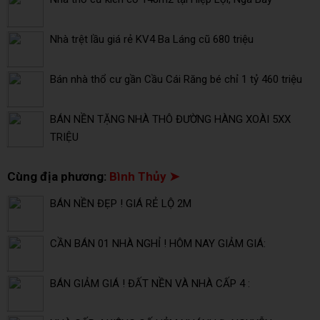
Nhà trệt lầu giá rẻ KV4 Ba Láng cũ 680 triệu
Bán nhà thổ cư gần Cầu Cái Răng bé chỉ 1 tỷ 460 triệu
BÁN NỀN TẶNG NHÀ THÔ ĐƯỜNG HÀNG XOÀI 5XX
TRIỆU
Cùng địa phương:
Bình Thủy ➤
BÁN NỀN ĐẸP ! GIÁ RẺ LỘ 2M
CẦN BÁN 01 NHÀ NGHỈ ! HÔM NAY GIẢM GIÁ:
BÁN GIẢM GIÁ ! ĐẤT NỀN VÀ NHÀ CẤP 4 :