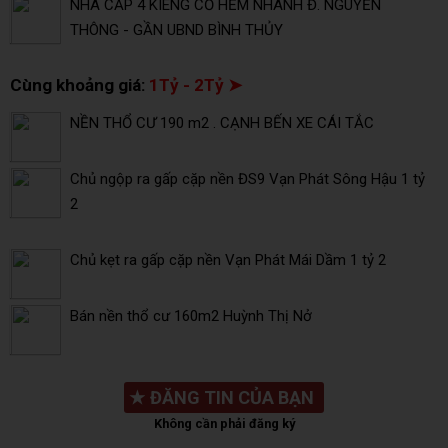
NHÀ CẤP 4 KIÊNG CỐ HẺM NHÁNH Đ. NGUYỄN
THÔNG - GẦN UBND BÌNH THỦY
Cùng khoảng giá:
1Tỷ - 2Tỷ ➤
NỀN THỔ CƯ 190 m2 . CẠNH BẾN XE CÁI TẮC
Chủ ngộp ra gấp cặp nền ĐS9 Vạn Phát Sông Hậu 1 tỷ
2
Chủ kẹt ra gấp cặp nền Vạn Phát Mái Dầm 1 tỷ 2
Bán nền thổ cư 160m2 Huỳnh Thị Nở
★
ĐĂNG TIN CỦA BẠN
Không cần phải đăng ký