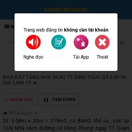
MENU
Trang web đăng tin
không cần tài khoản
Nghe đọc
Tải App
Thoát
Đăng tin
BÁN ĐẤT TẶNG NHÀ NGAY TT BÌNH THỦY. DT 5.85*20.
GIÁ 1,990 TỶ
★
MUA BÁN TẠI CẦN THƠ INFO
▷
NGHE ĐỌC
TẠM DỪNG
✉
Đã duyệt:
✓
Dt: 5.58m x 20m = 119m2, có 84m2
thổ cư
, còn lại
CLN Nhà cách đường
Lê Hồng Phong
ngay TT Quận