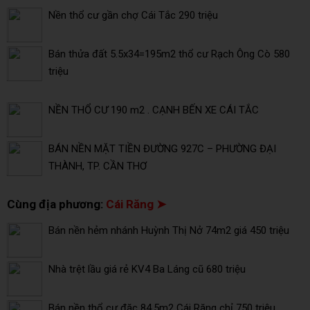
Nền thổ cư gần chợ Cái Tắc 290 triệu
Bán thửa đất 5.5x34=195m2 thổ cư Rạch Ông Cò 580
triệu
NỀN THỔ CƯ 190 m2 . CẠNH BẾN XE CÁI TẮC
BÁN NỀN MẶT TIỀN ĐƯỜNG 927C – PHƯỜNG ĐẠI
THÀNH, TP. CẦN THƠ
Cùng địa phương:
Cái Răng ➤
Bán nền hẻm nhánh Huỳnh Thị Nở 74m2 giá 450 triệu
Nhà trệt lầu giá rẻ KV4 Ba Láng cũ 680 triệu
Bán nền thổ cư đặc 84.5m2 Cái Răng chỉ 750 triệu