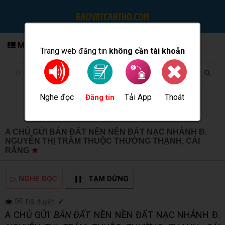
MENU
Trang web đăng tin
không cần tài khoản
Nghe đọc
Tải App
Thoát
Đăng tin
A CHỦ GỬI BÁN ĐẤT NỀN NỀN ĐẤT NẠC NHÁNH Đ.
NGUYỄN THỊ TRÂM THUỘC THƯỜNG THẠNH, CÁI
RĂNG
★
MUA BÁN TẠI CẦN THƠ INFO
▷
NGHE ĐỌC
TẠM DỪNG
✉
Đã duyệt:
✓
A CHỦ GỬI
BÁN ĐẤT
NỀN NỀN ĐẤT NẠC NHÁNH Đ.