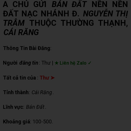
A CHỦ GỬI
BÁN ĐẤT
NỀN NỀN
ĐẤT NẠC NHÁNH Đ.
NGUYỄN THỊ
TRÂM
THUỘC THƯỜNG THẠNH,
CÁI RĂNG
Thông Tin Bài Đăng
:
Người
đăng tin
: Thư |
★ Liên hệ Zalo ✓
Tất cả tin của
:
Thư ➤
Tỉnh thành
:
Cái Răng
.
Lĩnh vực
:
Bán Đất
.
Khoảng giá
: 100-500.