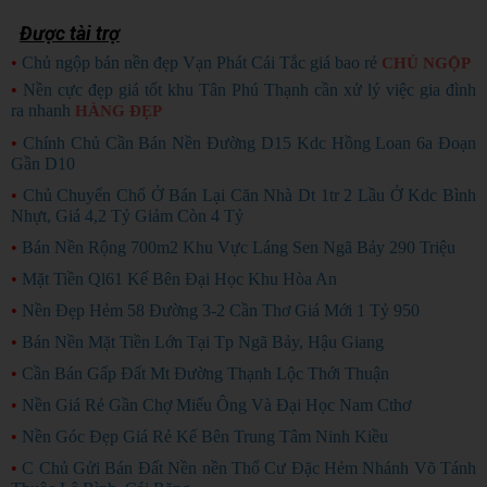
Được tài trợ
•
Chủ ngộp bán nền đẹp Vạn Phát Cái Tắc giá bao rẻ
CHỦ NGỘP
•
Nền cực đẹp giá tốt khu Tân Phú Thạnh cần xử lý việc gia đình
ra nhanh
HÀNG ĐẸP
•
Chính Chủ Cần Bán Nền Đường D15 Kdc Hồng Loan 6a Đoạn
Gần D10
•
Chủ Chuyển Chổ Ở Bán Lại Căn Nhà Dt 1tr 2 Lầu Ở Kdc Bình
Nhựt, Giá 4,2 Tỷ Giảm Còn 4 Tỷ
•
Bán Nền Rộng 700m2 Khu Vực Láng Sen Ngã Bảy 290 Triệu
•
Mặt Tiền Ql61 Kế Bên Đại Học Khu Hòa An
•
Nền Đẹp Hẻm 58 Đường 3-2 Cần Thơ Giá Mới 1 Tỷ 950
•
Bán Nền Mặt Tiền Lớn Tại Tp Ngã Bảy, Hậu Giang
•
Cần Bán Gấp Đất Mt Đường Thạnh Lộc Thới Thuận
•
Nền Giá Rẻ Gần Chợ Miểu Ông Và Đại Học Nam Cthơ
•
Nền Góc Đẹp Giá Rẻ Kế Bên Trung Tâm Ninh Kiều
•
C Chủ Gửi Bán Đất Nền nền Thổ Cư Đặc Hẻm Nhánh Võ Tánh