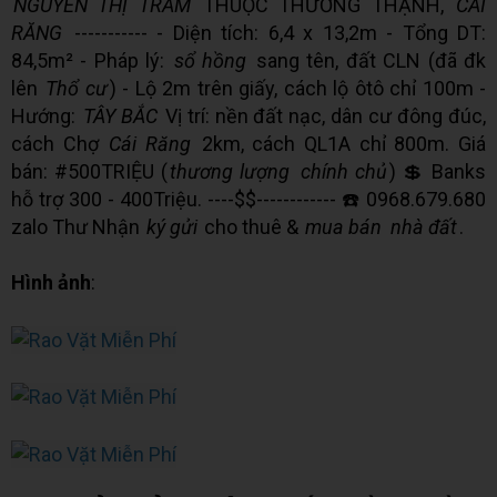
NGUYỄN THỊ TRÂM
THUỘC THƯỜNG THẠNH,
CÁI
RĂNG
----------- - Diện tích: 6,4 x 13,2m - Tổng DT:
84,5m² - Pháp lý:
sổ hồng
sang tên, đất CLN (đã đk
lên
Thổ cư
) - Lộ 2m trên giấy, cách lộ ôtô chỉ 100m -
Hướng:
TÂY BẮC
Vị trí: nền đất nạc, dân cư đông đúc,
cách Chợ
Cái Răng
2km, cách QL1A chỉ 800m. Giá
bán: #500TRIỆU (
thương lượng
chính chủ
) 💲 Banks
hỗ trợ 300 - 400Triệu. ----$$------------ ☎️ 0968.679.680
zalo Thư Nhận
ký gửi
cho thuê &
mua bán
nhà đất
.
Hình ảnh
: