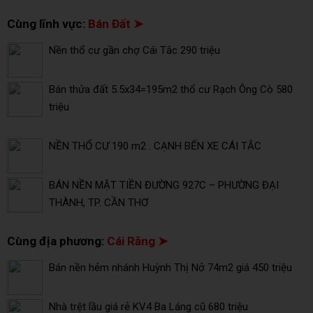
Cùng lĩnh vực:
Bán Đất ➤
Nền thổ cư gần chợ Cái Tắc 290 triệu
Bán thửa đất 5.5x34=195m2 thổ cư Rạch Ông Cò 580
triệu
NỀN THỔ CƯ 190 m2 . CẠNH BẾN XE CÁI TẮC
BÁN NỀN MẶT TIỀN ĐƯỜNG 927C – PHƯỜNG ĐẠI
THÀNH, TP. CẦN THƠ
Cùng địa phương:
Cái Răng ➤
Bán nền hẻm nhánh Huỳnh Thị Nở 74m2 giá 450 triệu
Nhà trệt lầu giá rẻ KV4 Ba Láng cũ 680 triệu