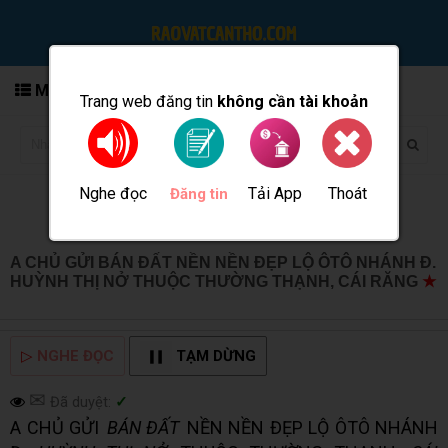
MENU
Trang web đăng tin
không cần tài khoản
Nghe đọc
Tải App
Thoát
Đăng tin
A CHỦ GỬI BÁN ĐẤT NỀN NỀN ĐẸP LỘ ÔTÔ NHÁNH Đ.
HUỲNH THỊ NỞ THUỘC THƯỜNG THẠNH, CÁI RĂNG
★
MUA BÁN TẠI CẦN THƠ INFO
▷
NGHE ĐỌC
TẠM DỪNG
✉
Đã duyệt:
✓
A CHỦ GỬI
BÁN ĐẤT
NỀN NỀN ĐẸP LỘ ÔTÔ NHÁNH