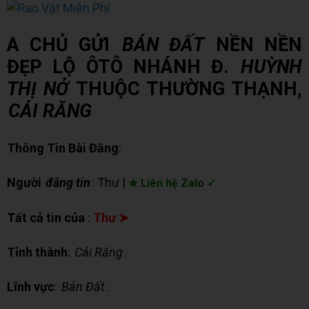
A CHỦ GỬI
BÁN ĐẤT
NỀN NỀN
ĐẸP LỘ ÔTÔ NHÁNH Đ.
HUỲNH
THỊ NỞ
THUỘC THƯỜNG THẠNH,
CÁI RĂNG
Thông Tin Bài Đăng
:
Người
đăng tin
: Thư |
★ Liên hệ Zalo ✓
Tất cả tin của
:
Thư ➤
Tỉnh thành
:
Cái Răng
.
Lĩnh vực
:
Bán Đất
.