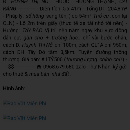
Đ.
HUỲNH THỊ NỞ
THUỘC THƯỜNG THẠNH,
CÁI
RĂNG
---------- - Diện tích: 5 x 41m - Tổng DT: 204,8m²
- Pháp lý:
sổ hồng
sang tên, ( có 54m²
Thổ cư
, còn lại
CLN) - Lộ 2m trên giấy (thực tế xe tải nhỏ tới nền) -
Hướng:
TÂY BẮC
Vị trí: nền nằm ngay khu vực đông
dân cư,
gần chợ
+
trường học
,...chỉ vài bước chân,
cách Đ.
Huỳnh Thị Nở
chỉ 100m, cách QL1A chỉ 950m,
cách ĐH Tây Đô tầm 3,5km. Tuyến đường thông
thương. Giá bán: #1TỶ500 (
thương lượng
chính chủ
) -
---$$------------ ☎️ 0968.679.680 zalo Thư Nhận
ký gửi
cho thuê &
mua bán
nhà đất
.
Hình ảnh
: