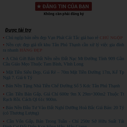
★
ĐĂNG TIN CỦA BẠN
Không cần phải đăng ký
Được tài trợ
•
Chủ ngộp bán nền đẹp Vạn Phát Cái Tắc giá bao rẻ
CHỦ NGỘP
•
Nền cực đẹp giá tốt khu Tân Phú Thạnh cần xử lý việc gia đình
ra nhanh
HÀNG ĐẸP
•
A Chủ Gửi Bán Đất Nền nền Đất Nạc Mt Đường Tỉnh 909 Gần
Cầu Giáo Mẹo Thuộc Tam Bình, Vĩnh Long
•
Mặt Tiền Siêu Đẹp, Giá Rẻ – 70m Mặt Tiền Đường 17m, Kế Tp
Ngã 7. Giá 6 Tỷ
•
Bán Nền Tặng Nhà Tiền Chế Đường Số 5 Kdc Tân Phú Thạnh
•
Cần Tiền Bán Gấp, Giá Chỉ 600tr 9m X 29m=300m2 Thuộc Tt
Rạch Rồi. Cách Ql 61c 900m.
•
Bán Nền Đầu Tư Vào Đất Nghỉ Dưỡng Hoà Bắc Giá Bán: 20 Tỷ
(có Thương Lượng)
•
Cần Vốn Gấp, Bán Trong Tuần - Chỉ 250tr Sở Hữu Suất Tái
Định Cư Đối Diện Kcn Sông Hậu, Hậu Giang