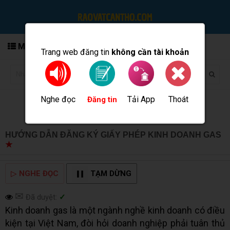
MENU
Trang web đăng tin
không cần tài khoản
Nghe đọc
Tải App
Thoát
Đăng tin
HƯỚNG DẪN ĐĂNG KÝ GIẤY PHÉP KINH DOANH GAS
★
MUA BÁN TẠI CẦN THƠ INFO
▷
NGHE ĐỌC
TẠM DỪNG
✉
Đã duyệt:
✓
Kinh doanh gas là một ngành nghề kinh doanh có điều
kiện tại Việt Nam, đòi hỏi doanh nghiệp phải tuân thủ