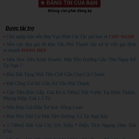
★
ĐĂNG TIN CỦA BẠN
Không cần phải đăng ký
Được tài trợ
•
Chủ ngộp bán nền đẹp Vạn Phát Cái Tắc giá bao rẻ
CHỦ NGỘP
•
Nền cực đẹp giá tốt khu Tân Phú Thạnh cần xử lý việc gia đình
ra nhanh
HÀNG ĐẸP
•
Siêu Hot- Siêu Kinh Doanh. Mặt Tiền Đường Gần 70m Ngay Kế
Tp Ngã 7
•
Bán Đất Tặng Nhà Tiền Chế Gần Chợ Cái Chanh
•
Đất Công Giá Rẻ Gần Xã Tân Phú Thạnh
•
Cần Tiền Bán Gấp, Giá Rẻ 4.700m2 Đất Vườn Tại Bình Thành,
Phụng Hiệp. Giá 1,3 Tỷ
•
Nền Đẹp Giá Đầu Tư Kdc Hồng Loan
•
Bán Nền Thổ Cư Mặt Tiền Đường 3-2 Tp Ngã Bảy
•
1.730m2 Đất Giá Chỉ 319 Triệu * Diện Tích Ngang 24m, Dài
67m