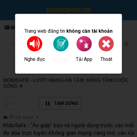
MENU
Trang web đăng tin
không cần tài khoản
Nghe đọc
Tải App
Thoát
Đăng tin
MOBISAFE - LƯỚT MẠNG AN TÂM, NÂNG TẦM CUỘC
SỐNG
★
MUA BÁN TẠI CẦN THƠ INFO
▷
NGHE ĐỌC
TẠM DỪNG
✉
Đã duyệt:
✓
MobiSafe - "Áo giáp" bảo vệ người dùng trước các mối
đe dọa trực tuyến Không gian mạng càng mở, các rủi