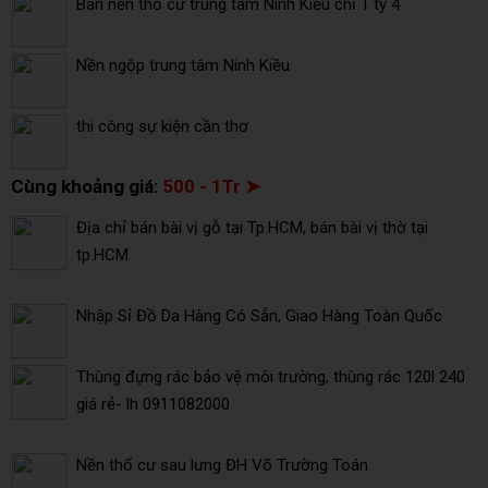
Bán nền thổ cư trung tâm Ninh Kiều chỉ 1 tỷ 4
Nền ngộp trung tâm Ninh Kiều
thi công sự kiện cần thơ
Cùng khoảng giá:
500 - 1Tr ➤
Địa chỉ bán bài vị gỗ tại Tp.HCM, bán bài vị thờ tại
tp.HCM
Nhập Sỉ Đồ Da Hàng Có Sẵn, Giao Hàng Toàn Quốc
Thùng đựng rác bảo vệ môi trường, thùng rác 120l 240
giá rẻ- lh 0911082000
Nền thổ cư sau lưng ĐH Võ Trường Toán