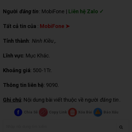
Người
đăng tin
: MobiFone |
Liên hệ Zalo ✓
Tất cả tin của
:
MobiFone ➤
Tỉnh thành
:
Ninh Kiều
,.
Lĩnh vực
: Mục Khác.
Khoảng giá
: 500-1Tr.
Thông tin liên hệ
: 9090.
Ghi chú
: Nội dung bài viết thuộc về người
đăng tin
.
Chia Sẻ
Copy Link
Xóa Bài
Báo Xấu