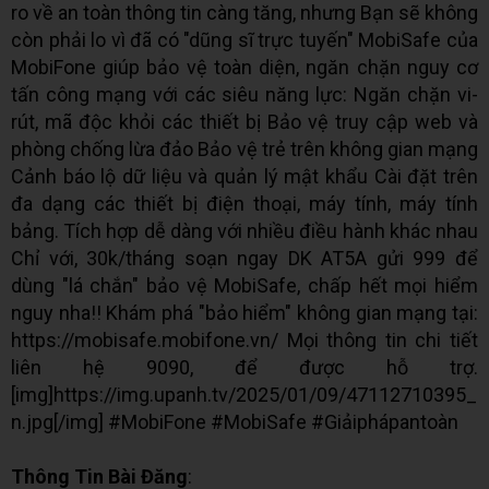
ro về an toàn thông tin càng tăng, nhưng Bạn sẽ không
còn phải lo vì đã có "dũng sĩ trực tuyến" MobiSafe của
MobiFone giúp bảo vệ toàn diện, ngăn chặn nguy cơ
tấn công mạng với các siêu năng lực: Ngăn chặn vi-
rút, mã độc khỏi các thiết bị Bảo vệ truy cập web và
phòng chống lừa đảo Bảo vệ trẻ trên không gian mạng
Cảnh báo lộ dữ liệu và quản lý mật khẩu Cài đặt trên
đa dạng các thiết bị điện thoại, máy tính, máy tính
bảng. Tích hợp dễ dàng với nhiều điều hành khác nhau
Chỉ với, 30k/tháng soạn ngay DK AT5A gửi 999 để
dùng "lá chắn" bảo vệ MobiSafe, chấp hết mọi hiểm
nguy nha!! Khám phá "bảo hiểm" không gian mạng tại:
https://mobisafe.mobifone.vn/ Mọi thông tin chi tiết
liên hệ 9090, để được hỗ trợ.
[img]https://img.upanh.tv/2025/01/09/47112710395_
n.jpg[/img] #MobiFone #MobiSafe #Giảiphápantoàn
Thông Tin Bài Đăng
: