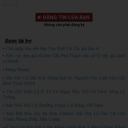
★
ĐĂNG TIN CỦA BẠN
Không cần phải đăng ký
Được tài trợ
•
Chủ ngộp bán nền đẹp Vạn Phát Cái Tắc giá bao rẻ
CHỦ NGỘP
•
Nền cực đẹp giá tốt khu Tân Phú Thạnh cần xử lý việc gia đình
ra nhanh
HÀNG ĐẸP
•
Đăng Nhanh
•
nền Thổ Cư Đặc Kdc Đồng Quê Đ. Nguyễn Văn Linh Gần Cầu
Bình Thuỷ Ql91b
•
Chỉ 250 Triệu Lộ Ô Tô Có Ngay Nền Thổ Cư View Sông Lý
Tưởng
•
Bán Nền Thổ Cư Thường Thạnh Cái Răng 550 Triệu
•
Bán Đất Nền nền Mt Hơn 1.600m² Đất Thịt Lộ Ôtô Tới Chổ
Thuộc Phụng Hiệp, Hậu Giang
•
E Trai Gửi Bán Đất Vườn Mảnh Vườn Hơn 2.300m² Đang Trông