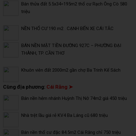
Bán thửa đất 5.5x34=195m2 thổ cư Rạch Ông Cò 580
triệu
NỀN THỔ CƯ 190 m2 . CẠNH BẾN XE CÁI TẮC
BÁN NỀN MẶT TIỀN ĐƯỜNG 927C – PHƯỜNG ĐẠI
THÀNH, TP. CẦN THƠ
Khuôn viên đất 2000m2 gần chợ Ba Trinh Kế Sách
Cùng địa phương:
Cái Răng ➤
Bán nền hẻm nhánh Huỳnh Thị Nở 74m2 giá 450 triệu
Nhà trệt lầu giá rẻ KV4 Ba Láng cũ 680 triệu
Bán nền thổ cư đặc 84.5m2 Cái Răng chỉ 750 triệu