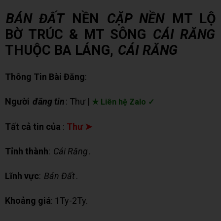
BÁN ĐẤT
NỀN
CẶP NỀN
MT LỘ
BỜ TRÚC & MT SÔNG
CÁI RĂNG
THUỘC BA LÁNG,
CÁI RĂNG
Thông Tin Bài Đăng
:
Người
đăng tin
: Thư |
★ Liên hệ Zalo ✓
Tất cả tin của
:
Thư ➤
Tỉnh thành
:
Cái Răng
.
Lĩnh vực
:
Bán Đất
.
Khoảng giá
: 1Ty-2Ty.