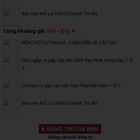
Bán nền thổ cư 160m2 Huỳnh Thị Nở
Cùng khoảng giá:
1Tỷ - 2Tỷ ➤
NỀN THỔ CƯ 190 m2 . CẠNH BẾN XE CÁI TẮC
Chủ ngộp ra gấp cặp nền ĐS9 Vạn Phát Sông Hậu 1 tỷ
2
Chủ kẹt ra gấp cặp nền Vạn Phát Mái Dầm 1 tỷ 2
Bán nền thổ cư 160m2 Huỳnh Thị Nở
★
ĐĂNG TIN CỦA BẠN
Không cần phải đăng ký