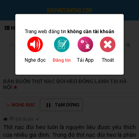
MENU
Trang web đăng tin
không cần tài khoản
Nghe đọc
Tải App
Thoát
Đăng tin
BÁN BUÔN THỊT NẠC ĐÙI HEO ĐÔNG LẠNH TẠI HÀ
NỘI
★
MUA BÁN TẠI CẦN THƠ INFO
▷
NGHE ĐỌC
TẠM DỪNG
✉
Đã duyệt:
✓
Thịt nạc đùi heo luôn là nguyên liệu được yêu thích
của nhiều gia đình. Trong đó thịt nạc đùi heo là phần