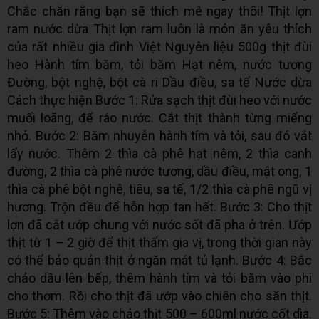
Chắc chắn rằng bạn sẽ thích mê ngay thôi! Thịt lợn
ram nước dừa Thịt lợn ram luôn là món ăn yêu thích
của rất nhiều gia đình Việt Nguyên liệu 500g thịt đùi
heo Hành tím băm, tỏi băm Hạt nêm, nước tương
Đường, bột nghệ, bột cà ri Dầu điều, sa tế Nước dừa
Cách thực hiện Bước 1: Rửa sạch thịt đùi heo với nước
muối loãng, để ráo nước. Cắt thịt thành từng miếng
nhỏ. Bước 2: Băm nhuyễn hành tím và tỏi, sau đó vắt
lấy nước. Thêm 2 thìa cà phê hạt nêm, 2 thìa canh
đường, 2 thìa cà phê nước tương, dầu điều, mật ong, 1
thìa cà phê bột nghê, tiêu, sa tế, 1/2 thìa cà phê ngũ vị
hương. Trộn đều để hỗn hợp tan hết. Bước 3: Cho thịt
lợn đã cắt ướp chung với nước sốt đã pha ở trên. Ướp
thịt từ 1 – 2 giờ để thịt thấm gia vị, trong thời gian này
có thể bảo quản thịt ở ngăn mát tủ lạnh. Bước 4: Bắc
chảo dầu lên bếp, thêm hành tím và tỏi băm vào phi
cho thơm. Rồi cho thịt đã ướp vào chiên cho săn thịt.
Bước 5: Thêm vào chảo thịt 500 – 600ml nước cốt dìa.