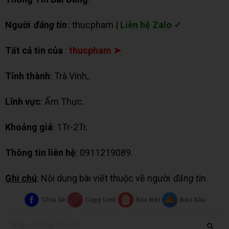
Người
đăng tin
: thucpham |
Liên hệ Zalo ✓
Tất cả tin của
:
thucpham ➤
Tỉnh thành
: Trà Vinh,.
Lĩnh vực
: Ẩm Thực.
Khoảng giá
: 1Tr-2Tr.
Thông tin liên hệ
: 0911219089.
Ghi chú
: Nội dung bài viết thuộc về người
đăng tin
.
Chia Sẻ
Copy Link
Xóa Bài
Báo Xấu