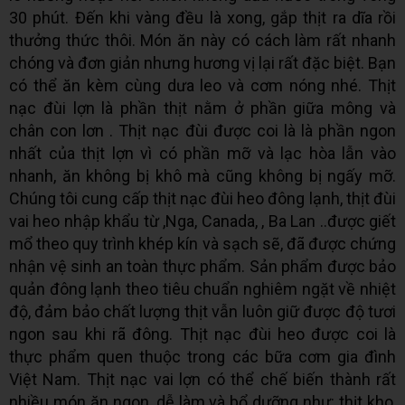
30 phút. Đến khi vàng đều là xong, gắp thịt ra dĩa rồi
thưởng thức thôi. Món ăn này có cách làm rất nhanh
chóng và đơn giản nhưng hương vị lại rất đặc biệt. Bạn
có thể ăn kèm cùng dưa leo và cơm nóng nhé. Thịt
nạc đùi lợn là phần thịt nằm ở phần giữa mông và
chân con lơn . Thịt nạc đùi được coi là là phần ngon
nhất của thịt lợn vì có phần mỡ và lạc hòa lẫn vào
nhanh, ăn không bị khô mà cũng không bị ngấy mỡ.
Chúng tôi cung cấp thịt nạc đùi heo đông lạnh, thịt đùi
vai heo nhập khẩu từ ,Nga, Canada, , Ba Lan ..được giết
mổ theo quy trình khép kín và sạch sẽ, đã được chứng
nhận vệ sinh an toàn thực phẩm. Sản phẩm được bảo
quản đông lạnh theo tiêu chuẩn nghiêm ngặt về nhiệt
độ, đảm bảo chất lượng thịt vẫn luôn giữ được độ tươi
ngon sau khi rã đông. Thịt nạc đùi heo được coi là
thực phẩm quen thuộc trong các bữa cơm gia đình
Việt Nam. Thịt nạc vai lợn có thể chế biến thành rất
nhiều món ăn ngon, dễ làm và bổ dưỡng như: thịt kho,