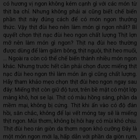
có hương vị ngon không kém cạnh gì với các món từ
thịt ba chỉ. Nhưng không phải ai cũng biết chế biến
phần thịt này đúng cách để có món ngon thưởng
thức. Vậy thịt đùi heo nên làm món gì ngon nhất? Bí
quyết chọn thịt nạc đùi heo ngon chất lượng Thịt lợn
mỡ nên làm món gì ngon? Thịt nạ đùi heo thường
được dùng để làm giăm bông, thịt nguội, thịt heo muối,
… Ngoài ra còn có thể chế biến thành nhiều món ngon
khác. Nhưng trước hết cần phải chọn được miếng thịt
nạc đùi heo ngon thì làm món ăn gì cũng chất lượng.
Hãy tham khảo mẹo chọn thịt đùi heo ngon ngay sau
đây: Miếng thịt còn giữ độ tươi, trên bề mặt có một lớp
màng khô, hơi se lại. Thịt có màu hồng sáng, phần da
mềm mại, không bị cứng. Thịt khi ấn vào có độ đàn
hồi, săn chắc, không để lại vết móng tay sẽ là miếng
thịt ngon. Mùi thơm, không bị hôi hay có mùi khó chịu.
Thịt đùi heo rán giòn da thơm ngon khó cưỡng Đây là
một món ngon mới lạ, hấp dẫn với phần da giòn rụm,