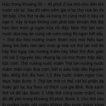
Nấu trong khoảng 30 – 45 phút ở lửa nhỏ cho đến khi
nước sệt lại. Sau đó nêm nếm gia vị lại cho vừa ăn rồi
tắt bếp. Cho thịt ra dĩa và trang trí cùng một ít tiêu và
ngò rí. Vậy là bạn không còn phải băn khoăn thịt đùi
heo làm món gì ngon nữa rồi đấy. Món thịt lợn ram
nước dừa này ăn cùng với cơm nóng thì ngon hết xẩy.
– Thịt đùi heo nướng mắm thơm nức mũi Nếu bạn
đang tìm hiểu nên làm món gì mới với thịt lợn mỡ thì
hãy thử ngay các nướng mắm này. Món thịt đơn giản
chỉ với 2 nguyên liệu nhưng lại có mùi thơm hấp dẫn,
bắt cơm. Thịt nướng nước mắm Thịt lợn nướng nước
mắm mặn mặn đưa cơm, bắt vị siêu hấp dẫn Nguyên
liệu 400g thịt đùi heo 1/2 thìa nước mắm ngon Các
thực hiện Bước 1: Thịt lợn mỡ có thể cắt bỏ phần da
hoặc giữ lại, tùy theo sở thích của gia đình. Rửa sạch
thịt và để ráo. Bước 2: Ướp thịt cùng nước mắm, sau
đó để yên trong khoảng 30 phút. Bước 3: Cho thịt vào
lò nướng hoặc nồi chiên không dầu nước trong vòng