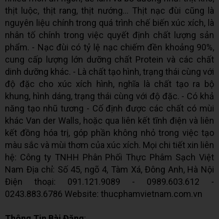
thịt luộc, thịt rang, thịt nướng... Thịt nạc đùi cũng là
nguyên liệu chính trong quá trình chế biến xúc xích, là
nhân tố chính trong việc quyết định chất lượng sản
phẩm. - Nạc đùi có tỷ lệ nạc chiếm đền khoảng 90%,
cung cấp lượng lớn dưỡng chất Protein và các chất
dinh dưỡng khác. - Là chất tạo hình, trạng thái cùng với
độ đặc cho xúc xích hình, nghĩa là chất tạo ra bộ
khung, hình dáng, trạng thái cùng với độ đặc. - Có khả
năng tạo nhũ tương - Cố định được các chất có mùi
khác Van der Walls, hoặc qua liên kết tĩnh điện và liên
kết đồng hóa trị, góp phần không nhỏ trong việc tạo
màu sắc và mùi thơm của xúc xích. Mọi chi tiết xin liên
hệ: Công ty TNHH Phân Phối Thực Phâm Sạch Việt
Nam Địa chỉ: Số 45, ngõ 4, Tàm Xá, Đông Anh, Hà Nội
Điện thoại: 091.121.9089 - 0989.603.612 -
0243.883.6786 Website: thucphamvietnam.com.vn
Thông Tin Bài Đăng
: