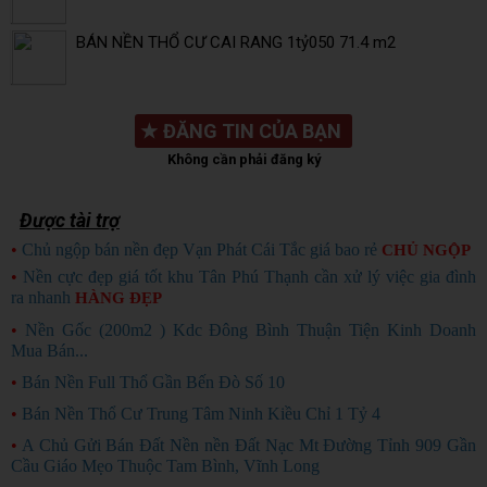
BÁN NỀN THỔ CƯ CAI RANG 1tỷ050 71.4 m2
★
ĐĂNG TIN CỦA BẠN
Không cần phải đăng ký
Được tài trợ
•
Chủ ngộp bán nền đẹp Vạn Phát Cái Tắc giá bao rẻ
CHỦ NGỘP
•
Nền cực đẹp giá tốt khu Tân Phú Thạnh cần xử lý việc gia đình
ra nhanh
HÀNG ĐẸP
•
Nền Gốc (200m2 ) Kdc Đông Bình Thuận Tiện Kinh Doanh
Mua Bán...
•
Bán Nền Full Thổ Gần Bến Đò Số 10
•
Bán Nền Thổ Cư Trung Tâm Ninh Kiều Chỉ 1 Tỷ 4
•
A Chủ Gửi Bán Đất Nền nền Đất Nạc Mt Đường Tỉnh 909 Gần
Cầu Giáo Mẹo Thuộc Tam Bình, Vĩnh Long