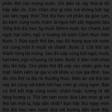
phần thịt còn mọng nước. Chỉ diễn tả vậy thôi là đủ
hấp dẫn rồi. Còn chần chừ gì nữa mà không bắt tay
vào làm ngay thôi! Thịt đùi heo với phần da giòn rụm,
ăn kèm cùng nước mắm là ngon hết xẩy Nguyên liệu
350g thịt đùi heo 5g muối 500ml nước lọc Chanh, bột
ngọt, hạt nêm, ngũ vị hương, tỏi băm Cách thực hiện
Bước 1: Rửa sạch thịt lợn, sau đó trụng qua với nước
sôi cùng một ít muối và chanh. Bước 2: Cắt thịt lợn
thành từng lát mỏng. Sau đó ướp cùng bột ngọt, muối,
hạt nêm, ngũ vị hương, tỏi băm. Bước 3: Bắc một chảo
dầu lên bếp. Cho phần thịt đã ướp vào chiên giòn hai
mặt. Nêm nếm lại gia vị với khẩu vị của gia đình. Sau
đó cho thịt ra dĩa rồi thưởng thức. Món ăn với thịt lợn
này ăn cùng với bánh hỏi hay cơm gì cũng ngon. Bạn
có thể kết hợp cùng nước chấm hoặc tương ớt để
tăng hương vị. Thịt lợn ram nước dừa Làm món gì với
thịt lợn mới lạ, hấp dẫn nhất? Bạn hãy thử ngay món
thịt đùi heo ram nước dừa với hướng dẫn dưới đây.