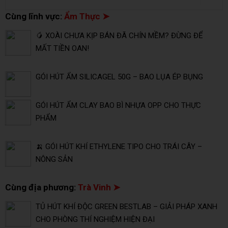
Cùng lĩnh vực:
Ẩm Thực ➤
🥭 XOÀI CHƯA KỊP BÁN ĐÃ CHÍN MỀM? ĐỪNG ĐỂ
MẤT TIỀN OAN!
GÓI HÚT ẨM SILICAGEL 50G – BAO LỤA ÉP BỤNG
GÓI HÚT ẨM CLAY BAO BÌ NHỰA OPP CHO THỰC
PHẨM
🍌 GÓI HÚT KHÍ ETHYLENE TIPO CHO TRÁI CÂY –
NÔNG SẢN
Cùng địa phương:
Trà Vinh ➤
TỦ HÚT KHÍ ĐỘC GREEN BESTLAB – GIẢI PHÁP XANH
CHO PHÒNG THÍ NGHIỆM HIỆN ĐẠI