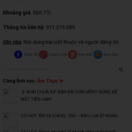
Khoảng giá
: 500-1Tr.
Thông tin liên hệ
: 911.219.089.
Ghi chú
: Nội dung bài viết thuộc về người
đăng tin
.
Chia Sẻ
Copy Link
Xóa Bài
Báo Xấu
Cùng lĩnh vực:
Ẩm Thực ➤
🥭 XOÀI CHƯA KỊP BÁN ĐÃ CHÍN MỀM? ĐỪNG ĐỂ
MẤT TIỀN OAN!
GÓI HÚT ẨM SILICAGEL 50G – BAO LỤA ÉP BỤNG