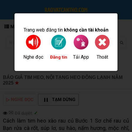
MENU
Trang web đăng tin
không cần tài khoản
Nghe đọc
Tải App
Thoát
Đăng tin
BÁO GIÁ TIM HEO, NỘI TẠNG HEO ĐÔNG LẠNH NĂM
2025
★
MUA BÁN TẠI CẦN THƠ INFO
▷
NGHE ĐỌC
TẠM DỪNG
✉
Đã duyệt:
✓
Cách làm tim heo xào rau củ Bước 1 Sơ chế rau củ
Bạn rửa cà rốt, súp lơ, su hào, nấm hương, mộc nhĩ,