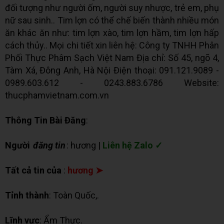
đối tượng như người ốm, người suy nhược, trẻ em, phụ
nữ sau sinh.. Tim lợn có thể chế biến thành nhiều món
ăn khác ăn như: tim lợn xào, tim lợn hầm, tim lợn hấp
cách thủy.. Mọi chi tiết xin liên hệ: Công ty TNHH Phân
Phối Thực Phâm Sạch Việt Nam Địa chỉ: Số 45, ngõ 4,
Tàm Xá, Đông Anh, Hà Nội Điện thoại: 091.121.9089 -
0989.603.612 - 0243.883.6786 Website:
thucphamvietnam.com.vn
Thông Tin Bài Đăng
:
Người
đăng tin
: hương |
Liên hệ Zalo ✓
Tất cả tin của
:
hương ➤
Tỉnh thành
: Toàn Quốc,.
Lĩnh vực
: Ẩm Thực.