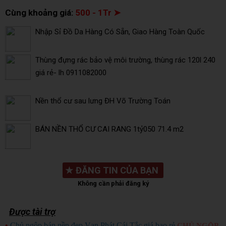
Cùng khoảng giá:
500 - 1Tr ➤
Nhập Sỉ Đồ Da Hàng Có Sẵn, Giao Hàng Toàn Quốc
Thùng đựng rác bảo vệ môi trường, thùng rác 120l 240
giá rẻ- lh 0911082000
Nền thổ cư sau lưng ĐH Võ Trường Toán
BÁN NỀN THỔ CƯ CAI RANG 1tỷ050 71.4 m2
★
ĐĂNG TIN CỦA BẠN
Không cần phải đăng ký
Được tài trợ
•
Chủ ngộp bán nền đẹp Vạn Phát Cái Tắc giá bao rẻ
CHỦ NGỘP