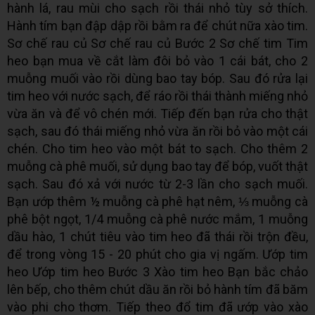
hành lá, rau mùi cho sạch rồi thái nhỏ tùy sở thích.
Hành tím bạn đập dập rồi bằm ra để chút nữa xào tim.
Sơ chế rau củ Sơ chế rau củ Bước 2 Sơ chế tim Tim
heo bạn mua về cắt làm đôi bỏ vào 1 cái bát, cho 2
muỗng muối vào rồi dùng bao tay bóp. Sau đó rửa lại
tim heo với nước sạch, để ráo rồi thái thành miếng nhỏ
vừa ăn và để vô chén mới. Tiếp đến bạn rửa cho thật
sạch, sau đó thái miếng nhỏ vừa ăn rồi bỏ vào một cái
chén. Cho tim heo vào một bát to sạch. Cho thêm 2
muỗng cà phê muối, sử dụng bao tay để bóp, vuốt thật
sạch. Sau đó xả với nước từ 2-3 lần cho sạch muối.
Bạn ướp thêm ½ muỗng cà phê hạt nêm, ⅓ muỗng cà
phê bột ngọt, 1/4 muỗng cà phê nước mắm, 1 muỗng
dầu hào, 1 chút tiêu vào tim heo đã thái rồi trộn đều,
để trong vòng 15 - 20 phút cho gia vị ngấm. Ướp tim
heo Ướp tim heo Bước 3 Xào tim heo Bạn bắc chảo
lên bếp, cho thêm chút dầu ăn rồi bỏ hành tím đã băm
vào phi cho thơm. Tiếp theo đổ tim đã ướp vào xào