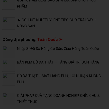
GÓI HÚT ẨM CLAY BAO BÌ NHỰA OPP CHO THỰC
PHẨM
🍌 GÓI HÚT KHÍ ETHYLENE TIPO CHO TRÁI CÂY –
NÔNG SẢN
Cùng địa phương:
Toàn Quốc ➤
Nhập Sỉ Đồ Da Hàng Có Sẵn, Giao Hàng Toàn Quốc
BÁN KÈM ĐỒ DA THẬT – TĂNG GIÁ TRỊ ĐƠN HÀNG
ĐỒ DA THẬT – MẶT HÀNG PHỤ, LỢI NHUẬN KHÔNG
PHỤ
GIẢI PHÁP QUÀ TẶNG DOANH NGHIỆP CHỈN CHU &
THIẾT THỰC