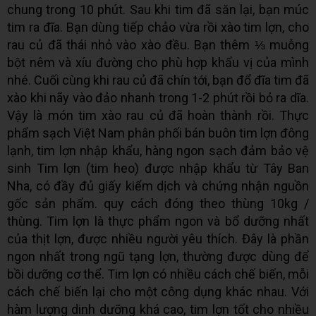
chung trong 10 phút. Sau khi tim đã săn lại, bạn múc
tim ra đĩa. Bạn dùng tiếp chảo vừa rồi xào tim lợn, cho
rau củ đã thái nhỏ vào xào đều. Bạn thêm ⅓ muỗng
bột nêm và xíu đường cho phù hợp khẩu vị của mình
nhé. Cuối cùng khi rau củ đã chín tới, bạn đổ đĩa tim đã
xào khi nãy vào đảo nhanh trong 1-2 phút rồi bỏ ra dĩa.
Vậy là món tim xào rau củ đã hoàn thành rồi. Thực
phẩm sạch Việt Nam phân phối bán buôn tim lợn đông
lạnh, tim lợn nhập khẩu, hàng ngon sạch đảm bảo vệ
sinh Tim lợn (tim heo) được nhập khẩu từ Tây Ban
Nha, có đầy đủ giấy kiểm dịch và chứng nhận nguồn
gốc sản phẩm. quy cách đóng theo thùng 10kg /
thùng. Tim lợn là thực phẩm ngon và bổ dưỡng nhất
của thịt lợn, được nhiều người yêu thích. Đây là phần
ngon nhất trong ngũ tạng lợn, thường được dùng để
bồi dưỡng cơ thể. Tim lợn có nhiều cách chế biến, mỗi
cách chế biến lại cho một công dụng khác nhau. Với
hàm lượng dinh dưỡng khá cao, tim lợn tốt cho nhiều