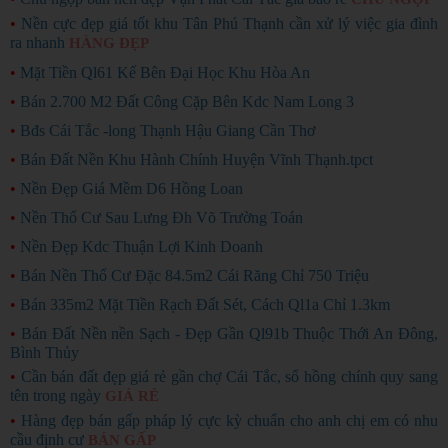
•
Nền cực đẹp giá tốt khu Tân Phú Thạnh cần xử lý việc gia đình
ra nhanh
HÀNG ĐẸP
•
Mặt Tiền Ql61 Kế Bên Đại Học Khu Hòa An
•
Bán 2.700 M2 Đất Công Cặp Bên Kdc Nam Long 3
•
Bđs Cái Tắc -long Thạnh Hậu Giang Cần Thơ
•
Bán Đất Nền Khu Hành Chính Huyện Vĩnh Thạnh.tpct
•
Nền Đẹp Giá Mềm D6 Hồng Loan
•
Nền Thổ Cư Sau Lưng Đh Võ Trường Toán
•
Nền Đẹp Kdc Thuận Lợi Kinh Doanh
•
Bán Nền Thổ Cư Đặc 84.5m2 Cái Răng Chỉ 750 Triệu
•
Bán 335m2 Mặt Tiền Rạch Đất Sét, Cách Ql1a Chỉ 1.3km
•
Bán Đất Nền nền Sạch - Đẹp Gần Ql91b Thuộc Thới An Đông,
Bình Thủy
•
Cần bán đất đẹp giá rẻ gần chợ Cái Tắc, sổ hồng chính quy sang
tên trong ngày
GIÁ RẺ
•
Hàng đẹp bán gấp pháp lý cực kỳ chuẩn cho anh chị em có nhu
cầu định cư
BÁN GẤP