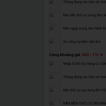
Thùng đựng rác bảo vệ môi 
Bán nền thổ cư trung tâm Ni
Nền ngộp trung tâm Ninh K
thi công sự kiện cần thơ
Cùng khoảng giá:
500 - 1Tr ➤
Nhập Sỉ Đồ Da Hàng Có Sẵ
Thùng đựng rác bảo vệ môi 
Nền thổ cư sau lưng ĐH V
BÁN NỀN THỔ CƯ CAI RANG