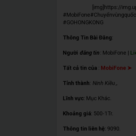
[img]https://img.upanh.
#MobiFone#Chuyểnvùngqu
#GOHONGKONG
Thông Tin Bài Đăng
:
Người
đăng tin
: MobiFone |
Li
Tất cả tin của
:
MobiFone ➤
Tỉnh thành
:
Ninh Kiều
,.
Lĩnh vực
: Mục Khác.
Khoảng giá
: 500-1Tr.
Thông tin liên hệ
: 9090.