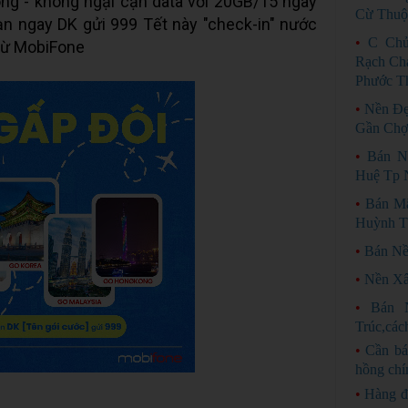
g - không ngại cạn data với 20GB/15 ngày
Cừ Thuộ
ạn ngay DK
gửi 999 Tết này "check-in" nước
•
C Chủ
 từ MobiFone
Rạch Ch
Phước T
•
Nền Đẹ
Gần Chợ
•
Bán N
Huệ Tp 
•
Bán M
Huỳnh T
•
Bán Nề
•
Nền Xâ
•
Bán 
Trúc,cá
•
Cần bá
hồng chí
•
Hàng đ