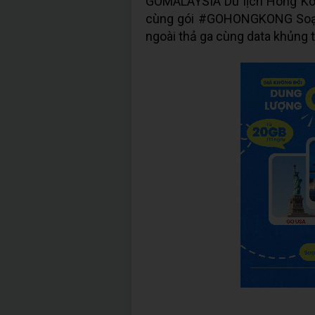
GOMALAYSIA Du lịch Hong Kon
cùng gói #GOHONGKONG So
ngoài thả ga cùng data khủng