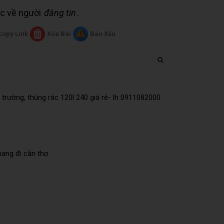
uộc về người
đăng tin
.
Copy Link
Xóa Bài
Báo Xấu
trường, thùng rác 120l 240 giá rẻ- lh 0911082000
mang đi cần thơ