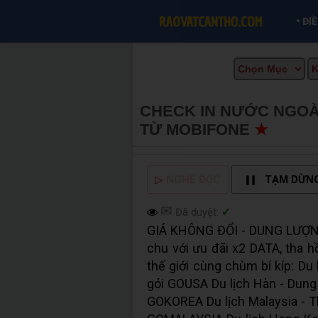
•
ĐI
CHECK IN NƯỚC NGOÀ
TỪ MOBIFONE
★
MUA 
▷
NGHE ĐỌC
TẠM DỪN
✉
Đã duyệt:
✓
GIÁ KHÔNG ĐỔI - DUNG LƯỢNG
chu với ưu đãi x2 DATA, tha h
thế giới cùng chùm bí kíp: Du
gói GOUSA Du lịch Hàn - Dung
GOKOREA Du lịch Malaysia - T