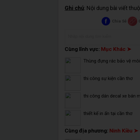
Ghi chú
: Nội dung bài viết th
Chia Sẻ
Cùng lĩnh vực:
Mục Khác ➤
Thùng đựng rác bảo vệ môi 
thi công sự kiện cần thơ
thi công dán decal xe bán 
thiết kế in ấn tại cần thơ
Cùng địa phương:
Ninh Kiều ➤