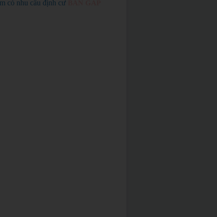
em có nhu cầu định cư
BÁN GẤP