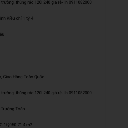
trường, thùng rác 120l 240 giá rẻ- lh 0911082000
nh Kiều chỉ 1 tỷ 4
iều
n, Giao Hàng Toàn Quốc
trường, thùng rác 120l 240 giá rẻ- lh 0911082000
õ Trường Toán
 1tỷ050 71.4 m2