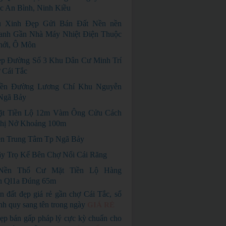
c An Bình, Ninh Kiều
 Xinh Đẹp Gửi Bán Đất Nền nền
anh Gần Nhà Máy Nhiệt Điện Thuộc
hới, Ô Môn
p Đường Số 3 Khu Dân Cư Minh Trí
 Cái Tắc
ền Đường Lương Chí Khu Nguyễn
Ngã Bảy
ặt Tiền Lộ 12m Vàm Ông Cửu Cách
hị Nở Khoảng 100m
n Trung Tâm Tp Ngã Bảy
y Trọ Kế Bên Chợ Nổi Cái Răng
Nền Thổ Cư Mặt Tiền Lộ Hàng
ch Ql1a Đúng 65m
n đất đẹp giá rẻ gần chợ Cái Tắc, sổ
nh quy sang tên trong ngày
GIÁ RẺ
ẹp bán gấp pháp lý cực kỳ chuẩn cho