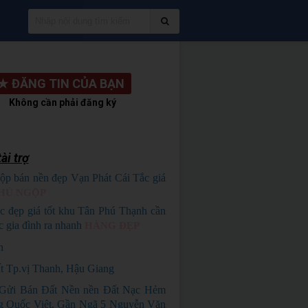
★
ĐĂNG TIN CỦA BẠN
Không cần phải đăng ký
ài trợ
ộp bán nền đẹp Vạn Phát Cái Tắc giá
HỦ NGỘP
c đẹp giá tốt khu Tân Phú Thạnh cần
c gia đình ra nhanh
HÀNG ĐẸP
n
t Tp.vị Thanh, Hậu Giang
Gửi Bán Đất Nền nền Đất Nạc Hẻm
g Quốc Việt, Gần Ngã 5 Nguyễn Văn