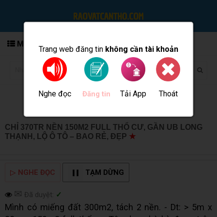
MENU
Trang web đăng tin
không cần tài khoản
Nghe đọc
Tải App
Thoát
Đăng tin
CHỈ 370TR NỀN 150M2 FULL THỔ CƯ, GẦN UB LONG
THẠNH, LỘ Ô TÔ – BAO RẺ, ĐẸP
★
MUA BÁN TẠI CẦN
THƠ INFO
▷
NGHE ĐỌC
TẠM DỪNG
✉
Đã duyệt:
✓
Mình có miếng đất 300m2, tách 2 nền. - Dt: > 5m x