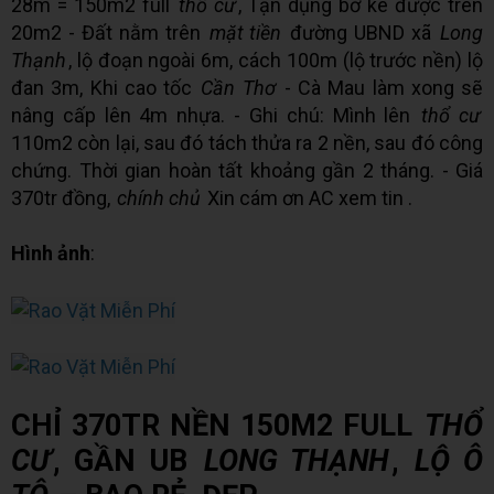
28m = 150m2 full
thổ cư
, Tận dụng bờ kè được trên
20m2 - Đất nằm trên
mặt tiền
đường UBND xã
Long
Thạnh
, lộ đoạn ngoài 6m, cách 100m (lộ trước nền) lộ
đan 3m, Khi cao tốc
Cần Thơ
- Cà Mau làm xong sẽ
nâng cấp lên 4m nhựa. - Ghi chú: Mình lên
thổ cư
110m2 còn lại, sau đó tách thửa ra 2 nền, sau đó công
chứng. Thời gian hoàn tất khoảng gần 2 tháng. - Giá
370tr đồng,
chính chủ
Xin cám ơn AC xem tin .
Hình ảnh
:
CHỈ 370TR NỀN 150M2 FULL
THỔ
CƯ
, GẦN UB
LONG THẠNH
,
LỘ Ô