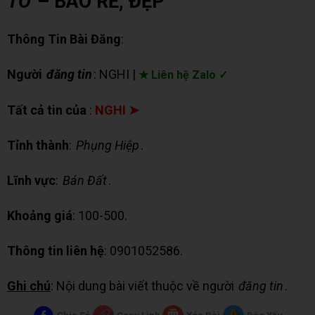
TÔ
– BAO RẺ, ĐẸP
Thông Tin Bài Đăng
:
Người
đăng tin
: NGHI |
★ Liên hệ Zalo ✓
Tất cả tin của
:
NGHI ➤
Tỉnh thành
:
Phụng Hiệp
.
Lĩnh vực
:
Bán Đất
.
Khoảng giá
: 100-500.
Thông tin liên hệ
: 0901052586.
Ghi chú
: Nội dung bài viết thuộc về người
đăng tin
.