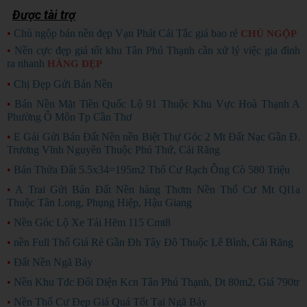
Được tài trợ
•
Chủ ngộp bán nền đẹp Vạn Phát Cái Tắc giá bao rẻ
CHỦ NGỘP
•
Nền cực đẹp giá tốt khu Tân Phú Thạnh cần xử lý việc gia đình
ra nhanh
HÀNG ĐẸP
•
Chị Đẹp Gửi Bán Nền
•
Bán Nền Mặt Tiền Quốc Lộ 91 Thuộc Khu Vực Hoà Thạnh A
Phường Ô Môn Tp Cần Thơ
•
E Gái Gửi Bán Đất Nền nền Biệt Thự Góc 2 Mt Đất Nạc Gần Đ.
Trương Vĩnh Nguyên Thuộc Phú Thứ, Cái Răng
•
Bán Thửa Đất 5.5x34=195m2 Thổ Cư Rạch Ông Cò 580 Triệu
•
A Trai Gửi Bán Đất Nền hàng Thơm Nền Thổ Cư Mt Ql1a
Thuộc Tân Long, Phụng Hiệp, Hậu Giang
•
Nền Góc Lộ Xe Tải Hẽm 115 Cmt8
•
nền Full Thổ Giá Rẻ Gần Đh Tây Đô Thuộc Lê Bình, Cái Răng
•
Đất Nền Ngã Bảy
•
Nền Khu Tđc Đối Diện Kcn Tân Phú Thạnh, Dt 80m2, Giá 790tr
•
Nền Thổ Cư Đẹp Giá Quá Tốt Tại Ngã Bảy