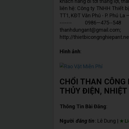
khách hàng đi tới thắng lợi, thà
liên hệ: Công ty TNHH Thiết b
TT1, KĐT Văn Phú - P. Phú La 
------- 0986—475--548 
thanhdungant@gmail.co
http://thietbicongnghiepant.net
Hình ảnh
:
CHỔI THAN CÔNG 
THỦY ĐIỆN, NHIỆT 
Thông Tin Bài Đăng
:
Người
đăng tin
: Lê Dung |
★ Li