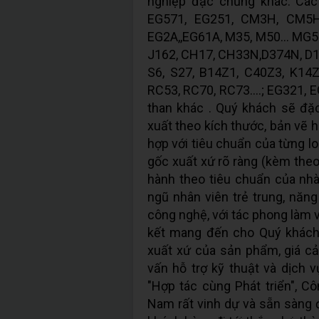
nghiệp đặc chủng khác. Các
EG571, EG251, CM3H, CM5H
EG2A,,EG61A, M35, M50… MG50,
J162, CH17, CH33N,D374N, D10
S6, S27, B14Z1, C40Z3, K14Z
RC53, RC70, RC73….; EG321, E
than khác . Quý khách sẽ đặ
xuất theo kích thước, bản vẽ 
hợp với tiêu chuẩn của từng l
gốc xuất xứ rõ ràng (kèm the
hành theo tiêu chuẩn của nhà
ngũ nhân viên trẻ trung, năng
công nghệ, với tác phong làm 
kết mang đến cho Quý khách 
xuất xứ của sản phẩm, giá cả
vấn hỗ trợ kỹ thuật và dịch 
"Hợp tác cùng Phát triển", C
Nam rất vinh dự và sẵn sàng