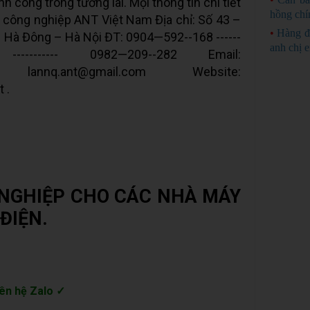
nh công trong tương lai. Mọi thông tin chi tiết
hồng chí
ị công nghiệp ANT Việt Nam Địa chỉ: Số 43 –
•
Hàng đ
– Hà Đông – Hà Nội ĐT: 0904—592--168 ------
anh chị 
----------- 0982—209--282 Email:
m; lannq.ant@gmail.com Website:
 .
NGHIỆP CHO CÁC NHÀ MÁY
ĐIỆN.
ên hệ Zalo ✓