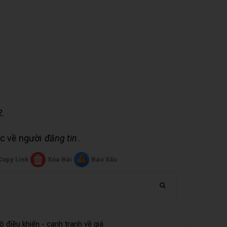
2.
uộc về người
đăng tin
.
Copy Link
Xóa Bài
Báo Xấu
iều khiển - cạnh tranh về giá