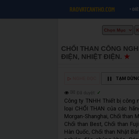
•
ĐI
CHỔI THAN CÔNG NGH
ĐIỆN, NHIỆT ĐIỆN.
★
M
▷
NGHE ĐỌC
TẠM DỪN
✉
Đã duyệt:
✓
Công ty TNHH Thiết bị công 
loại CHỔI THAN của các hãng
Morgan-Shanghai, Chổi than Me
Chổi than Best, Chổi than Fuj
Hàn Quốc, Chổi than Nhật Bản,