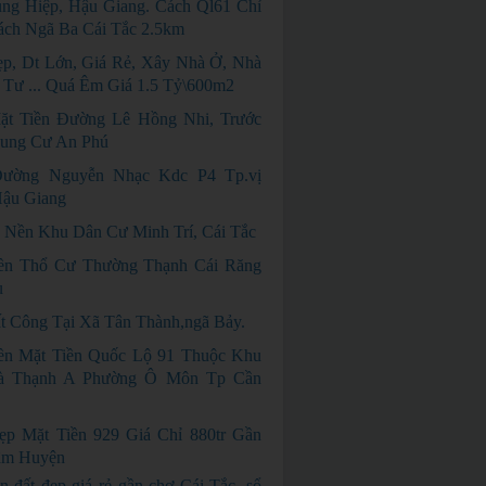
ng Hiệp, Hậu Giang. Cách Ql61 Chỉ
ách Ngã Ba Cái Tắc 2.5km
p, Dt Lớn, Giá Rẻ, Xây Nhà Ở, Nhà
 Tư ... Quá Êm Giá 1.5 Tỷ\600m2
ặt Tiền Đường Lê Hồng Nhi, Trước
ung Cư An Phú
ường Nguyễn Nhạc Kdc P4 Tp.vị
Hậu Giang
 Nền Khu Dân Cư Minh Trí, Cái Tắc
ền Thổ Cư Thường Thạnh Cái Răng
u
t Công Tại Xã Tân Thành,ngã Bảy.
n Mặt Tiền Quốc Lộ 91 Thuộc Khu
à Thạnh A Phường Ô Môn Tp Cần
p Mặt Tiền 929 Giá Chỉ 880tr Gần
âm Huyện
n đất đẹp giá rẻ gần chợ Cái Tắc, sổ