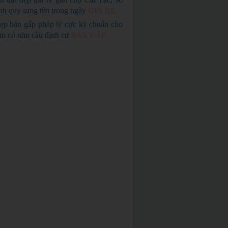
nh quy sang tên trong ngày
GIÁ RẺ
ẹp bán gấp pháp lý cực kỳ chuẩn cho
em có nhu cầu định cư
BÁN GẤP