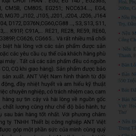
 loại CHỔI THAN : EG0, EG 14D , EG236S,
Hoà, Phụ
, CM5B, CM80S, EG251; NCC634…., EG4,
200m, C
 MG70 ,J102, J105, J201, J204, J206, J164
•
Nền Đẹ
4, D172, D376N,CG60,CG88 …, S3, S13, S11,
Trọ, Đầu
3,… K91P, C91A,… RE21, RE28, RE59, RE60,
•
Nền M
G389P, CG626, CG665… Và rất nhiều mã chổi
Cổng Ch
c biệt hài lòng với các sản phẩm được sản
•
Nền Đ
hoặc các yêu cầu cụ thể của khách hàng phù
Thanh, 
oại máy . Tất cả các sản phẩm đều có nguồn
•
Bán Lỗ
o CO, CQ khi giao hàng). Sản phẩm được bảo
•
Bán N
 sản xuất. ANT Việt Nam hình thành từ đội
550 Triệ
 động, đầy nhiệt huyết và am hiểu kỹ thuật
•
Bán Đấ
việc chuyên nghiệp, có trách nhiệm cao, cam
hàng sự tin cậy và hài lòng về nguồn gốc
•
Bán Nề
Vực Ho
, chất lượng cũng như chế độ bảo hành, tư
Thơ
vụ sau bán hàng tốt nhất. Với phương châm
ông ty TNHH Thiết bị công nghiệp ANT Việt
•
Nền Đẹ
Trung T
 được góp một phần sức của mình cùng quý
•
Cần bá