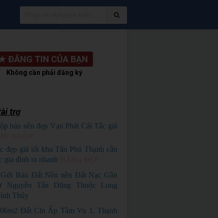
★
ĐĂNG TIN CỦA BẠN
Không cần phải đăng ký
ài trợ
ộp bán nền đẹp Vạn Phát Cái Tắc giá
HỦ NGỘP
c đẹp giá tốt khu Tân Phú Thạnh cần
c gia đình ra nhanh
HÀNG ĐẸP
Gửi Bán Đất Nền nền Đất Nạc Gần
hự Nguyễn Tấn Dũng Thuộc Long
ình Thủy
06m2 Đất Cln Ấp Tầm Vu 1, Thạnh