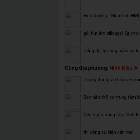
Bình Dương - Màn hình HMI
gói hút ẩm silicagel 5g cho 
Tổng đại lý cung cấp các lo
Cùng địa phương:
Ninh Kiều ➤
Thùng đựng rác bảo vệ môi 
Bán nền thổ cư trung tâm Ni
Nền ngộp trung tâm Ninh K
thi công sự kiện cần thơ