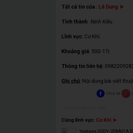
Tất cả tin của
:
Lê Dung ➤
Tỉnh thành
:
Ninh Kiều
.
Lĩnh vực
: Cơ Khí.
Khoảng giá
: 500-1Tr.
Thông tin liên hệ
: 098220928
Ghi chú
: Nội dung bài viết th
Chia Sẻ
Cùng lĩnh vực:
Cơ Khí ➤
Yaskawa SGDV-2R8A01A Bộ đ