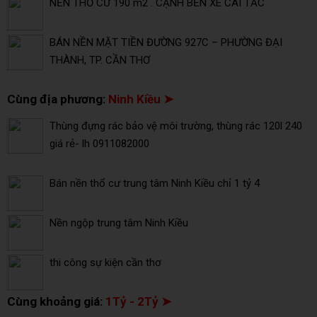
NỀN THỔ CƯ 190 m2 . CẠNH BẾN XE CÁI TẮC
BÁN NỀN MẶT TIỀN ĐƯỜNG 927C – PHƯỜNG ĐẠI
THÀNH, TP. CẦN THƠ
Cùng địa phương:
Ninh Kiều ➤
Thùng đựng rác bảo vệ môi trường, thùng rác 120l 240
giá rẻ- lh 0911082000
Bán nền thổ cư trung tâm Ninh Kiều chỉ 1 tỷ 4
Nền ngộp trung tâm Ninh Kiều
thi công sự kiện cần thơ
Cùng khoảng giá:
1Tỷ - 2Tỷ ➤