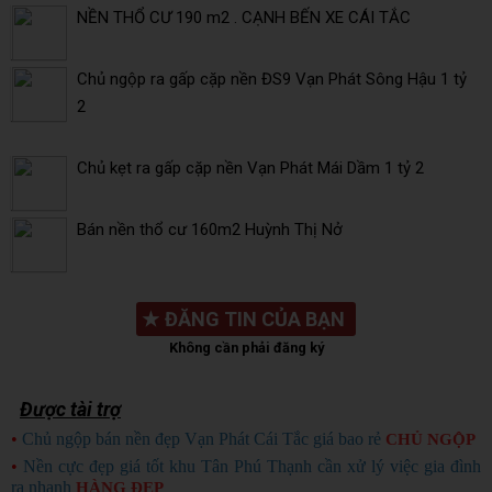
NỀN THỔ CƯ 190 m2 . CẠNH BẾN XE CÁI TẮC
Chủ ngộp ra gấp cặp nền ĐS9 Vạn Phát Sông Hậu 1 tỷ
2
Chủ kẹt ra gấp cặp nền Vạn Phát Mái Dầm 1 tỷ 2
Bán nền thổ cư 160m2 Huỳnh Thị Nở
★
ĐĂNG TIN CỦA BẠN
Không cần phải đăng ký
Được tài trợ
•
Chủ ngộp bán nền đẹp Vạn Phát Cái Tắc giá bao rẻ
CHỦ NGỘP
•
Nền cực đẹp giá tốt khu Tân Phú Thạnh cần xử lý việc gia đình
ra nhanh
HÀNG ĐẸP