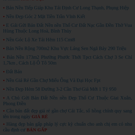
•
Bán Nền Tiếp Giáp Khu Tái Định Cư Long Thạnh, Phụng Hiệp
•
Nền Đẹp Góc 2 Mặt Tiền Trần Vĩnh Kiết
•
E Gái Gửi Bán Đất Nền nền Thổ Cư Đất Nạc Gần Đền Thờ Vua
Hùng Thuộc Long Hoà, Bình Thủy
•
Nền Góc Lộ Xe Tải Hẽm 115 Cmt8
•
Bán Nền Rộng 700m2 Khu Vực Láng Sen Ngã Bảy 290 Triệu
•
Bán Nền 173m2 Phường Phước Thới Tpct Cách Chợ 3 Se Chỉ
1,7km , Cách Lộ Ô Tô 50m
•
Đất Bán
•
Nền Giá Rẻ Gần Chợ Miểu Ông Và Đại Học Fpt
•
Nền Đẹp Hẻm 58 Đường 3-2 Cần Thơ Giá Mới 1 Tỷ 950
•
A Chủ Gửi Bán Đất Nền nền Đẹp Thổ Cư Thuộc Giai Xuân,
Phong Điền
•
Cần bán đất đẹp giá rẻ gần chợ Cái Tắc, sổ hồng chính quy sang
tên trong ngày
GIÁ RẺ
•
Hàng đẹp bán gấp pháp lý cực kỳ chuẩn cho anh chị em có nhu
cầu định cư
BÁN GẤP