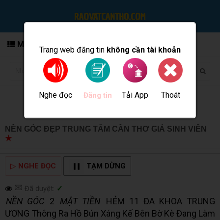
MENU
Trang web đăng tin
không cần tài khoản
Nghe đọc
Tải App
Thoát
Đăng tin
NỀN GÓC ĐẸP TRUNG TÂM CẦN THƠ GIÁ SINH VIÊN
★
MUA BÁN TẠI CẦN THƠ INFO
▷
NGHE ĐỌC
TẠM DỪNG
✉
Đã duyệt:
✓
NỀN GÓC
2
MẶT TIỀN
HẺM 11 ĐA KHOA TRUNG
ƯƠNG Thông Ra Hồ Bún Xáng Kế Bên Bờ Kè Đang Làm