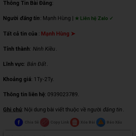
Thông Tin Bài Đăng
:
Người
đăng tin
: Mạnh Hùng |
★ Liên hệ Zalo ✓
Tất cả tin của
:
Mạnh Hùng ➤
Tỉnh thành
:
Ninh Kiều
.
Lĩnh vực
:
Bán Đất
.
Khoảng giá
: 1Ty-2Ty.
Thông tin liên hệ
: 0939023789.
Ghi chú
: Nội dung bài viết thuộc về người
đăng tin
.
Chia Sẻ
Copy Link
Xóa Bài
Báo Xấu