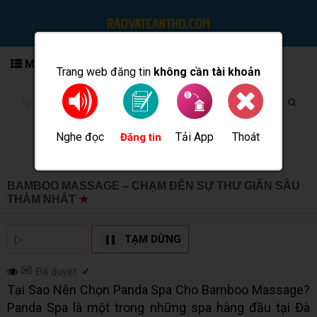
MENU
Trang web đăng tin
không cần tài khoản
Nghe đọc
Tải App
Thoát
Đăng tin
BAMBOO MASSAGE – CHẠM ĐẾN SỰ THƯ GIÃN SÂU
THẲM NHẤT
★
MUA BÁN TẠI CẦN THƠ INFO
▷
NGHE ĐỌC
TẠM DỪNG
✉
Đã duyệt:
✓
Tại Sao Nên Chọn Panda Spa Cho Bamboo Massage?
Panda Spa là một trong những spa hàng đầu tại Đà