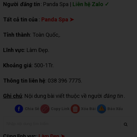
Người
đăng tin
: Panda Spa |
Liên hệ Zalo ✓
Tất cả tin của
:
Panda Spa ➤
Tỉnh thành
: Toàn Quốc,.
Lĩnh vực
: Làm Đẹp.
Khoảng giá
: 500-1Tr.
Thông tin liên hệ
: 038 396 7775.
Ghi chú
: Nội dung bài viết thuộc về người
đăng tin
.
Chia Sẻ
Copy Link
Xóa Bài
Báo Xấu
Cùng lĩnh vực:
Làm Đẹp ➤