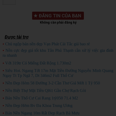
★
ĐĂNG TIN CỦA BẠN
Không cần phải đăng ký
Được tài trợ
•
Chủ ngộp bán nền đẹp Vạn Phát Cái Tắc giá bao rẻ
CHỦ NGỘP
•
Nền cực đẹp giá tốt khu Tân Phú Thạnh cần xử lý việc gia đình
ra nhanh
HÀNG ĐẸP
•
Với 319tr Có Miếng Đất Rộng 1.730m2
•
Siêu Hot. Ngang Tới 17m Mặt Tiền Đường Nguyễn Minh Quang
Ngay Tt Tp Ngã 7, Dt 346m2 Full Thổ Cư
•
Nền Đẹp Hẻm 58 Đường 3-2 Cần Thơ Giá Mới 1 Tỷ 950
•
Nền Biệt Thự Mặt Tiền Ql61 Gần Chợ Rạch Gòi
•
Bán Nền Thổ Cư Cai Rang 1tỷ050 71.4 M2
•
Nền Đẹp Hẽm Bv Đa Khoa Trung Ương
•
Bán Nền Ngang 10m Rất Đẹp Rạch Bà Mưu