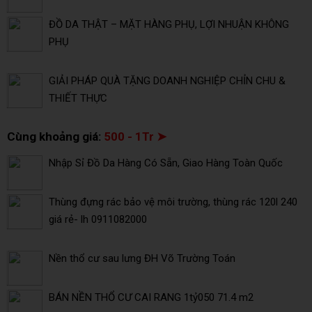
ĐỒ DA THẬT – MẶT HÀNG PHỤ, LỢI NHUẬN KHÔNG
PHỤ
GIẢI PHÁP QUÀ TẶNG DOANH NGHIỆP CHỈN CHU &
THIẾT THỰC
Cùng khoảng giá:
500 - 1Tr ➤
Nhập Sỉ Đồ Da Hàng Có Sẵn, Giao Hàng Toàn Quốc
Thùng đựng rác bảo vệ môi trường, thùng rác 120l 240
giá rẻ- lh 0911082000
Nền thổ cư sau lưng ĐH Võ Trường Toán
BÁN NỀN THỔ CƯ CAI RANG 1tỷ050 71.4 m2