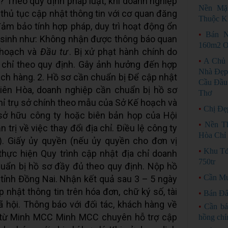
? Theo quy định pháp luật, khi doanh nghiệp
Nền Mặ
n thủ tục cập nhật thông tin với cơ quan đăng
Thuộc K
đảm bảo tính hợp pháp, duy trì hoạt động ổn
•
Bán N
t sinh như: Không nhận được thông báo quan
160m2 O
 hoạch và
Đầu tư
. Bị xử phạt hành chính do
•
A Chủ 
 chỉ theo quy định. Gây ảnh hưởng đến hợp
Nhà Đẹp
hách hàng. 2. Hồ sơ cần chuẩn bị Để cập nhật
Cầu Đầu 
Biên Hòa, doanh nghiệp cần chuẩn bị hồ sơ
Thơ
hỉ trụ sở chính theo mẫu của Sở Kế hoạch và
•
Chị Đẹ
 sở hữu công ty hoặc biên bản họp của Hội
•
Nền T
trị về việc thay đổi địa chỉ. Điều lệ công ty
Hòa Chỉ 
). Giấy ủy quyền (nếu ủy quyền cho đơn vị
•
Khu Tđ
 thực hiện Quy trình cập nhật địa chỉ doanh
750tr
uẩn bị hồ sơ đầy đủ theo quy định. Nộp hồ
•
Cần Mu
tỉnh Đồng Nai. Nhận kết quả sau 3 – 5 ngày
 nhật thông tin trên hóa đơn, chữ ký số, tài
•
Bán Đấ
 hội. Thông báo với đối tác, khách hàng về
•
Cần bá
rợ từ Minh MCC Minh MCC chuyên hỗ trợ cập
hồng chí