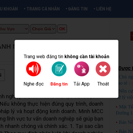
•
•
•
ỀU KHOẢN
TRANG CÁ NHÂN
ĐĂNG TIN
LIÊN HỆ
ANH NGHIỆP Ở BIÊN HÒA
★
MUA
O
Trang web đăng tin
không cần tài khoản
Được t
G
•
Chủ ng
bao rẻ
C
Nghe đọc
Tải App
Thoát
Đăng tin
•
Nền cự
nh nghiệp ở Biên Hòa là thủ tục bắt buộc khi
xử lý việ
 Nếu không thực hiện đúng quy trình, doanh
•
Mặt Ti
 pháp lý và hoạt động kinh doanh. Minh MCC
Đường 17
ng lĩnh vực tư vấn doanh nghiệp sẽ giúp bạn
•
Bán Nề
h nhanh chóng và chính xác. 1. Tại sao cần
•
Bán N