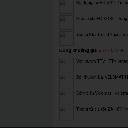
Bộ động cơ HG-SR102 mitsu
Mitsubishi HG-KR73 - động 
Yucca Star Liquid Yucca St
Cùng khoảng giá:
3Tr - 5Tr ➤
Van bướm TTV | TTV butter
Bộ Khuếch Đại VELOMAT | 
Cảm biến Velomat | Velom
Thắng từ giá tốt ZA-10Y1 M