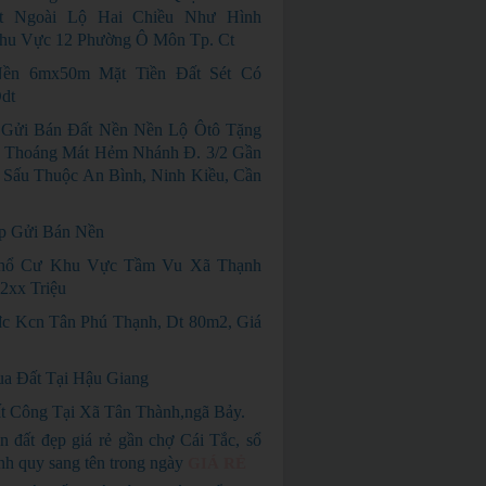
t Ngoài Lộ Hai Chiều Như Hình
hu Vực 12 Phường Ô Môn Tp. Ct
ền 6mx50m Mặt Tiền Đất Sét Có
dt
Gửi Bán Đất Nền Nền Lộ Ôtô Tặng
 Thoáng Mát Hẻm Nhánh Đ. 3/2 Gần
Sấu Thuộc An Bình, Ninh Kiều, Cần
p Gửi Bán Nền
hổ Cư Khu Vực Tầm Vu Xã Thạnh
2xx Triệu
c Kcn Tân Phú Thạnh, Dt 80m2, Giá
a Đất Tại Hậu Giang
t Công Tại Xã Tân Thành,ngã Bảy.
n đất đẹp giá rẻ gần chợ Cái Tắc, sổ
nh quy sang tên trong ngày
GIÁ RẺ