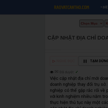
•
ĐI
CẬP NHẬT ĐỊA CHỈ DO
BÁN TẠI CẦN THƠ INF
▷
NGHE ĐỌC
TẠM DỪN
✉
Đã duyệt:
✓
Việc cập nhật địa chỉ mới doa
doanh nghiệp thay đổi trụ sở.
nghiệp có thể gặp rắc rối về
với kinh nghiệm nhiều năm tro
thực hiện thủ tục này một các