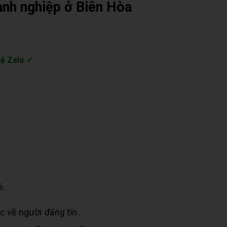
anh nghiệp ở Biên Hòa
hệ Zalo ✓
6.
uộc về người
đăng tin
.