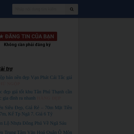
★
ĐĂNG TIN CỦA BẠN
Không cần phải đăng ký
ài trợ
ộp bán nền đẹp Vạn Phát Cái Tắc giá
HỦ NGỘP
c đẹp giá tốt khu Tân Phú Thạnh cần
c gia đình ra nhanh
HÀNG ĐẸP
ền Siêu Đẹp, Giá Rẻ – 70m Mặt Tiền
m, Kế Tp Ngã 7. Giá 6 Tỷ
n Lộ Nhựa Đông Phú Về Ngã Sáu
ền Trung Tâm Văn Hoá Quận Ô Môn