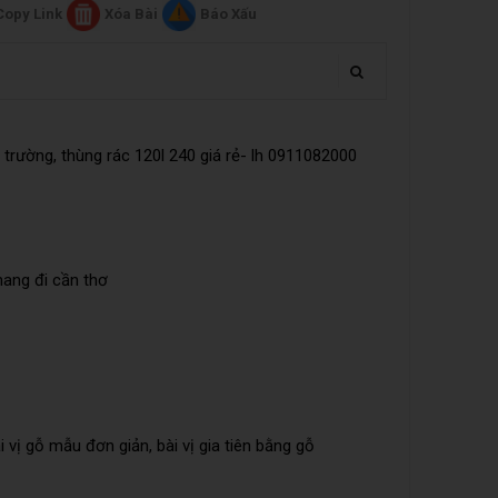
Copy Link
Xóa Bài
Báo Xấu
trường, thùng rác 120l 240 giá rẻ- lh 0911082000
mang đi cần thơ
ài vị gỗ mẫu đơn giản, bài vị gia tiên bằng gỗ