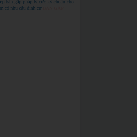
ẹp bán gấp pháp lý cực kỳ chuẩn cho
em có nhu cầu định cư
BÁN GẤP