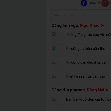
Chia Sẻ
Cùng lĩnh vực:
Mục Khác ➤
Thùng đựng rác bảo vệ môi 
thi công sự kiện cần thơ
thi công dán decal xe bán 
thiết kế in ấn tại cần thơ
Cùng địa phương:
Đồng Nai ➤
Bán bài vị gỗ đẹp gia tốt, b