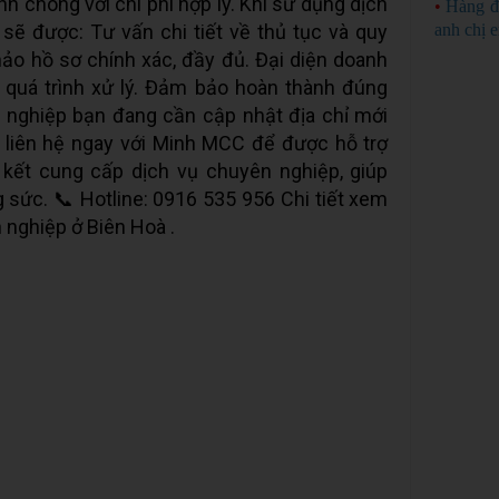
h chóng với chi phí hợp lý. Khi sử dụng dịch
•
Hàng đ
sẽ được: Tư vấn chi tiết về thủ tục và quy
anh chị 
thảo hồ sơ chính xác, đầy đủ. Đại diện doanh
 quá trình xử lý. Đảm bảo hoàn thành đúng
h nghiệp bạn đang cần cập nhật địa chỉ mới
 liên hệ ngay với Minh MCC để được hỗ trợ
kết cung cấp dịch vụ chuyên nghiệp, giúp
g sức. 📞 Hotline: 0916 535 956 Chi tiết xem
h nghiệp ở Biên Hoà .