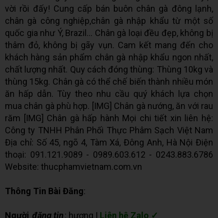
vời rồi đấy! Cung cấp bán buôn chân gà đông lạnh,
chân gà công nghiệp,chân gà nhập khẩu từ một số
quốc gia như Ý, Brazil... Chân gà loại đều đẹp, không bị
thâm đỏ, không bị gãy vụn. Cam kết mang đến cho
khách hàng sản phẩm chân gà nhập khẩu ngon nhất,
chất lượng nhất. Quy cách đóng thùng: Thùng 10kg và
thùng 15kg. Chân gà có thể chế biến thành nhiều món
ăn hấp dẫn. Tùy theo nhu cầu quý khách lựa chọn
mua chân gà phù hợp. [​IMG] Chân gà nướng, ăn với rau
răm [​IMG] Chân gà hấp hành Mọi chi tiết xin liên hệ:
Công ty TNHH Phân Phối Thực Phâm Sạch Việt Nam
Địa chỉ: Số 45, ngõ 4, Tàm Xá, Đông Anh, Hà Nội Điện
thoại: 091.121.9089 - 0989.603.612 - 0243.883.6786
Website: thucphamvietnam.com.vn
Thông Tin Bài Đăng
:
Người
đăng tin
: hương |
Liên hệ Zalo ✓