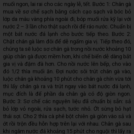
muối ngon, lai rai cho các ngày lễ, tết. Bước 1: Chân gà
mua về sơ chế sạch bằng cách cạo sạch và bóc bỏ
lớp da màu vàng phía ngoài đi, bóp muối rửa kỹ lại với
nước 2 – 3 lần cho thật sạch rồi để ráo nước. Chuẩn bị
một bát nước đá lạnh cho bước tiếp theo. Bước 2:
Chặt chân gà làm đôi để dễ ngấm gia vị. Tiếp theo đó,
chúng ta sẽ luộc sơ chân gà trong nồi nước khoảng 10
giúp chân gà được mềm hơn, khi chế biến dễ dàng bắt
gia vị và đậm đà hơn. Cho nồi nước lên bếp, cho vào
đó 1/2 thìa muối ăn. Đợi nước sôi trút chân gà vào,
luộc chân gà khoảng 10 phút cho chân gà chín vừa tới
thì lấy chân gà ra và trút ngay vào bát nước đá lạnh,
mục đích là để phần da chân gà có độ giòn ngon.
Bước 3: Sơ chế các nguyên liệu đã chuẩn bị sẵn: sả
bỏ lớp vỏ ngoài, rửa sạch, tước nhỏ. Ớt sừng bỏ hạt
thái sợi. Cho 2 thìa cà phê bột chiên gà giòn vào sả và
ớt rồi trộn đều hỗn hợp trên lại với nhau. Chân gà sau
khi ngâm nước đá khoảng 15 phút cho nguội thì lấy ra