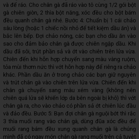
và để ráo. Cho chân gà đã ráo vào tô cùng 1/2 gói bột
gà chiên giòn, 2 thìa bột năng, xóc đều cho bột bám
đều quanh chân gà nhé. Bước 4: Chuẩn bị 1 cái chảo
sâu lòng (hoặc 1 chiếc nồi nhỏ để tiết kiệm dầu ăn) và
bắc lên bếp. Đợi chảo nóng, các bạn cho dầu ăn vào
sao cho đảm bảo chân gà được chiên ngập dầu. Khi
dầu đã sôi, trút phần sả và ớt vào chiên trên lửa vừa.
Chiên đến khi hỗn hợp chuyển sang màu vàng ruộm,
tỏa mùi thơm nức thì vớt hỗn hợp này để riêng ra chảo
khác. Phần dầu ăn ở trong chảo các bạn giữ nguyên
và trút chân gà vào chiên trên lửa vừa. Chiên đến khi
chân gà chuyển sang màu xém vàng (không nên
chiên quá lửa sẽ khiến lớp da bên ngoài bị khô) thì vớt
chân gà ra, cho vào chảo có phần sả ớt chiên lúc đầu
và đảo đều. Bước 5: Bạn đợi chân gà nguội bớt thì rắc
3 thìa muối rang vào chân gà, dùng đũa xóc đều để
muối rang bám đều xung quanh chân gà là chúng
mình đã có ngay món chân gà rang muối trên cả tuyệt