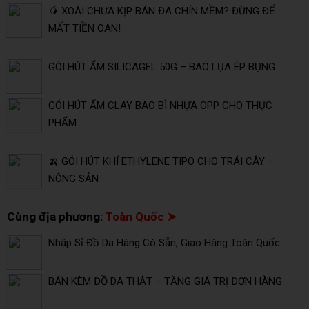
🥭 XOÀI CHƯA KỊP BÁN ĐÃ CHÍN MỀM? ĐỪNG ĐỂ
MẤT TIỀN OAN!
GÓI HÚT ẨM SILICAGEL 50G – BAO LỤA ÉP BỤNG
GÓI HÚT ẨM CLAY BAO BÌ NHỰA OPP CHO THỰC
PHẨM
🍌 GÓI HÚT KHÍ ETHYLENE TIPO CHO TRÁI CÂY –
NÔNG SẢN
Cùng địa phương:
Toàn Quốc ➤
Nhập Sỉ Đồ Da Hàng Có Sẵn, Giao Hàng Toàn Quốc
BÁN KÈM ĐỒ DA THẬT – TĂNG GIÁ TRỊ ĐƠN HÀNG