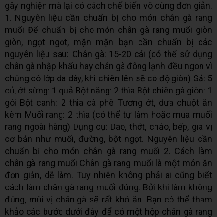
gây nghiện mà lại có cách chế biến vô cùng đơn giản.
1. Nguyên liệu cần chuẩn bị cho món chân gà rang
muối Để chuẩn bị cho món chân gà rang muối giòn
giòn, ngọt ngọt, mặn mặn bạn cần chuẩn bị các
nguyên liệu sau: Chân gà: 15-20 cái (có thể sử dụng
chân gà nhập khẩu hay chân gà đông lạnh đều ngon vì
chúng có lớp da dày, khi chiên lên sẽ có độ giòn) Sả: 5
củ, ớt sừng: 1 quả Bột năng: 2 thìa Bột chiên gà giòn: 1
gói Bột canh: 2 thìa cà phê Tương ớt, dưa chuột ăn
kèm Muối rang: 2 thìa (có thể tự làm hoặc mua muối
rang ngoài hàng) Dụng cụ: Dao, thớt, chảo, bếp, gia vị
cơ bản như muối, đường, bột ngọt. Nguyên liệu cần
chuẩn bị cho món chân gà rang muối 2. Cách làm
chân gà rang muối Chân gà rang muối là một món ăn
đơn giản, dễ làm. Tuy nhiên không phải ai cũng biết
cách làm chân gà rang muối đúng. Bởi khi làm không
đúng, mùi vị chân gà sẽ rất khó ăn. Bạn có thể tham
khảo các bước dưới đây để có một hộp chân gà rang