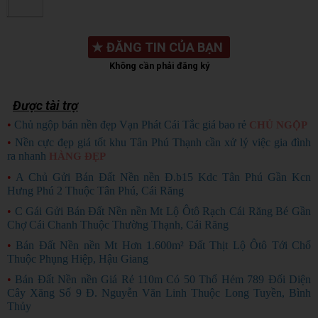
★
ĐĂNG TIN CỦA BẠN
Không cần phải đăng ký
Được tài trợ
•
Chủ ngộp bán nền đẹp Vạn Phát Cái Tắc giá bao rẻ
CHỦ NGỘP
•
Nền cực đẹp giá tốt khu Tân Phú Thạnh cần xử lý việc gia đình
ra nhanh
HÀNG ĐẸP
•
A Chủ Gửi Bán Đất Nền nền Đ.b15 Kdc Tân Phú Gần Kcn
Hưng Phú 2 Thuộc Tân Phú, Cái Răng
•
C Gái Gửi Bán Đất Nền nền Mt Lộ Ôtô Rạch Cái Răng Bé Gần
Chợ Cái Chanh Thuộc Thường Thạnh, Cái Răng
•
Bán Đất Nền nền Mt Hơn 1.600m² Đất Thịt Lộ Ôtô Tới Chổ
Thuộc Phụng Hiệp, Hậu Giang
•
Bán Đất Nền nền Giá Rẻ 110m Có 50 Thổ Hẻm 789 Đối Diện
Cây Xăng Số 9 Đ. Nguyễn Văn Linh Thuộc Long Tuyền, Bình
Thủy