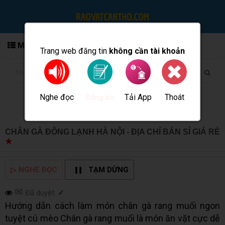
MENU
Trang web đăng tin
không cần tài khoản
Nghe đọc
Tải App
Thoát
Đăng tin
CHÂN GÀ ĐÔNG LẠNH HÀ NỘI - ĐỊA CHỈ BÁN SỈ GIÁ RẺ
★
MUA BÁN TẠI CẦN THƠ INFO
▷
NGHE ĐỌC
TẠM DỪNG
✉
Đã duyệt:
✓
Hướng dẫn cách làm món chân gà rang muối ngon
tuyệt cú mèo Chân gà rang muối là món ăn vặt cực dễ