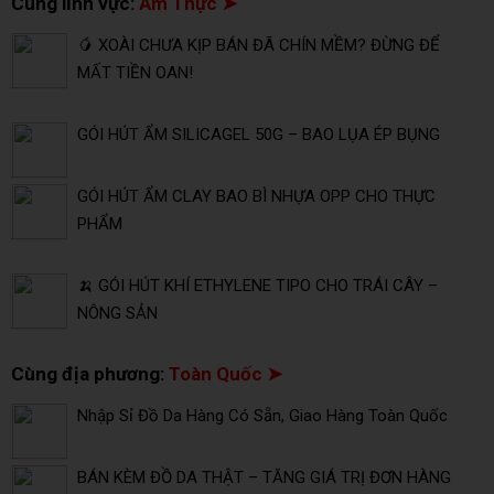
Cùng lĩnh vực:
Ẩm Thực ➤
🥭 XOÀI CHƯA KỊP BÁN ĐÃ CHÍN MỀM? ĐỪNG ĐỂ
MẤT TIỀN OAN!
GÓI HÚT ẨM SILICAGEL 50G – BAO LỤA ÉP BỤNG
GÓI HÚT ẨM CLAY BAO BÌ NHỰA OPP CHO THỰC
PHẨM
🍌 GÓI HÚT KHÍ ETHYLENE TIPO CHO TRÁI CÂY –
NÔNG SẢN
Cùng địa phương:
Toàn Quốc ➤
Nhập Sỉ Đồ Da Hàng Có Sẵn, Giao Hàng Toàn Quốc
BÁN KÈM ĐỒ DA THẬT – TĂNG GIÁ TRỊ ĐƠN HÀNG