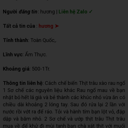
Người
đăng tin
: hương |
Liên hệ Zalo ✓
Tất cả tin của
:
hương ➤
Tỉnh thành
: Toàn Quốc,.
Lĩnh vực
: Ẩm Thực.
Khoảng giá
: 500-1Tr.
Thông tin liên hệ
: Cách chế biến Thịt trâu xào rau ngổ
1 Sơ chế các nguyên liệu khác Rau ngổ mau về bạn
nhặt bỏ hết lá già và bẻ thành các khúc nhỏ vừa ăn có
chiều dài khoảng 2 lóng tay. Sau đó rửa lại 2 lần với
nước rồi vớt ra để ráo. Tỏi và hành tím bạn lột vỏ, đập
dập và băm nhỏ. 2 Sơ chế và ướp thịt trâu Thịt trâu
mua về để khử đi mùi tanh bạn chà xát thịt với muối