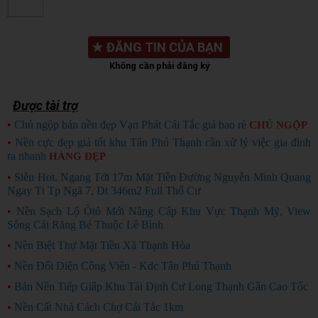
★
ĐĂNG TIN CỦA BẠN
Không cần phải đăng ký
Được tài trợ
•
Chủ ngộp bán nền đẹp Vạn Phát Cái Tắc giá bao rẻ
CHỦ NGỘP
•
Nền cực đẹp giá tốt khu Tân Phú Thạnh cần xử lý việc gia đình
ra nhanh
HÀNG ĐẸP
•
Siêu Hot. Ngang Tới 17m Mặt Tiền Đường Nguyễn Minh Quang
Ngay Tt Tp Ngã 7, Dt 346m2 Full Thổ Cư
•
Nền Sạch Lộ Ôtô Mới Nâng Cấp Khu Vực Thạnh Mỹ, View
Sông Cái Răng Bé Thuộc Lê Bình
•
Nền Biệt Thự Mặt Tiền Xã Thạnh Hòa
•
Nền Đối Diện Công Viên - Kdc Tân Phú Thạnh
•
Bán Nền Tiếp Giâp Khu Tái Định Cư Long Thạnh Gần Cao Tốc
•
Nền Cất Nhà Cách Chợ Cái Tắc 1km