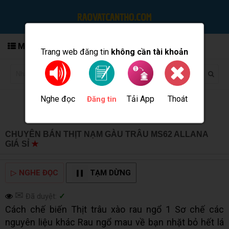
MENU
Trang web đăng tin
không cần tài khoản
Nghe đọc
Tải App
Thoát
Đăng tin
CHUYÊN BÁN THỊT NẠM GÀU TRÂU MS62 ALLANA
GIÁ SỈ
★
MUA BÁN TẠI CẦN THƠ INFO
▷
NGHE ĐỌC
TẠM DỪNG
✉
Đã duyệt:
✓
Cách chế biến Thịt trâu xào rau ngổ 1 Sơ chế các
nguyên liệu khác Rau ngổ mau về bạn nhặt bỏ hết lá