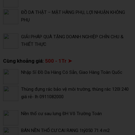
ĐỒ DA THẬT – MẶT HÀNG PHỤ, LỢI NHUẬN KHÔNG
PHỤ
GIẢI PHÁP QUÀ TẶNG DOANH NGHIỆP CHỈN CHU &
THIẾT THỰC
Cùng khoảng giá:
500 - 1Tr ➤
Nhập Sỉ Đồ Da Hàng Có Sẵn, Giao Hàng Toàn Quốc
Thùng đựng rác bảo vệ môi trường, thùng rác 120l 240
giá rẻ- lh 0911082000
Nền thổ cư sau lưng ĐH Võ Trường Toán
BÁN NỀN THỔ CƯ CAI RANG 1tỷ050 71.4 m2