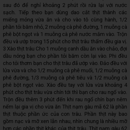
sau đó để nghỉ khoảng 2 phút rồi rửa lại với nước
sạch. Tiếp theo bạn dùng dao cắt thịt thành các
miếng mỏng vừa ăn và cho vào tô cùng hành, 1/2
phần tỏi băm nhỏ, 2 muỗng cà phê đường, 1 muỗng cà
phê bột ngọt và 1 muỗng cà phê nước mắm vào. Trộn
đều và ướp trong 15 phút cho thịt trâu thấm đều gia vị.
3 Xào thịt trâu Cho 1 muỗng canh dầu ăn vào chảo, đợi
dầu nóng bạn cho phần tỏi băm còn lại vào. Phi đều
cho tỏi thơm bạn cho thịt trâu đã ướp vào. Đảo đều với
lửa vừa và cho 1/2 muỗng cà phê muối, 1/2 muỗng cà
phê đường, 1/3 muỗng cà phê tiêu và 1/2 muỗng cà
phê bột ngọt vào. Xào đều tay với lửa vừa khoảng 4
phút cho thịt trâu vừa chín tới thì bạn cho rau ngổ vào.
Trộn đều thêm 3 phút đến khi rau ngổ chín bạn nêm
nếm lại gia vị cho vừa ăn Thịt nạm gàu mã 62 là phần
thịt thuộc phần ức của con trâu. Phần thịt này bao
gồm nạc và mỡ xen lẫn nhau, nhìn chung là nhiều mỡ
hơn các phần thịt khác của thịt trâu. Thịt nạm gàu 62