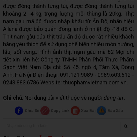
được đóng thành từng túi, được đóng thành từng túi
khoảng 2 -4 kg, trọng lượng mỗi thùng là 20kg. Thịt
nạm gàu mã 66 được nhập khẩu từ Ấn Độ, nhãn hiệu
Allana được bảo quản đông lạnh ở nhiệt độ -18 độ C.
Thịt nạm gàu của thịt trâu ấn độ được rất nhiều khách
hàng yêu thích để sử dụng chế biến nhiều món nướng,
lẩu, sốt vang.. Hình ảnh thịt nạm gàu mã 62 Mọi chi
tiết xin liên hệ: Công ty TNHH Phân Phối Thực Phẩm
Sạch Việt Nam Địa chỉ: Số 45, ngõ 4, Tàm Xá, Đông
Anh, Hà Nội Điện thoại: 091.121.9089 - 0989.603.612 -
0243.883.6786 Website: thucphamvietnam.com.vn.
Ghi chú
: Nội dung bài viết thuộc về người
đăng tin
.
Chia Sẻ
Copy Link
Xóa Bài
Báo Xấu