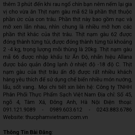
thêm 3 phút đến khi rau ngổ chín bạn nêm nếm lại gia
vị cho vừa ăn Thịt nạm gàu mã 62 là phần thịt thuộc
phần ức của con trâu. Phần thịt này bao gồm nạc và
mỡ xen lẫn nhau, nhìn chung là nhiều mỡ hơn các
phần thịt khác của thịt trâu. Thịt nạm gàu 62 được
đóng thành từng túi, được đóng thành từng túi khoảng
2 -4 kg, trọng lượng mỗi thùng là 20kg. Thịt nạm gàu
mã 66 được nhập khẩu từ Ấn Độ, nhãn hiệu Allana
được bảo quản đông lạnh ở nhiệt độ -18 độ C. Thịt
nạm gàu của thịt trâu ấn độ được rất nhiều khách
hàng yêu thích để sử dụng chế biến nhiều món nướng,
lẩu, sốt vang.. Mọi chi tiết xin liên hệ: Công ty TNHH
Phân Phối Thực Phẩm Sạch Việt Nam Địa chỉ: Số 45,
ngõ 4, Tàm Xá, Đông Anh, Hà Nội Điện thoại:
091.121.9089 - 0989.603.612 - 0243.883.6786
Website: thucphamvietnam.com.vn
Thông Tin Bài Đăng
: