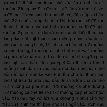
già và bẻ thành các khúc nhỏ vừa ăn có chiều dài
khoảng 2 lóng tay. Sau đó rửa lại 2 lần với nước rồi vớt
ra để ráo. Tỏi và hành tím bạn lột vỏ, đập dập và băm
nhỏ. 2 Sơ chế và ướp thịt trâu Thịt trâu mua về để khử
đi mùi tanh bạn chà xát thịt với muối sau đó để nghỉ
khoảng 2 phút rồi rửa lại với nước sạch. Tiếp theo bạn
dùng dao cắt thịt thành các miếng mỏng vừa ăn và
cho vào tô cùng hành, 1/2 phần tỏi băm nhỏ, 2 muỗng
cà phê đường, 1 muỗng cà phê bột ngọt và 1 muỗng
cà phê nước mắm vào. Trộn đều và ướp trong 15 phút
cho thịt trâu thấm đều gia vị. 3 Xào thịt trâu Cho 1
muỗng canh dầu ăn vào chảo, đợi dầu nóng bạn cho
phần tỏi băm còn lại vào. Phi đều cho tỏi thơm bạn
cho thịt trâu đã ướp vào. Đảo đều với lửa vừa và cho
1/2 muỗng cà phê muối, 1/2 muỗng cà phê đường,
1/3 muỗng cà phê tiêu và 1/2 muỗng cà phê bột ngọt
vào. Xào đều tay với lửa vừa khoảng 4 phút cho thịt
trâu vừa chín tới thì bạn cho rau ngổ vào. Trộn đều