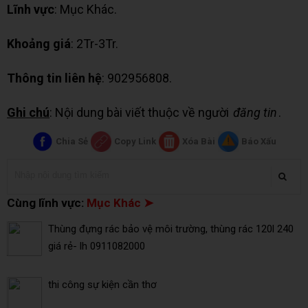
Lĩnh vực
: Mục Khác.
Khoảng giá
: 2Tr-3Tr.
Thông tin liên hệ
: 902956808.
Ghi chú
: Nội dung bài viết thuộc về người
đăng tin
.
Chia Sẻ
Copy Link
Xóa Bài
Báo Xấu
Cùng lĩnh vực:
Mục Khác ➤
Thùng đựng rác bảo vệ môi trường, thùng rác 120l 240
giá rẻ- lh 0911082000
thi công sự kiện cần thơ