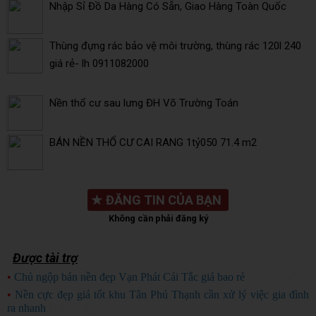
Nhập Sỉ Đồ Da Hàng Có Sẵn, Giao Hàng Toàn Quốc
Thùng đựng rác bảo vệ môi trường, thùng rác 120l 240
giá rẻ- lh 0911082000
Nền thổ cư sau lưng ĐH Võ Trường Toán
BÁN NỀN THỔ CƯ CAI RANG 1tỷ050 71.4 m2
★
ĐĂNG TIN CỦA BẠN
Không cần phải đăng ký
Được tài trợ
•
Chủ ngộp bán nền đẹp Vạn Phát Cái Tắc giá bao rẻ
CHỦ NGỘP
•
Nền cực đẹp giá tốt khu Tân Phú Thạnh cần xử lý việc gia đình
ra nhanh
HÀNG ĐẸP