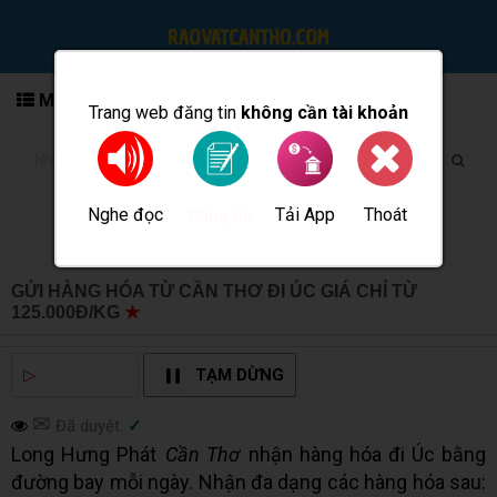
MENU
Trang web đăng tin
không cần tài khoản
Nghe đọc
Tải App
Thoát
Đăng tin
GỬI HÀNG HÓA TỪ CẦN THƠ ĐI ÚC GIÁ CHỈ TỪ
125.000Đ/KG
★
MUA BÁN TẠI CẦN THƠ INFO
▷
NGHE ĐỌC
TẠM DỪNG
✉
Đã duyệt:
✓
Long Hưng Phát
Cần Thơ
nhận hàng hóa đi Úc bằng
đường bay mỗi ngày. Nhận đa dạng các hàng hóa sau: