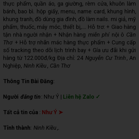
thực phẩm, quần áo, ga giường, rèm cửa, khuôn làm
bánh, bao bì. hộp giấy, menu, name card, khung hình,
khung tranh, đồ dùng gia đình, đồ làm nails. mi giả, mỹ
phẩm, thuốc, máy móc, thiết bị,.... Hỗ trơ: + Giao hàng
tận nhà người nhận + Nhận hàng
miễn phí
nội ô
Cần
Thơ
+ Hỗ trợ nhãn mác hàng thực phẩm + Cung cấp
số tracking theo dõi lịch trình bay + Gía ưu đãi khi gửi
hàng từ 122.000đ/kg Địa chỉ: 24
Nguyễn Cư Trinh
, An
Nghiệp,
Ninh Kiều
,
Cần Thơ
Thông Tin Bài Đăng
:
Người
đăng tin
: Như Ý |
Liên hệ Zalo ✓
Tất cả tin của
:
Như Ý ➤
Tỉnh thành
:
Ninh Kiều
,.