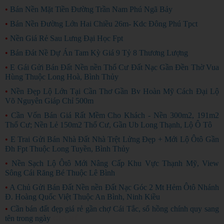
•
Bán Nền Mặt Tiền Đường Trần Nam Phú Ngã Bảy
•
Bán Nền Đường Lớn Hai Chiều 26m- Kdc Đông Phú Tpct
•
Nền Giá Rẻ Sau Lưng Đại Học Fpt
•
Bán Đát Nề Dự Án Tam Kỳ Giá 9 Tỷ 8 Thương Lượng
•
E Gái Gửi Bán Đất Nền nền Thổ Cư Đất Nạc Gần Đền Thờ Vua
Hùng Thuộc Long Hoà, Bình Thủy
•
Nền Đẹp Lộ Lớn Tại Cần Thơ Gần Bv Hoàn Mỹ Cách Đại Lộ
Võ Nguyên Giáp Chỉ 500m
•
Cần Vốn Bán Giá Rất Mềm Cho Khách - Nền 300m2, 191m2
Thổ Cư; Nền Lẻ 150m2 Thổ Cư, Gần Ub Long Thạnh, Lộ Ô Tô
•
E Trai Gửi Bán Nhà Đất Nhà Trệt Lửng Đẹp + Mới Lộ Ôtô Gần
Đh Fpt Thuộc Long Tuyền, Bình Thủy
•
Nền Sạch Lộ Ôtô Mới Nâng Cấp Khu Vực Thạnh Mỹ, View
Sông Cái Răng Bé Thuộc Lê Bình
•
A Chủ Gửi Bán Đất Nền nền Đất Nạc Góc 2 Mt Hẻm Ôtô Nhánh
Đ. Hoàng Quốc Việt Thuộc An Bình, Ninh Kiều
•
Cần bán đất đẹp giá rẻ gần chợ Cái Tắc, sổ hồng chính quy sang
tên trong ngày
GIÁ RẺ