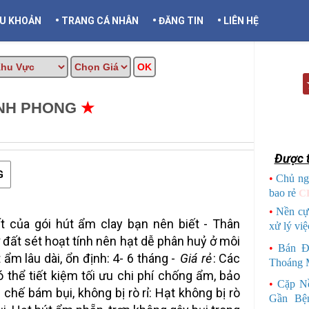
•
•
•
ỀU KHOẢN
TRANG CÁ NHÂN
ĐĂNG TIN
LIÊN HỆ
ỊNH PHONG
★
MUA BÁN TẠI CẦN
Được t
G
•
Chủ ng
bao rẻ
C
•
Nền cự
t của gói hút ẩm clay bạn nên biết - Thân
xử lý việ
ừ đất sét hoạt tính nên hạt dễ phân huỷ ở môi
•
Bán Đ
 ẩm lâu dài, ổn định: 4- 6 tháng -
Giá rẻ
: Các
Thoáng 
ó thể tiết kiệm tối ưu chi phí chống ẩm, bảo
•
Cặp N
chế bám bụi, không bị rò rỉ: Hạt không bị rò
Gần Bệ