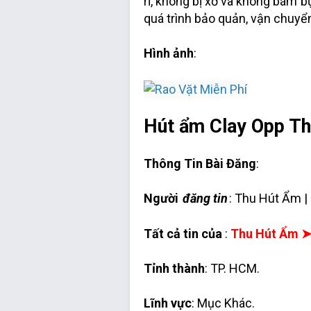
rỉ, không bị xơ và không bám b
quá trình bảo quản, vận chuyển
Hình ảnh
:
Hút ẩm Clay Opp Th
Thông Tin Bài Đăng
:
Người
đăng tin
: Thu Hút Ẩm |
Tất cả tin của
:
Thu Hút Ẩm 
Tỉnh thành
: TP. HCM.
Lĩnh vực
: Mục Khác.