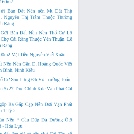
 160m2.
ửi Bán Đất Nền nền Mt Đất Thịt
. Nguyễn Thị Trâm Thuộc Thường
ái Răng
 Gửi Bán Đất Nền Nền Thổ Cư Lộ
 Chợ Cái Răng Thuộc Yên Thuận, Lê
i Răng
00m2 Mặt Tiền Nguyễn Viết Xuân
t Nền Nền Gần Đ. Hoàng Quốc Việt
 Bình, Ninh Kiều
ổ Cư Sau Lưng Đh Võ Trường Toán
n 5x27 Trục Chính Kdc Vạn Phát Cái
gộp Ra Gấp Cặp Nền Đs9 Vạn Phát
u 1 Tỷ 2
án Nền * Cầu Đập Đá Đường Ôtô
3 - Hỏa Lựu
n đất đẹp giá rẻ gần chợ Cái Tắc, sổ