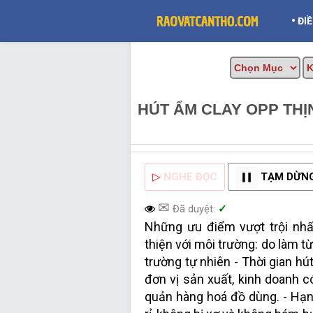
•
ĐI
HÚT ẨM CLAY OPP TH
THƠ INFO
▷
NGHE ĐỌC
TẠM DỪN
✉
Đã duyệt:
✓
Những ưu điểm vượt trội nhấ
thiện với môi trường: do làm t
trường tự nhiên - Thời gian hút
đơn vị sản xuất, kinh doanh c
quản hàng hoá đồ dùng. - Hạn 