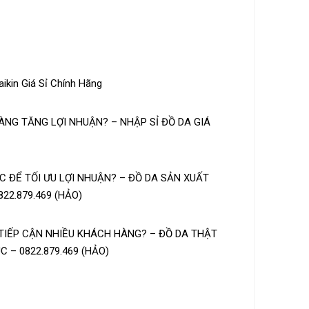
ikin Giá Sỉ Chính Hãng
NG TĂNG LỢI NHUẬN? – NHẬP SỈ ĐỒ DA GIÁ
 ĐỂ TỐI ƯU LỢI NHUẬN? – ĐỒ DA SẢN XUẤT
22.879.469 (HẢO)
TIẾP CẬN NHIỀU KHÁCH HÀNG? – ĐỒ DA THẬT
 – 0822.879.469 (HẢO)