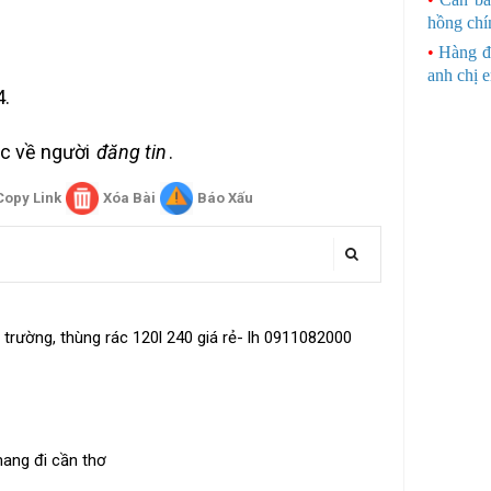
hồng chí
•
Hàng đ
anh chị 
4.
uộc về người
đăng tin
.
Copy Link
Xóa Bài
Báo Xấu
trường, thùng rác 120l 240 giá rẻ- lh 0911082000
mang đi cần thơ