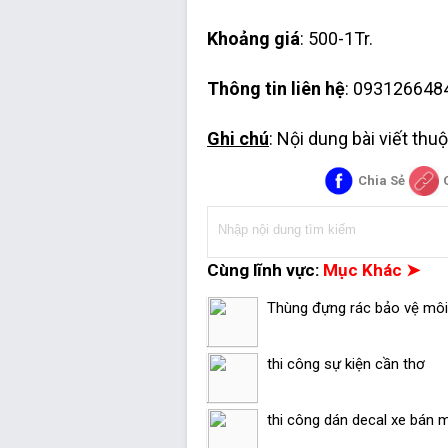
Khoảng giá
: 500-1Tr.
Thông tin liên hệ
: 093126648
Ghi chú
: Nội dung bài viết th
Chia Sẻ
Cùng lĩnh vực:
Mục Khác ➤
Thùng đựng rác bảo vệ môi 
thi công sự kiện cần thơ
thi công dán decal xe bán 