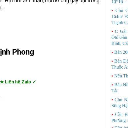
ụi. Hạt hút ẩm nhẵn, trơn không gây bụi trong
10*16 =
..
•
Chủ G
164m² Đ
Thạnh C
•
C Gái
Ôtô Gần
Bình, Cá
ịnh Phong
•
Bán 20
•
Bán Đấ
Thuộc An
•
Nền Th
★ Liên hệ Zalo ✓
•
Bán Nề
Tắc
➤
•
Chủ N
Sông Hậ
•
Cần B
Phường 
•
Cần bá