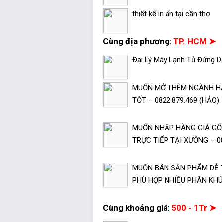
thiết kế in ấn tại cần thơ
Cùng địa phương:
TP. HCM ➤
Đại Lý Máy Lạnh Tủ Đứng Da
MUỐN MỞ THÊM NGÀNH HÀ
TỐT – 0822.879.469 (HẢO)
MUỐN NHẬP HÀNG GIÁ GỐC
TRỰC TIẾP TẠI XƯỞNG – 08
MUỐN BÁN SẢN PHẨM DỄ 
PHÙ HỢP NHIỀU PHÂN KHÚC
Cùng khoảng giá:
500 - 1Tr ➤