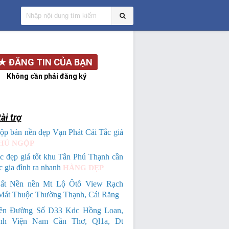
★
ĐĂNG TIN CỦA BẠN
Không cần phải đăng ký
ài trợ
ộp bán nền đẹp Vạn Phát Cái Tắc giá
HỦ NGỘP
c đẹp giá tốt khu Tân Phú Thạnh cần
c gia đình ra nhanh
HÀNG ĐẸP
ất Nền nền Mt Lộ Ôtô View Rạch
Mát Thuộc Thường Thạnh, Cái Răng
ền Đường Số D33 Kdc Hồng Loan,
nh Viện Nam Cần Thơ, Ql1a, Dt