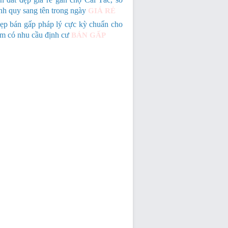
nh quy sang tên trong ngày
GIÁ RẺ
ẹp bán gấp pháp lý cực kỳ chuẩn cho
em có nhu cầu định cư
BÁN GẤP