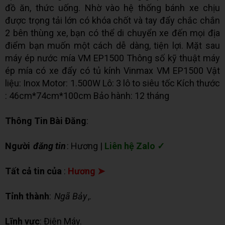
đồ ăn, thức uống. Nhờ vào hệ thống bánh xe chịu
được trọng tải lớn có khóa chốt và tay đẩy chắc chắn
2 bên thùng xe, bạn có thể di chuyển xe đến mọi địa
điểm bạn muốn một cách dễ dàng, tiện lợi. Mặt sau
máy ép nước mía VM EP1500 Thông số kỹ thuật máy
ép mía có xe đẩy có tủ kính Vinmax VM EP1500 Vật
liệu: Inox Motor: 1.500W Lô: 3 lô to siêu tốc Kích thước
: 46cm*74cm*100cm Bảo hành: 12 tháng
Thông Tin Bài Đăng
:
Người
đăng tin
: Hương |
Liên hệ Zalo ✓
Tất cả tin của
:
Hương ➤
Tỉnh thành
:
Ngã Bảy
,.
Lĩnh vực
: Điện Máy.