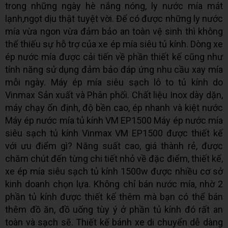
trong những ngày hè nắng nóng, ly nước mía mát
lạnh,ngọt dịu thật tuyệt vời. Để có được những ly nước
mía vừa ngon vừa đảm bảo an toàn vệ sinh thì không
thể thiếu sự hỗ trợ của xe ép mía siêu tủ kính. Dòng xe
ép nước mía được cải tiến về phần thiết kế cũng như
tính năng sử dụng đảm bảo đáp ứng nhu cầu xay mía
mỗi ngày. Máy ép mía siêu sạch lô to tủ kính do
Vinmax Sản xuất và Phân phối. Chất liệu Inox dày dặn,
máy chạy ổn định, độ bền cao, ép nhanh và kiệt nước
Máy ép nước mía tủ kính VM EP1500 Máy ép nước mía
siêu sạch tủ kính Vinmax VM EP1500 được thiết kế
với ưu điểm gì? Năng suất cao, giá thành rẻ, được
chăm chút đến từng chi tiết nhỏ về đặc điểm, thiết kế,
xe ép mía siêu sạch tủ kính 1500w được nhiều cơ sở
kinh doanh chọn lựa. Không chỉ bán nước mía, nhờ 2
phần tủ kính được thiết kế thêm mà bạn có thể bán
thêm đồ ăn, đồ uống tùy ý ở phần tủ kính đó rất an
toàn và sạch sẽ. Thiết kế bánh xe di chuyển dễ dàng