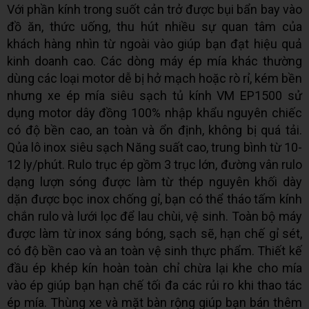
Với phần kính trong suốt cản trở được bụi bẩn bay vào
đồ ăn, thức uống, thu hút nhiều sự quan tâm của
khách hàng nhìn từ ngoài vào giúp bạn đạt hiệu quả
kinh doanh cao. Các dòng máy ép mía khác thường
dùng các loại motor dễ bị hở mạch hoặc rò rỉ, kém bền
nhưng xe ép mía siêu sạch tủ kính VM EP1500 sử
dụng motor dây đồng 100% nhập khẩu nguyên chiếc
có độ bền cao, an toàn và ổn định, không bị quá tải.
Qủa lô inox siêu sạch Năng suất cao, trung bình từ 10-
12 ly/phút. Rulo trục ép gồm 3 trục lớn, đường vân rulo
dạng lượn sóng được làm từ thép nguyên khối dày
dặn được bọc inox chống gỉ, bạn có thể tháo tấm kính
chắn rulo và lưới lọc để lau chùi, vệ sinh. Toàn bộ máy
được làm từ inox sáng bóng, sạch sẽ, hạn chế gỉ sét,
có độ bền cao và an toàn vệ sinh thực phẩm. Thiết kế
đầu ép khép kín hoàn toàn chỉ chừa lại khe cho mía
vào ép giúp bạn hạn chế tối đa các rủi ro khi thao tác
ép mía. Thùng xe và mặt bàn rộng giúp bạn bán thêm