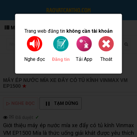
MENU
Trang web đăng tin
không cần tài khoản
Nghe đọc
Tải App
Thoát
Đăng tin
MÁY ÉP NƯỚC MÍA XE ĐẨY CÓ TỦ KÍNH VINMAX VM
EP1500
★
MUA BÁN TẠI CẦN THƠ INFO
▷
NGHE ĐỌC
TẠM DỪNG
✉
Đã duyệt:
✓
Giới thiệu máy ép nước mía xe đẩy có tủ kính Vinmax
VM EP1500 Mía là thức uống giải khát được yêu thích