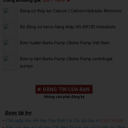
Động cơ thủy lực Calzoni | Calzoni Hydraulic Motorsvc
Bộ động cơ servo hàng nhập HG-KR13D mitsubishi
Bơm tuabin Burks Pump | Burks Pump Việt Nam
Bơm ly tâm Burks Pump | Burks Pump centrifugal
pumps
★
ĐĂNG TIN CỦA BẠN
Không cần phải đăng ký
Được tài trợ
•
Chủ ngộp bán nền đẹp Vạn Phát Cái Tắc giá bao rẻ
CHỦ NGỘP
•
Nền cực đẹp giá tốt khu Tân Phú Thạnh cần xử lý việc gia đình