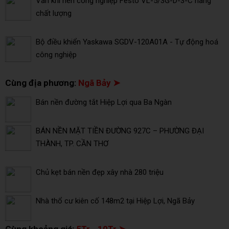
Van khí nén công nghiệp Festo VL-5/3G-D-3-C hàng
chất lượng
Bộ điều khiển Yaskawa SGDV-120A01A - Tự động hoá
công nghiệp
Cùng địa phương:
Ngã Bảy ➤
Bán nền đường tắt Hiệp Lợi qua Ba Ngàn
BÁN NỀN MẶT TIỀN ĐƯỜNG 927C – PHƯỜNG ĐẠI
THÀNH, TP. CẦN THƠ
Chủ kẹt bán nền đẹp xây nhà 280 triệu
Nhà thổ cư kiên cố 148m2 tại Hiệp Lợi, Ngã Bảy
Cùng khoảng giá:
5Tr - 10Tr ➤