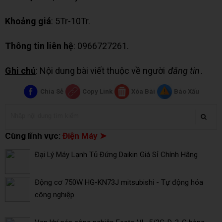
Khoảng giá
: 5Tr-10Tr.
Thông tin liên hệ
: 0966727261.
Ghi chú
: Nội dung bài viết thuộc về người
đăng tin
.
Chia Sẻ
Copy Link
Xóa Bài
Báo Xấu
Cùng lĩnh vực:
Điện Máy ➤
Đại Lý Máy Lạnh Tủ Đứng Daikin Giá Sỉ Chính Hãng
Động cơ 750W HG-KN73J mitsubishi - Tự động hóa
công nghiệp