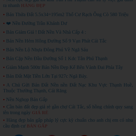
ra nhanh
HÀNG ĐẸP
•
Bán Thửa Đất 5.5x34=195m2 Thổ Cư Rạch Ông Cò 580 Triệu
•
❤️ Nền Đường Trần Khánh Dư
•
Bán Giảm Giá ! Đất Nền Và Nhà Cấp 4 :
•
Bán Nền Hẻm Hông Đường Số 9 Vạn Phát Cái Tắc
•
Bán Nền Lộ Nhựa Đông Phú Về Ngã Sáu
•
Bán Cặp Nền Đầu Đường Số 1 Kdc Tân Phú Thạnh
•
Giảm Mạnh 500tr Bán Nền Đẹp Kế Bên Vành Đai Phía Tây
•
Bán Đất Mặt Tiền Lớn Tại 927c Ngã Bảy.
•
A Chủ Gửi Bán Đất Nền nền Đất Nạc Khu Vực Thạnh Huề,
Thuộc Thường Thạnh, Cái Răng
•
Nền Nghọp Bán Gấp
•
Cần bán đất đẹp giá rẻ gần chợ Cái Tắc, sổ hồng chính quy sang
tên trong ngày
GIÁ RẺ
•
Hàng đẹp bán gấp pháp lý cực kỳ chuẩn cho anh chị em có nhu
cầu định cư
BÁN GẤP