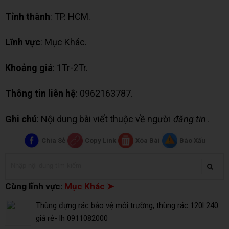
Tỉnh thành
: TP. HCM.
Lĩnh vực
: Mục Khác.
Khoảng giá
: 1Tr-2Tr.
Thông tin liên hệ
: 0962163787.
Ghi chú
: Nội dung bài viết thuộc về người
đăng tin
.
Chia Sẻ
Copy Link
Xóa Bài
Báo Xấu
Cùng lĩnh vực:
Mục Khác ➤
Thùng đựng rác bảo vệ môi trường, thùng rác 120l 240
giá rẻ- lh 0911082000