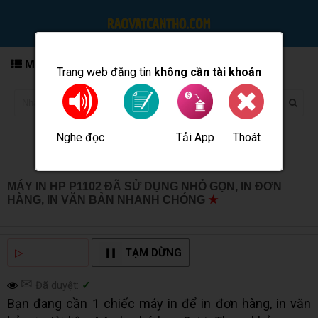
MENU
Trang web đăng tin
không cần tài khoản
Nghe đọc
Tải App
Thoát
Đăng tin
MÁY IN HP P1102 ĐÃ SỬ DỤNG NHỎ GỌN, IN ĐƠN
HÀNG, IN VĂN BẢN NHANH CHÓNG
★
MUA BÁN TẠI
CẦN THƠ INFO
▷
NGHE ĐỌC
TẠM DỪNG
✉
Đã duyệt:
✓
Bạn đang cần 1 chiếc máy in để in đơn hàng, in văn