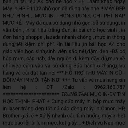
bản ,in tài liệu A4 cho bé học ? ++ Tham khảo ngay
Máy in HP P1102 nhỏ gọn dễ dùng này nhé !! MÁY ĐẸP
NHƯ HÌNH , MỰC IN THÔNG DỤNG, CHI PHÍ NẠP
MỰC RẺ. -Máy đã qua sử dụng nhỏ gọn, dễ sử dụng , in
văn bản , in tài liệu trắng đen, in bài cho học sinh , in
đơn hàng shoppe , lazada nhanh chóng , mực in thông
dụng,tiết kiệm chi phí. -In tài liệu ,in bài học A4 cho
giáo viên học sinh,sinh viên sắc nét,đậm đẹp -Đã có
hộp mực, cáp usb, dây nguồn đi kèm đầy đủ,mua về
chỉ việc cắm vào và sử dụng Bảo hành 6 tháng,giao
hàng và cài đặt tận nơi *** HỖ TRỢ THU MÁY IN CŨ -
ĐỔI MÁY IN MỚI TẬN NƠI +++ Tư vấn và mua hàng xin
liên hệ : ĐT /Zalo : 0962.163.787
======================
TRUNG TÂM
MỰC IN-DV TIN
HỌC THỊNH PHÁT + Cung cấp máy in, hộp mực máy
in laser trắng đen tất cả các dòng máy in Canon, HP,
Brother
giá rẻ
+ Xử lý nhanh các tình huống máy in hết
mực báo lỗi, bị lem mực, kẹt giấy,… + Dịch vụ Nạp mực