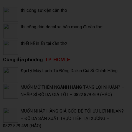
thi công sự kiện cần thơ
thi công dán decal xe bán mang đi cần thơ
thiết kế in ấn tại cần thơ
Cùng địa phương:
TP. HCM ➤
Đại Lý Máy Lạnh Tủ Đứng Daikin Giá Sỉ Chính Hãng
MUỐN MỞ THÊM NGÀNH HÀNG TĂNG LỢI NHUẬN? –
NHẬP SỈ ĐỒ DA GIÁ TỐT – 0822.879.469 (HẢO)
MUỐN NHẬP HÀNG GIÁ GỐC ĐỂ TỐI ƯU LỢI NHUẬN?
– ĐỒ DA SẢN XUẤT TRỰC TIẾP TẠI XƯỞNG –
0822.879.469 (HẢO)