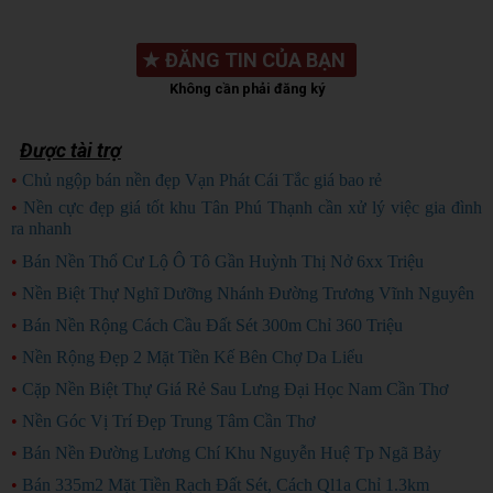
★
ĐĂNG TIN CỦA BẠN
Không cần phải đăng ký
Được tài trợ
•
Chủ ngộp bán nền đẹp Vạn Phát Cái Tắc giá bao rẻ
CHỦ NGỘP
•
Nền cực đẹp giá tốt khu Tân Phú Thạnh cần xử lý việc gia đình
ra nhanh
HÀNG ĐẸP
•
Bán Nền Thổ Cư Lộ Ô Tô Gần Huỳnh Thị Nở 6xx Triệu
•
Nền Biệt Thự Nghĩ Dưỡng Nhánh Đường Trương Vĩnh Nguyên
•
Bán Nền Rộng Cách Cầu Đất Sét 300m Chỉ 360 Triệu
•
Nền Rộng Đẹp 2 Mặt Tiền Kế Bên Chợ Da Liểu
•
Cặp Nền Biệt Thự Giá Rẻ Sau Lưng Đại Học Nam Cần Thơ
•
Nền Góc Vị Trí Đẹp Trung Tâm Cần Thơ
•
Bán Nền Đường Lương Chí Khu Nguyễn Huệ Tp Ngã Bảy
•
Bán 335m2 Mặt Tiền Rạch Đất Sét, Cách Ql1a Chỉ 1.3km