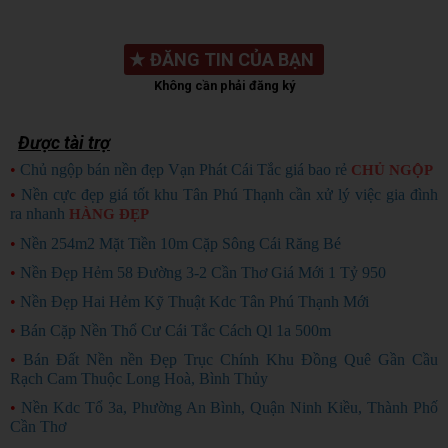
★
ĐĂNG TIN CỦA BẠN
Không cần phải đăng ký
Được tài trợ
•
Chủ ngộp bán nền đẹp Vạn Phát Cái Tắc giá bao rẻ
CHỦ NGỘP
•
Nền cực đẹp giá tốt khu Tân Phú Thạnh cần xử lý việc gia đình
ra nhanh
HÀNG ĐẸP
•
Nền 254m2 Mặt Tiền 10m Cặp Sông Cái Răng Bé
•
Nền Đẹp Hẻm 58 Đường 3-2 Cần Thơ Giá Mới 1 Tỷ 950
•
Nền Đẹp Hai Hẻm Kỹ Thuật Kdc Tân Phú Thạnh Mới
•
Bán Cặp Nền Thổ Cư Cái Tắc Cách Ql 1a 500m
•
Bán Đất Nền nền Đẹp Trục Chính Khu Đồng Quê Gần Cầu
Rạch Cam Thuộc Long Hoà, Bình Thủy
•
Nền Kdc Tổ 3a, Phường An Bình, Quận Ninh Kiều, Thành Phố
Cần Thơ