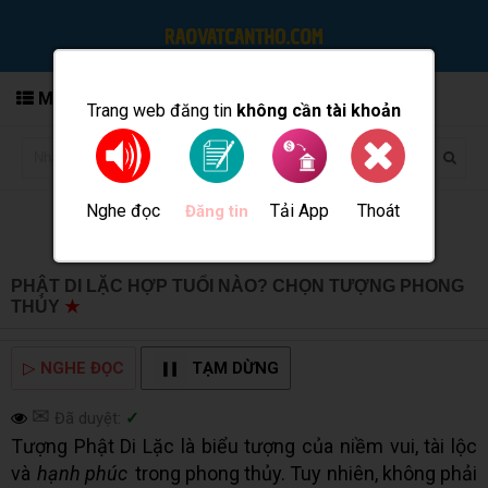
MENU
Trang web đăng tin
không cần tài khoản
Nghe đọc
Tải App
Thoát
Đăng tin
PHẬT DI LẶC HỢP TUỔI NÀO? CHỌN TƯỢNG PHONG
THỦY
★
MUA BÁN TẠI CẦN THƠ INFO
▷
NGHE ĐỌC
TẠM DỪNG
✉
Đã duyệt:
✓
Tượng Phật Di Lặc là biểu tượng của niềm vui, tài lộc
và
hạnh phúc
trong phong thủy. Tuy nhiên, không phải