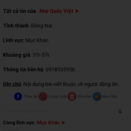
Tất cả tin của
:
Mai Quốc Việt ➤
Tỉnh thành
: Đồng Nai.
Lĩnh vực
: Mục Khác.
Khoảng giá
: 3Tr-5Tr.
Thông tin liên hệ
: 0918535956.
Ghi chú
: Nội dung bài viết thuộc về người
đăng tin
.
Chia Sẻ
Copy Link
Xóa Bài
Báo Xấu
Cùng lĩnh vực:
Mục Khác ➤