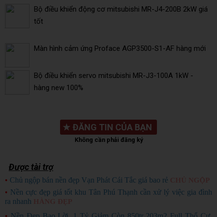
Bộ điều khiển động cơ mitsubishi MR-J4-200B 2kW giá
tốt
Màn hình cảm ứng Proface AGP3500-S1-AF hàng mới
Bộ điều khiển servo mitsubishi MR-J3-100A 1kW -
hàng new 100%
★
ĐĂNG TIN CỦA BẠN
Không cần phải đăng ký
Được tài trợ
•
Chủ ngộp bán nền đẹp Vạn Phát Cái Tắc giá bao rẻ
CHỦ NGỘP
•
Nền cực đẹp giá tốt khu Tân Phú Thạnh cần xử lý việc gia đình
ra nhanh
HÀNG ĐẸP
•
Nền Đẹp Bao Lời, 1 Tỷ Giảm Còn 850tr 203m2 Full Thổ Cư.