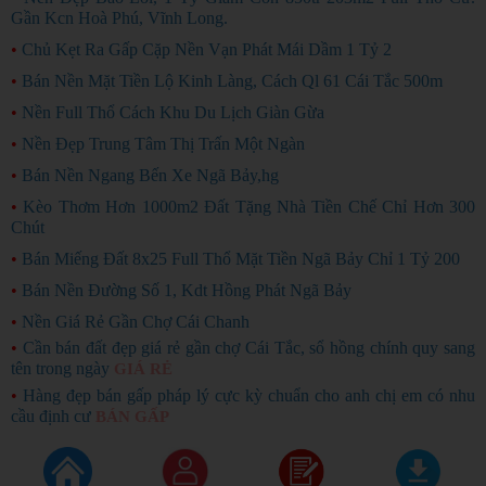
Gần Kcn Hoà Phú, Vĩnh Long.
•
Chủ Kẹt Ra Gấp Cặp Nền Vạn Phát Mái Dầm 1 Tỷ 2
•
Bán Nền Mặt Tiền Lộ Kinh Làng, Cách Ql 61 Cái Tắc 500m
•
Nền Full Thổ Cách Khu Du Lịch Giàn Gừa
•
Nền Đẹp Trung Tâm Thị Trấn Một Ngàn
•
Bán Nền Ngang Bến Xe Ngã Bảy,hg
•
Kèo Thơm Hơn 1000m2 Đất Tặng Nhà Tiền Chế Chỉ Hơn 300
Chút
•
Bán Miếng Đất 8x25 Full Thổ Mặt Tiền Ngã Bảy Chỉ 1 Tỷ 200
•
Bán Nền Đường Số 1, Kdt Hồng Phát Ngã Bảy
•
Nền Giá Rẻ Gần Chợ Cái Chanh
•
Cần bán đất đẹp giá rẻ gần chợ Cái Tắc, sổ hồng chính quy sang
tên trong ngày
GIÁ RẺ
•
Hàng đẹp bán gấp pháp lý cực kỳ chuẩn cho anh chị em có nhu
cầu định cư
BÁN GẤP
Copyright ©
2026
Rao Vặt Miễn Phí