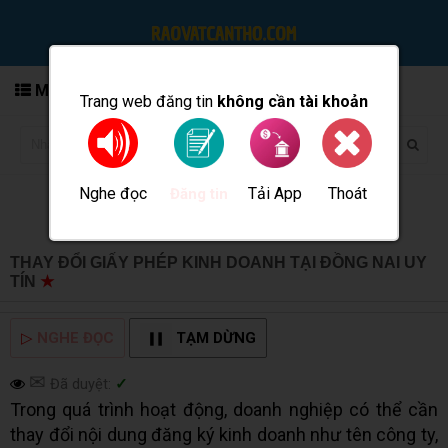
MENU
Trang web đăng tin
không cần tài khoản
Nghe đọc
Tải App
Thoát
Đăng tin
THAY ĐỔI GIẤY PHÉP KINH DOANH TẠI ĐỒNG NAI UY
TÍN
★
MUA BÁN TẠI CẦN THƠ INFO
▷
NGHE ĐỌC
TẠM DỪNG
✉
Đã duyệt:
✓
Trong quá trình hoạt động, doanh nghiệp có thể cần
thay đổi nội dung đăng ký kinh doanh như tên công ty,