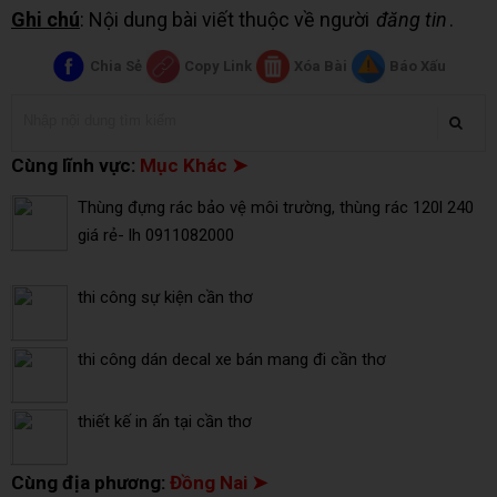
Ghi chú
: Nội dung bài viết thuộc về người
đăng tin
.
Chia Sẻ
Copy Link
Xóa Bài
Báo Xấu
Cùng lĩnh vực:
Mục Khác ➤
Thùng đựng rác bảo vệ môi trường, thùng rác 120l 240
giá rẻ- lh 0911082000
thi công sự kiện cần thơ
thi công dán decal xe bán mang đi cần thơ
thiết kế in ấn tại cần thơ
Cùng địa phương:
Đồng Nai ➤