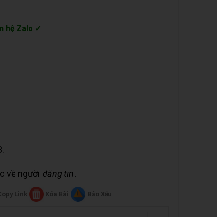
n hệ Zalo ✓
3.
uộc về người
đăng tin
.
Copy Link
Xóa Bài
Báo Xấu