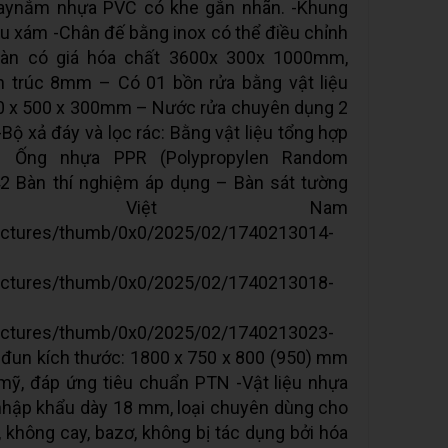
Taynắm nhựa PVC có khe gắn nhãn. -Khung
u xám -Chân đế bằng inox có thể điều chỉnh
bàn có giá hóa chất 3600x 300x 1000mm,
 ​​trúc 8mm – Có 01 bồn rửa bằng vật liệu
00 x 500 x 300mm – Nước rửa chuyên dụng 2
ộ xả đáy và lọc rác: Bằng vật liệu tổng hợp
: Ống nhựa PPR (Polypropylen Random
42 Bàn thí nghiệm áp dụng – Bàn sát tường
ứ: Việt Nam
pictures/thumb/0x0/2025/02/1740213014-
pictures/thumb/0x0/2025/02/1740213018-
pictures/thumb/0x0/2025/02/1740213023-
-đun kích thước: 1800 x 750 x 800 (950) mm
 mỹ, đáp ứng tiêu chuẩn PTN -Vật liệu nhựa
nhập khẩu dày 18 mm, loại chuyên dùng cho
 không cay, bazơ, không bị tác dụng bởi hóa