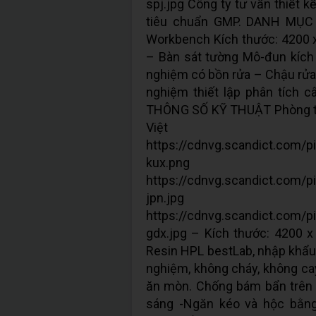
spj.jpg Công ty tư vấn thiết k
tiêu chuẩn GMP. DANH MỤC 
Workbench Kích thước: 4200 x
– Bàn sát tường Mô-đun kích
nghiệm có bồn rửa – Chậu rửa
nghiệm thiết lập phân tích
THÔNG SỐ KỸ THUẬT Phòng t
Việ
https://cdnvg.scandict.com/
kux.png
https://cdnvg.scandict.com/
jpn.jpg
https://cdnvg.scandict.com/
gdx.jpg – Kích thước: 4200 x
Resin HPL bestLab, nhập khẩu
nghiệm, không cháy, không cay
ăn mòn. Chống bám bẩn trên 
sáng -Ngăn kéo và hộc bằ