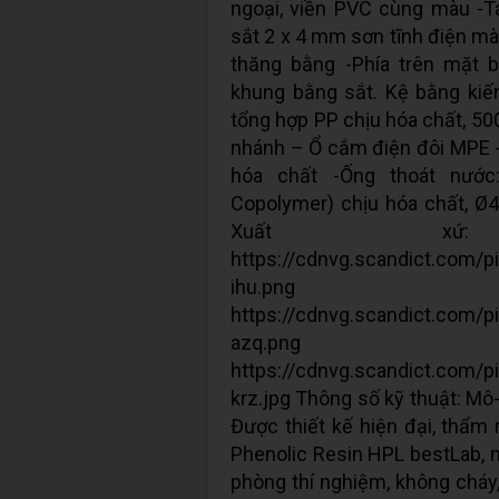
ngoại, viền PVC cùng màu -
sắt 2 x 4 mm sơn tĩnh điện mà
thăng bằng -Phía trên mặt 
khung bằng sắt. Kệ bằng kiến
tổng hợp PP chịu hóa chất, 5
nhánh – Ổ cắm điện đôi MPE -B
hóa chất -Ống thoát nước
Copolymer) chịu hóa chất, Ø
Xuất x
https://cdnvg.scandict.com/
ihu.png
https://cdnvg.scandict.com/
azq.png
https://cdnvg.scandict.com/
krz.jpg Thông số kỹ thuật: Mô
Được thiết kế hiện đại, thẩm
Phenolic Resin HPL bestLab, 
phòng thí nghiệm, không cháy,