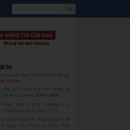
★
ĐĂNG TIN CỦA BẠN
Không cần phải đăng ký
ài trợ
ộp bán nền đẹp Vạn Phát Cái Tắc giá
HỦ NGỘP
c đẹp giá tốt khu Tân Phú Thạnh cần
c gia đình ra nhanh
HÀNG ĐẸP
t Đẹp: 10m X 47m = 600m2 Cln,
c Vàm Xáng 500m, Giá 1,1 Tỷ
Góc Hẻm Nhánh Đ. Hoàng Quốc Việt
Đã Nâng Cấp Thuộc An Bình, Ninh