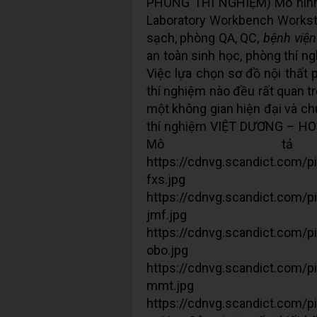
PHÒNG THÍ NGHIỆM) Mô hình:
Laboratory Workbench Workst
sạch, phòng QA, QC,
bệnh viện
an toàn sinh học, phòng thí n
Việc lựa chọn sơ đồ nội thất
thí nghiệm nào đều rất quan t
một không gian hiện đại và ch
thí nghiệm VIỆT DƯƠNG – HOTL
Mô tả
https://cdnvg.scandict.com/
fxs.jpg
https://cdnvg.scandict.com/
jmf.jpg
https://cdnvg.scandict.com/
obo.jpg
https://cdnvg.scandict.com/
mmt.jpg
https://cdnvg.scandict.com/