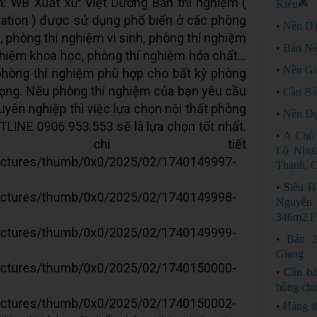
 WB Xuất xứ: Việt Dương Bàn thí nghiệm (
Kiều☘️
ation ) được sử dụng phổ biến ở các phòng
•
Nền D1
, phòng thí nghiệm vi sinh, phòng thí nghiệm
•
Bán Nề
ghiệm khoa học, phòng thí nghiệm hóa chất…
•
Nền Gi
 phòng thí nghiệm phù hợp cho bất kỳ phòng
rọng. Nếu phòng thí nghiệm của bạn yêu cầu
•
Cần Bá
uyên nghiệp thì việc lựa chọn nội thất phòng
•
Nền Đẹ
INE 0906.953.553 sẽ là lựa chọn tốt nhất.
•
A Chủ 
 chi tiết
Lộ Nhựa
pictures/thumb/0x0/2025/02/1740149997-
Thạnh, C
•
Siêu H
pictures/thumb/0x0/2025/02/1740149998-
Nguyễn 
346m2 F
pictures/thumb/0x0/2025/02/1740149999-
•
Bán 2
Giang
pictures/thumb/0x0/2025/02/1740150000-
•
Cần bá
hồng chí
pictures/thumb/0x0/2025/02/1740150002-
•
Hàng đ