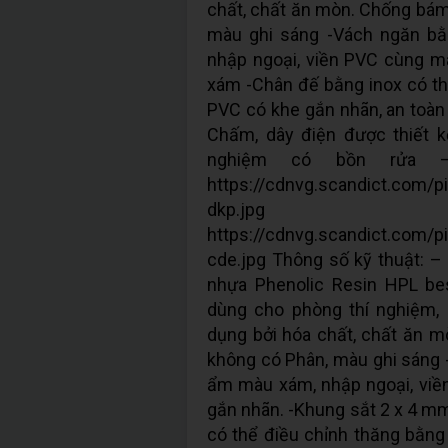
chất, chất ăn mòn. Chống bám
màu ghi sáng -Vách ngăn 
nhập ngoại, viền PVC cùng m
xám -Chân đế bằng inox có t
PVC có khe gắn nhãn, an toàn
Chấm, dây điện được thiết k
nghiệm có bồn rửa 
https://cdnvg.scandict.com/
dkp.jpg
https://cdnvg.scandict.com/
cde.jpg Thông số kỹ thuật: –
nhựa Phenolic Resin HPL be
dùng cho phòng thí nghiệm, 
dụng bởi hóa chất, chất ăn 
không có Phân, màu ghi sán
ẩm màu xám, nhập ngoại, vi
gắn nhãn. -Khung sắt 2 x 4 m
có thể điều chỉnh thăng bằng