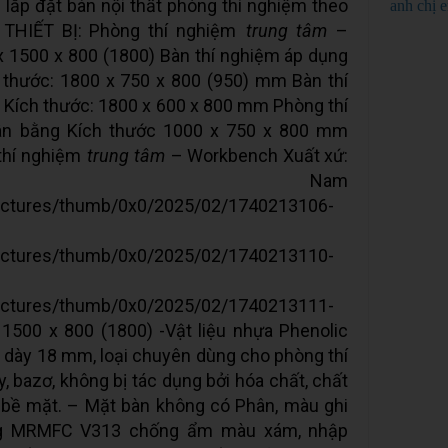
ế lắp đặt bàn nội thất phòng thí nghiệm theo
anh chị 
THIẾT BỊ: Phòng thí nghiệm
trung tâm
–
 1500 x 800 (1800) Bàn thí nghiệm áp dụng
 thước: 1800 x 750 x 800 (950) mm Bàn thí
 Kích thước: 1800 x 600 x 800 mm Phòng thí
 cân bằng Kích thước 1000 x 750 x 800 mm
hí nghiệm
trung tâm
– Workbench Xuất xứ:
t Nam
pictures/thumb/0x0/2025/02/1740213106-
pictures/thumb/0x0/2025/02/1740213110-
pictures/thumb/0x0/2025/02/1740213111-
 1500 x 800 (1800) -Vật liệu nhựa Phenolic
 dày 18 mm, loại chuyên dùng cho phòng thí
, bazơ, không bị tác dụng bởi hóa chất, chất
bề mặt. – Mặt bàn không có Phân, màu ghi
ng MRMFC V313 chống ẩm màu xám, nhập