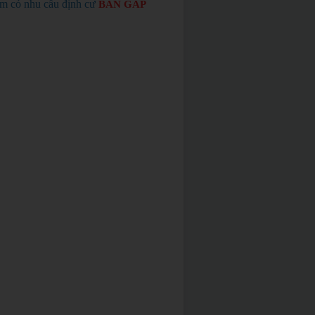
em có nhu cầu định cư
BÁN GẤP