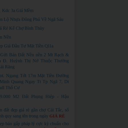
 Kdc 3a Giá Mềm
n Lộ Nhựa Đông Phú Về Ngã Sáu
á Rẻ Kế Chợ Bình Thủy
n Nền
p Giá Đầu Tư Mặt Tiền Ql1a
Gửi Bán Đất Nền nền 2 Mt Rạch &
 Đ. Huỳnh Thị Nở Thuộc Thường
ái Răng
ot. Ngang Tới 17m Mặt Tiền Đường
Minh Quang Ngay Tt Tp Ngã 7, Dt
ull Thổ Cư
9.000 M2 Đất Phụng Hiệp - Hậu
n đất đẹp giá rẻ gần chợ Cái Tắc, sổ
nh quy sang tên trong ngày
GIÁ RẺ
ẹp bán gấp pháp lý cực kỳ chuẩn cho