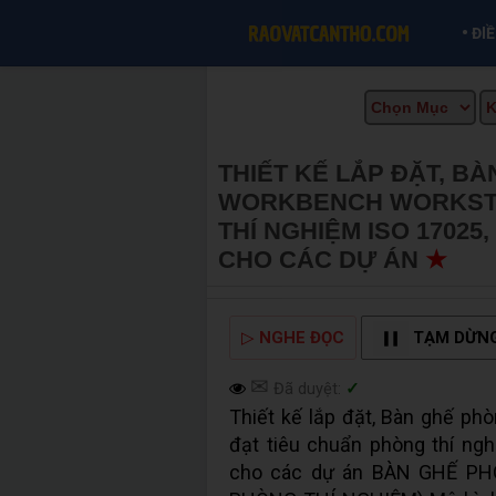
•
ĐI
THIẾT KẾ LẮP ĐẶT, B
WORKBENCH WORKSTA
THÍ NGHIỆM ISO 1702
CHO CÁC DỰ ÁN
★
MU
▷
NGHE ĐỌC
TẠM DỪN
✉
Đã duyệt:
✓
Thiết kế lắp đặt, Bàn ghế ph
đạt tiêu chuẩn phòng thí ng
cho các dự án BÀN GHẾ P