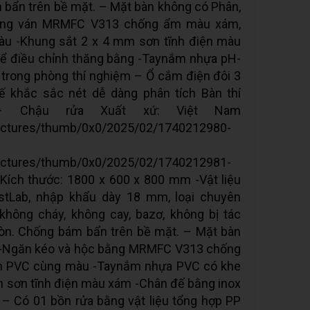
 bẩn trên bề mặt. – Mặt bàn không có Phân,
bằng ván MRMFC V313 chống ẩm màu xám,
àu -Khung sắt 2 x 4 mm sơn tĩnh điện màu
hể điều chỉnh thăng bằng -Taynắm nhựa pH-
 trong phòng thí nghiệm – Ổ cắm điện đôi 3
ế khắc sắc nét dễ dàng phân tích Bàn thí
– Chậu rửa Xuất xứ: Việt Nam
pictures/thumb/0x0/2025/02/1740212980-
pictures/thumb/0x0/2025/02/1740212981-
 Kích thước: 1800 x 600 x 800 mm -Vật liệu
stLab, nhập khẩu dày 18 mm, loại chuyên
không cháy, không cay, bazơ, không bị tác
mòn. Chống bám bẩn trên bề mặt. – Mặt bàn
g -Ngăn kéo và hộc bằng MRMFC V313 chống
ền PVC cùng màu -Taynắm nhựa PVC có khe
m sơn tĩnh điện màu xám -Chân đế bằng inox
 – Có 01 bồn rửa bằng vật liệu tổng hợp PP