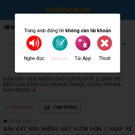
MENU
Trang web đăng tin
không cần tài khoản
Nghe đọc
Tải App
Thoát
Đăng tin
BÁN ĐẤT NỀN MIẾNG ĐẤT VƯỜN HƠN 1.100M² RẺ
BÈO GẦN CHỢ CÁI CHANH THUỘC CHÂU THÀNH,
HẬU GIANG
★
MUA BÁN TẠI CẦN THƠ INFO
▷
NGHE ĐỌC
TẠM DỪNG
✉
Đã duyệt:
✓
BÁN ĐẤT
NỀN MIẾNG ĐẤT VƯỜN HƠN 1.100M² RẺ