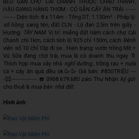
BÈO
GẦN CHỢ
CÁI CHANH
THUỘC
CHÂU THÀNH
,
HẬU GIANG HÀNG THƠM - CÓ SẴN CÂY ĂN TRÁI ------
----- - Diện tích: 8 x 114m - Tổng DT: 1.130m² - Pháp lý:
sổ hồng
sang tên, đất CLN - Lộ đan 2,5m trên giấy -
Hướng:
TÂY NAM
Vị trí: miếng đất nằm cách chợ
Cái
Chanh
chỉ 1km, cách tỉnh lộ 925 chỉ 150m, cách
Bệnh
viện
số 10 chỉ 10p đi xe . Hiện trạng: vườn trồng Mít +
Vú Sữa đang chờ trái, mua là có doanh thu ngay 🔖
Thích hợp mua xây nhà
nghĩ dưỡng
, trồng rau + nuôi
cá + cây ăn quả đều ok🥳🥳 Giá bán: #850TRIỆU ---
-$$-------------- ☎️ 0968.679.680 zalo Thư Nhận
ký gửi
cho thuê &
mua bán
nhà đất
.
Hình ảnh
: