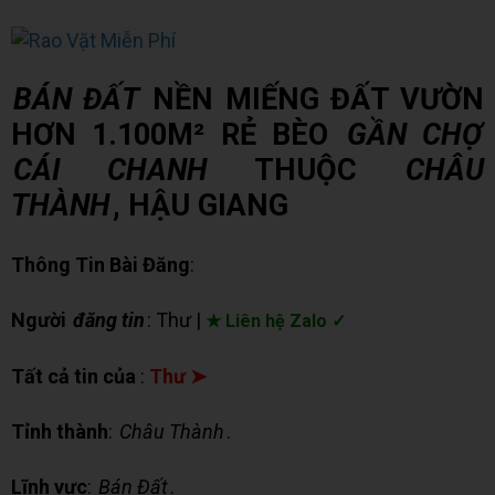
BÁN ĐẤT
NỀN MIẾNG ĐẤT VƯỜN
HƠN 1.100M² RẺ BÈO
GẦN CHỢ
CÁI CHANH
THUỘC
CHÂU
THÀNH
, HẬU GIANG
Thông Tin Bài Đăng
:
Người
đăng tin
: Thư |
★ Liên hệ Zalo ✓
Tất cả tin của
:
Thư ➤
Tỉnh thành
:
Châu Thành
.
Lĩnh vực
:
Bán Đất
.