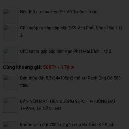
Nền thổ cư sau lưng ĐH Võ Trường Toán
Chủ ngộp ra gấp cặp nền ĐS9 Vạn Phát Sông Hậu 1 tỷ
2
Chủ kẹt ra gấp cặp nền Vạn Phát Mái Dầm 1 tỷ 2
Cùng khoảng giá:
500Tr - 1Tỷ ➤
Bán thửa đất 5.5x34=195m2 thổ cư Rạch Ông Cò 580
triệu
BÁN NỀN MẶT TIỀN ĐƯỜNG 927C – PHƯỜNG ĐẠI
THÀNH, TP. CẦN THƠ
Khuôn viên đất 2000m2 gần chợ Ba Trinh Kế Sách