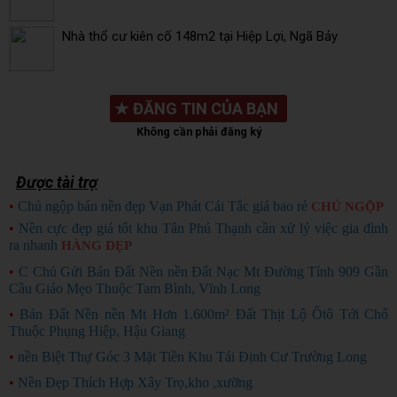
Nhà thổ cư kiên cố 148m2 tại Hiệp Lợi, Ngã Bảy
★
ĐĂNG TIN CỦA BẠN
Không cần phải đăng ký
Được tài trợ
•
Chủ ngộp bán nền đẹp Vạn Phát Cái Tắc giá bao rẻ
CHỦ NGỘP
•
Nền cực đẹp giá tốt khu Tân Phú Thạnh cần xử lý việc gia đình
ra nhanh
HÀNG ĐẸP
•
C Chủ Gửi Bán Đất Nền nền Đất Nạc Mt Đường Tỉnh 909 Gần
Cầu Giáo Mẹo Thuộc Tam Bình, Vĩnh Long
•
Bán Đất Nền nền Mt Hơn 1.600m² Đất Thịt Lộ Ôtô Tới Chổ
Thuộc Phụng Hiệp, Hậu Giang
•
nền Biệt Thự Góc 3 Mặt Tiền Khu Tái Định Cư Trường Long
•
Nền Đẹp Thích Hợp Xây Trọ,kho ,xưỡng