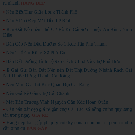
ra nhanh
HÀNG ĐẸP
•
Nền Biệt Thự Giữa Lòng Thành Phố
•
Nần Vị Trí Đẹp Mặt Tiền Lê Bình
•
Bán Đất Nền nền Thổ Cư Bờ Kè Cái Sơn Thuộc An Bình, Ninh
Kiều
•
Bán Cặp Nền Đầu Đường Số 1 Kdc Tân Phú Thạnh
•
Nền Thổ Cư Rộng Xã Phú Tân
•
Bán Đất Đường Tỉnh Lộ 925 Cách Ubnd Và Chợ Phú Hữu
•
E Gái Gửi Bán Đất Nền nền Đất Thịt Đường Nhánh Rạch Cái
Nai Thuộc Hưng Thạnh, Cái Răng
•
Nền Mini Giá Tốt Kdc Quân Đội Cái Răng
•
Nền Giá Rẻ Gần Chợ Cái Chanh
•
Mặt Tiền Trương Vĩnh Nguyên Gần Kdc Hoàn Quân
•
Cần bán đất đẹp giá rẻ gần chợ Cái Tắc, sổ hồng chính quy sang
tên trong ngày
GIÁ RẺ
•
Hàng đẹp bán gấp pháp lý cực kỳ chuẩn cho anh chị em có nhu
cầu định cư
BÁN GẤP