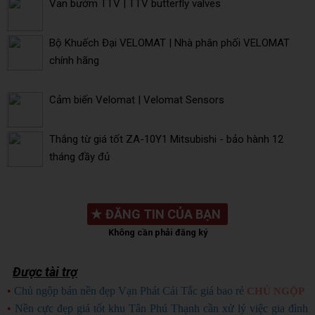
Van bướm TTV | TTV butterfly valves
Bộ Khuếch Đại VELOMAT | Nhà phân phối VELOMAT
chính hãng
Cảm biến Velomat | Velomat Sensors
Thắng từ giá tốt ZA-10Y1 Mitsubishi - bảo hành 12
tháng đầy đủ
★
ĐĂNG TIN CỦA BẠN
Không cần phải đăng ký
Được tài trợ
•
Chủ ngộp bán nền đẹp Vạn Phát Cái Tắc giá bao rẻ
CHỦ NGỘP
•
Nền cực đẹp giá tốt khu Tân Phú Thạnh cần xử lý việc gia đình