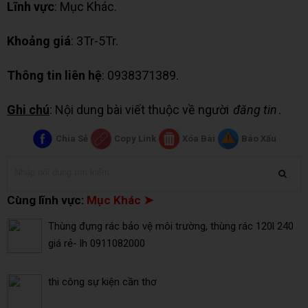
Lĩnh vực
: Mục Khác.
Khoảng giá
: 3Tr-5Tr.
Thông tin liên hệ
: 0938371389.
Ghi chú
: Nội dung bài viết thuộc về người
đăng tin
.
Chia Sẻ
Copy Link
Xóa Bài
Báo Xấu
Cùng lĩnh vực:
Mục Khác ➤
Thùng đựng rác bảo vệ môi trường, thùng rác 120l 240
giá rẻ- lh 0911082000
thi công sự kiện cần thơ