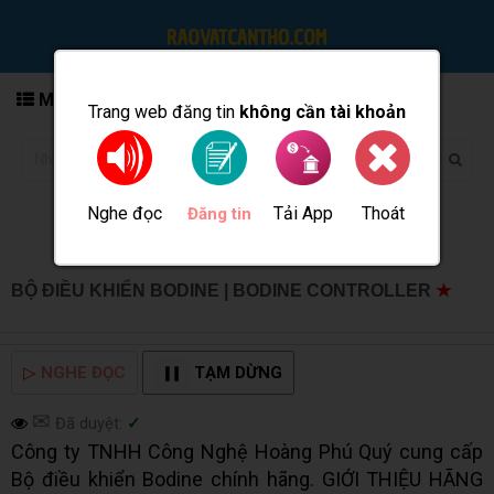
MENU
Trang web đăng tin
không cần tài khoản
Nghe đọc
Tải App
Thoát
Đăng tin
BỘ ĐIỀU KHIỂN BODINE | BODINE CONTROLLER
★
MUA BÁN TẠI CẦN THƠ INFO
▷
NGHE ĐỌC
TẠM DỪNG
✉
Đã duyệt:
✓
Công ty TNHH Công Nghệ Hoàng Phú Quý cung cấp
Bộ điều khiển Bodine chính hãng. GIỚI THIỆU HÃNG