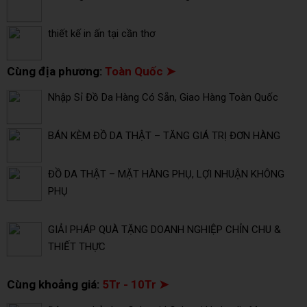
thiết kế in ấn tại cần thơ
Cùng địa phương:
Toàn Quốc ➤
Nhập Sỉ Đồ Da Hàng Có Sẵn, Giao Hàng Toàn Quốc
BÁN KÈM ĐỒ DA THẬT – TĂNG GIÁ TRỊ ĐƠN HÀNG
ĐỒ DA THẬT – MẶT HÀNG PHỤ, LỢI NHUẬN KHÔNG
PHỤ
GIẢI PHÁP QUÀ TẶNG DOANH NGHIỆP CHỈN CHU &
THIẾT THỰC
Cùng khoảng giá:
5Tr - 10Tr ➤