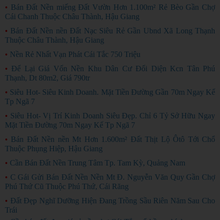
•
Bán Đất Nền miếng Đất Vườn Hơn 1.100m² Rẻ Bèo Gần Chợ
Cái Chanh Thuộc Châu Thành, Hậu Giang
•
Bán Đất Nền nền Đất Nạc Siêu Rẻ Gần Ubnd Xã Long Thạnh
Thuộc Châu Thành, Hậu Giang
•
Nền Rẻ Nhất Vạn Phát Cái Tắc 750 Triệu
•
Để Lại Giá Vốn Nền Khu Dân Cư Đối Diện Kcn Tân Phú
Thạnh, Dt 80m2, Giá 790tr
•
Siêu Hot- Siêu Kinh Doanh. Mặt Tiền Đường Gần 70m Ngay Kế
Tp Ngã 7
•
Siêu Hot- Vị Trí Kinh Doanh Siêu Đẹp. Chỉ 6 Tỷ Sở Hữu Ngay
Mặt Tiền Đường 70m Ngay Kế Tp Ngã 7
•
Bán Đất Nền nền Mt Hơn 1.600m² Đất Thịt Lộ Ôtô Tới Chổ
Thuộc Phụng Hiệp, Hậu Giang
•
Cần Bán Đất Nền Trung Tâm Tp. Tam Kỳ, Quảng Nam
•
C Gái Gửi Bán Đất Nền Nền Mt Đ. Nguyễn Văn Quy Gần Chợ
Phú Thứ Cũ Thuộc Phú Thứ, Cái Răng
•
Đất Đẹp Nghĩ Dưỡng Hiện Đang Trồng Sầu Riên Năm Sau Cho
Trái