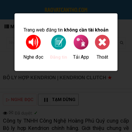
MENU
Trang web đăng tin
không cần tài khoản
Nghe đọc
Tải App
Thoát
Đăng tin
BỘ LY HỢP KENDRION | KENDRION CLUTCH
★
MUA
BÁN TẠI CẦN THƠ INFO
▷
NGHE ĐỌC
TẠM DỪNG
✉
Đã duyệt:
✓
Công ty TNHH Công Nghệ Hoàng Phú Quý cung cấp
Bộ ly hợp Kendrion chính hãng. Giới thiệu chung về