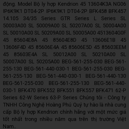
động. Model Bộ ly hợp Kendrion 45 13604K3A NG06
IP6K9K1 DT04-2P IP6K9K1 DT04-2P BFK458 BFK457
14.105 34/35 Series GTR Series L Series SL
50003A00 SL 50009A00 SL 50207A00 SL 50004A00
SL 50010A00 SL 50209A00 SL 50005A00 4513604G0F
45 85604E8A 45 85604E8D 45 13606E1B 45
13606F4D 45 85606E4A 45 85606E5D 45 85603EEM
45 85603E4A SL 50012A00 SL 50210A00 SL
50007A00 SL 50205A00 BEG-561-255-030 BEG-561-
255-130 BEG-561-440-030-1 BEG-561-255-030 BEG-
561-255-130 BEG-561-440-030-1 BEG-561-440-130
BEG-561-255-030 BEG-561-255-130 BEG-561-440-
030-1 BFK470 BFK552 BFK551 BFK557 BFK471 62-P
Series 62-W Series 63-P Series Chúng tôi - Công ty
TNHH Công Nghệ Hoàng Phú Quý tự hào là nhà cung
cấp Bộ ly hợp Kendrion chính hãng với một mức giá
tốt nhất trong nhiều năm qua trên thị trường Việt
Nam..