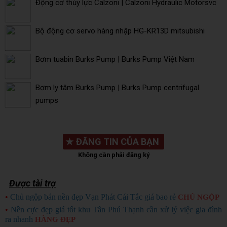
Động cơ thủy lực Calzoni | Calzoni Hydraulic Motorsvc
Bộ động cơ servo hàng nhập HG-KR13D mitsubishi
Bơm tuabin Burks Pump | Burks Pump Việt Nam
Bơm ly tâm Burks Pump | Burks Pump centrifugal
pumps
★
ĐĂNG TIN CỦA BẠN
Không cần phải đăng ký
Được tài trợ
•
Chủ ngộp bán nền đẹp Vạn Phát Cái Tắc giá bao rẻ
CHỦ NGỘP
•
Nền cực đẹp giá tốt khu Tân Phú Thạnh cần xử lý việc gia đình
ra nhanh
HÀNG ĐẸP