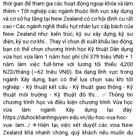
thời gian để tham gia các hoạt động ngoại khóa và làm
thêm • Tốt nghiệp các ngành thuộc lĩnh vực xây dựng
và cơ sở hạ tầng tại New Zealand có cơ hội định cư rất
cao • Các ngành nghề thiếu hụt nhân lực cấp bách của
New Zealand như: kiến trúc, kỹ sư xây dựng, kỹ sư
điện, kỹ sư cơ khí... Thay vì chọn đi xuất khẩu lao động,
bạn có thể chọn chương trình học Kỹ thuật Dân dụng
vừa học vừa làm 1 năm học phí chỉ 379 triệu VNĐ + 1
năm làm việc full-time với lương tối thiểu 4,200
NZD/tháng (~62 triệu VNĐ). Đa dạng lĩnh vực trong
ngành Xây dựng, bạn có thể lựa chọn sau khi tốt
nghiệp: - Kỹ thuật kết cấu - Kỹ thuật giao thông - Kỹ
thuật môi trường - Kỹ thuật đô thị.... ✅Thông tin
chương trình học và điều kiện chương trình Vừa học
vừa làm ngành Xây dựng tại đây:
https://duhockhanhnguyen.edu.vn/du-hoc-vua-hoc-
vua- lam.../ ✈Hiện tại, việc xét duyệt các visa New
Zealand khá nhanh chóng, quý khách nếu muốn du