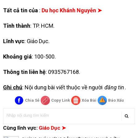
Tất cả tin của
:
Du học Khánh Nguyễn ➤
Tỉnh thành
: TP. HCM.
Lĩnh vực
: Giáo Dục.
Khoảng giá
: 100-500.
Thông tin liên hệ
: 0935767168.
Ghi chú
: Nội dung bài viết thuộc về người
đăng tin
.
Chia Sẻ
Copy Link
Xóa Bài
Báo Xấu
Cùng lĩnh vực:
Giáo Dục ➤