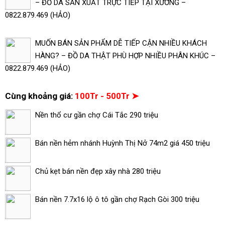
– ĐỒ DA SẢN XUẤT TRỰC TIẾP TẠI XƯỞNG –
0822.879.469 (HẢO)
MUỐN BÁN SẢN PHẨM DỄ TIẾP CẬN NHIỀU KHÁCH
HÀNG? – ĐỒ DA THẬT PHÙ HỢP NHIỀU PHÂN KHÚC –
0822.879.469 (HẢO)
Cùng khoảng giá:
100Tr - 500Tr ➤
Nền thổ cư gần chợ Cái Tắc 290 triệu
Bán nền hẻm nhánh Huỳnh Thị Nở 74m2 giá 450 triệu
Chủ kẹt bán nền đẹp xây nhà 280 triệu
Bán nền 7.7x16 lộ ô tô gần chợ Rạch Gòi 300 triệu