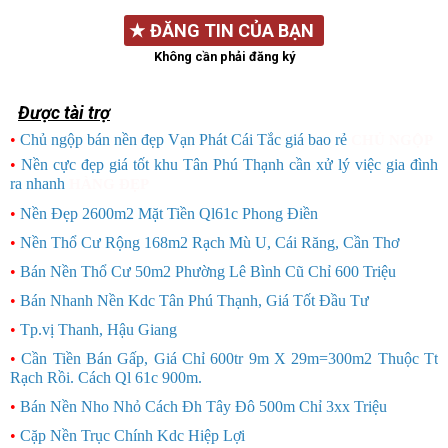
★
ĐĂNG TIN CỦA BẠN
Không cần phải đăng ký
Được tài trợ
•
Chủ ngộp bán nền đẹp Vạn Phát Cái Tắc giá bao rẻ
CHỦ NGỘP
•
Nền cực đẹp giá tốt khu Tân Phú Thạnh cần xử lý việc gia đình
ra nhanh
HÀNG ĐẸP
•
Nền Đẹp 2600m2 Mặt Tiền Ql61c Phong Điền
•
Nền Thổ Cư Rộng 168m2 Rạch Mù U, Cái Răng, Cần Thơ
•
Bán Nền Thổ Cư 50m2 Phường Lê Bình Cũ Chỉ 600 Triệu
•
Bán Nhanh Nền Kdc Tân Phú Thạnh, Giá Tốt Đầu Tư
•
Tp.vị Thanh, Hậu Giang
•
Cần Tiền Bán Gấp, Giá Chỉ 600tr 9m X 29m=300m2 Thuộc Tt
Rạch Rồi. Cách Ql 61c 900m.
•
Bán Nền Nho Nhỏ Cách Đh Tây Đô 500m Chỉ 3xx Triệu
•
Cặp Nền Trục Chính Kdc Hiệp Lợi