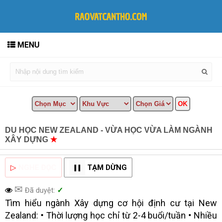
MENU
DU HỌC NEW ZEALAND - VỪA HỌC VỪA LÀM NGÀNH
XÂY DỰNG
★
MUA BÁN TẠI CẦN THƠ INFO
▷
NGHE ĐỌC
TẠM DỪNG
✉
Đã duyệt:
✓
‍Tìm hiểu ngành Xây dựng cơ hội định cư tại New
Zealand: • Thời lượng học chỉ từ 2-4 buổi/tuần • Nhiều