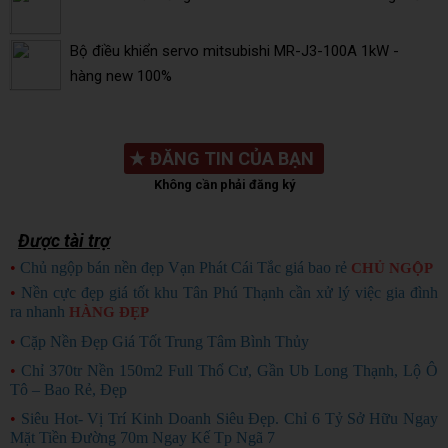
Bộ điều khiển servo mitsubishi MR-J3-100A 1kW -
hàng new 100%
★
ĐĂNG TIN CỦA BẠN
Không cần phải đăng ký
Được tài trợ
•
Chủ ngộp bán nền đẹp Vạn Phát Cái Tắc giá bao rẻ
CHỦ NGỘP
•
Nền cực đẹp giá tốt khu Tân Phú Thạnh cần xử lý việc gia đình
ra nhanh
HÀNG ĐẸP
•
Cặp Nền Đẹp Giá Tốt Trung Tâm Bình Thủy
•
Chỉ 370tr Nền 150m2 Full Thổ Cư, Gần Ub Long Thạnh, Lộ Ô
Tô – Bao Rẻ, Đẹp
•
Siêu Hot- Vị Trí Kinh Doanh Siêu Đẹp. Chỉ 6 Tỷ Sở Hữu Ngay
Mặt Tiền Đường 70m Ngay Kế Tp Ngã 7