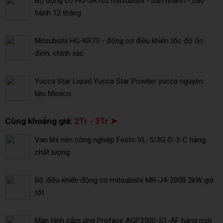
Bộ động cơ HG-SR102 mitsubishi - bán nhanh - bảo
hành 12 tháng
Mitsubishi HG-KR73 - động cơ điều khiển tốc độ ổn
định, chính xác
Yucca Star Liquid Yucca Star Powder yucca nguyên
liệu Mexico
Cùng khoảng giá:
2Tr - 3Tr ➤
Van khí nén công nghiệp Festo VL-5/3G-D-3-C hàng
chất lượng
Bộ điều khiển động cơ mitsubishi MR-J4-200B 2kW giá
tốt
Màn hình cảm ứng Proface AGP3500-S1-AF hàng mới