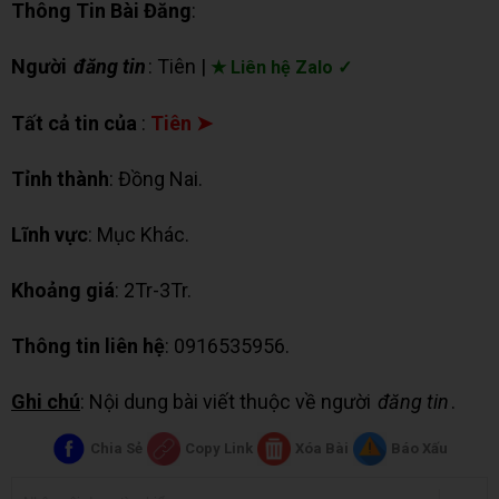
Thông Tin Bài Đăng
:
Người
đăng tin
: Tiên |
★ Liên hệ Zalo ✓
Tất cả tin của
:
Tiên ➤
Tỉnh thành
: Đồng Nai.
Lĩnh vực
: Mục Khác.
Khoảng giá
: 2Tr-3Tr.
Thông tin liên hệ
: 0916535956.
Ghi chú
: Nội dung bài viết thuộc về người
đăng tin
.
Chia Sẻ
Copy Link
Xóa Bài
Báo Xấu