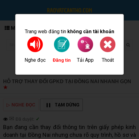
MENU
Trang web đăng tin
không cần tài khoản
Nghe đọc
Tải App
Thoát
Đăng tin
HỖ TRỢ THAY ĐỔI GPKD TẠI ĐỒNG NAI NHANH GỌN
★
MUA BÁN TẠI CẦN THƠ INFO
▷
NGHE ĐỌC
TẠM DỪNG
✉
Đã duyệt:
✓
Bạn đang cần thay đổi thông tin trên giấy phép kinh
doanh tại Đồng Nai nhưng chưa rõ quy trình, hồ sơ và