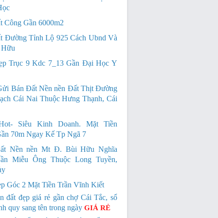
Học
t Công Gần 6000m2
t Đường Tỉnh Lộ 925 Cách Ubnd Và
 Hữu
p Trục 9 Kdc 7_13 Gần Đại Học Y
Gửi Bán Đất Nền nền Đất Thịt Đường
ạch Cái Nai Thuộc Hưng Thạnh, Cái
Hot- Siêu Kinh Doanh. Mặt Tiền
ần 70m Ngay Kế Tp Ngã 7
ất Nền nền Mt Đ. Bùi Hữu Nghĩa
ần Miễu Ông Thuộc Long Tuyền,
ủy
p Góc 2 Mặt Tiền Trần Vĩnh Kiết
n đất đẹp giá rẻ gần chợ Cái Tắc, sổ
nh quy sang tên trong ngày
GIÁ RẺ