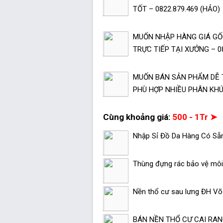
TỐT – 0822.879.469 (HẢO)
MUỐN NHẬP HÀNG GIÁ GỐC
TRỰC TIẾP TẠI XƯỞNG – 08
MUỐN BÁN SẢN PHẨM DỄ 
PHÙ HỢP NHIỀU PHÂN KHÚC
Cùng khoảng giá:
500 - 1Tr ➤
Nhập Sỉ Đồ Da Hàng Có Sẵ
Thùng đựng rác bảo vệ môi 
Nền thổ cư sau lưng ĐH V
BÁN NỀN THỔ CƯ CAI RANG