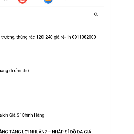
trường, thùng rác 120l 240 giá rẻ- lh 0911082000
mang đi cần thơ
ikin Giá Sỉ Chính Hãng
NG TĂNG LỢI NHUẬN? – NHẬP SỈ ĐỒ DA GIÁ