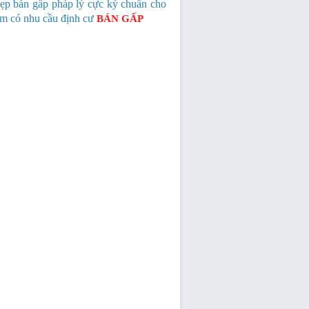
ẹp bán gấp pháp lý cực kỳ chuẩn cho
em có nhu cầu định cư
BÁN GẤP