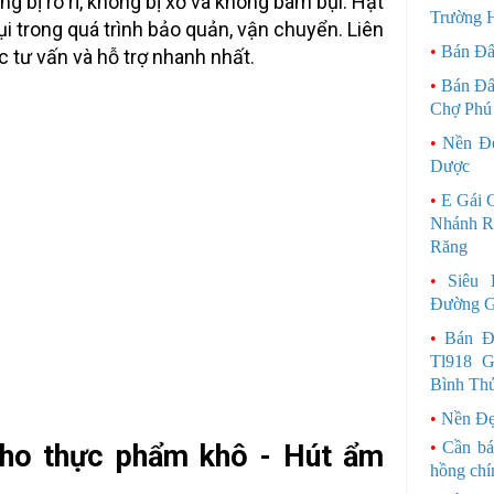
ông bị rò rỉ, không bị xơ và không bám bụi. Hạt
Trường 
i trong quá trình bảo quản, vận chuyển. Liên
•
Bán Đấ
 tư vấn và hỗ trợ nhanh nhất.
•
Bán Đấ
Chợ Phú
•
Nền Đẹ
Dược
•
E Gái 
Nhánh R
Răng
•
Siêu 
Đường G
•
Bán Đ
Tl918 G
Bình Th
•
Nền Đẹ
•
Cần bá
ho thực phẩm khô - Hút ẩm
hồng chí