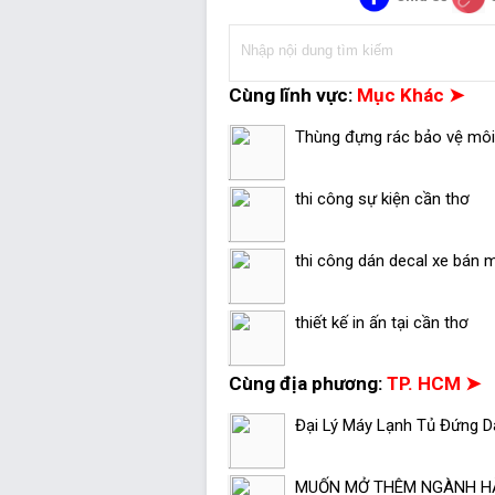
Cùng lĩnh vực:
Mục Khác ➤
Thùng đựng rác bảo vệ môi 
thi công sự kiện cần thơ
thi công dán decal xe bán 
thiết kế in ấn tại cần thơ
Cùng địa phương:
TP. HCM ➤
Đại Lý Máy Lạnh Tủ Đứng Da
MUỐN MỞ THÊM NGÀNH HÀ