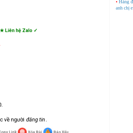
•
Hàng đ
anh chị 
★ Liên hệ Zalo ✓
➤
0.
uộc về người
đăng tin
.
Copy Link
Xóa Bài
Báo Xấu