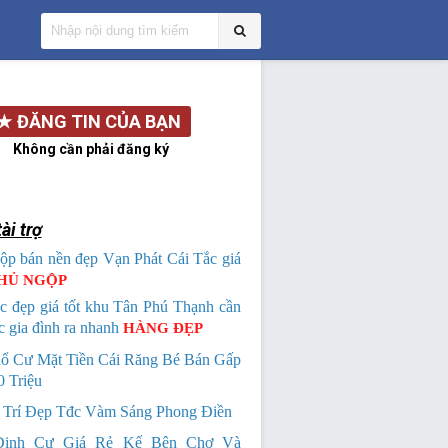
★
ĐĂNG TIN CỦA BẠN
Không cần phải đăng ký
ài trợ
ộp bán nền đẹp Vạn Phát Cái Tắc giá
HỦ NGỘP
c đẹp giá tốt khu Tân Phú Thạnh cần
c gia đình ra nhanh
HÀNG ĐẸP
ổ Cư Mặt Tiền Cái Răng Bé Bán Gấp
 Triệu
 Trí Đẹp Tđc Vàm Sáng Phong Điền
Định Cư Giá Rẻ Kế Bên Chợ Và