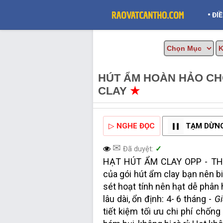
•
ĐI
HÚT ẨM HOÀN HẢO CH
CLAY
★
MUA BÁN TẠI 
▷
NGHE ĐỌC
TẠM DỪN
✉
Đã duyệt:
✓
HẠT HÚT ẨM CLAY OPP - THỊ
của gói hút ẩm clay bạn nên bi
sét hoạt tính nên hạt dễ phân 
lâu dài, ổn định: 4- 6 tháng -
Gi
tiết kiệm tối ưu chi phí chốn