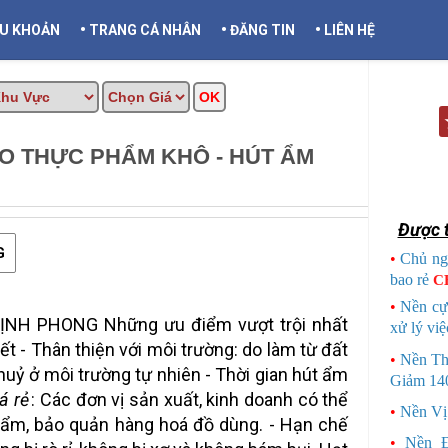
•
•
•
ỀU KHOẢN
TRANG CÁ NHÂN
ĐĂNG TIN
LIÊN HỆ
O THỰC PHẨM KHÔ - HÚT ẨM
CẦN THƠ INFO
Được t
G
•
Chủ ng
bao rẻ
C
•
Nền cự
NH PHONG Những ưu điểm vượt trội nhất
xử lý việ
ết - Thân thiện với môi trường: do làm từ đất
•
Nền Th
huỷ ở môi trường tự nhiên - Thời gian hút ẩm
Giảm 140
á rẻ
: Các đơn vị sản xuất, kinh doanh có thể
•
Nền Vị
g ẩm, bảo quản hàng hoá đồ dùng. - Hạn chế
•
Nền 