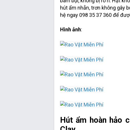
bám bụi, không bị rò rỉ: Hạt kh
hút ẩm nhẵn, trơn không gây bụ
hệ ngay 098 35 37 360 để được
Hình ảnh
:
Hút ẩm hoàn hảo c
Clay