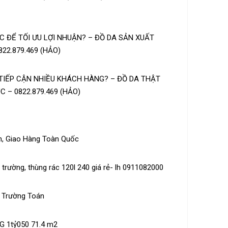
 ĐỂ TỐI ƯU LỢI NHUẬN? – ĐỒ DA SẢN XUẤT
22.879.469 (HẢO)
TIẾP CẬN NHIỀU KHÁCH HÀNG? – ĐỒ DA THẬT
 – 0822.879.469 (HẢO)
n, Giao Hàng Toàn Quốc
trường, thùng rác 120l 240 giá rẻ- lh 0911082000
õ Trường Toán
 1tỷ050 71.4 m2