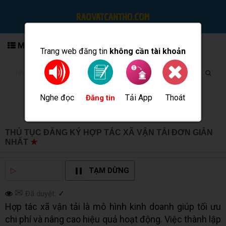
MENU
Trang web đăng tin
không cần tài khoản
Nghe đọc
Tải App
Thoát
Đăng tin
THỦ TỤC ĐĂNG KÝ HỢP TÁC XÃ VẬN TẢI ĐƠN GIẢN
NHẤT
★
MUA BÁN TẠI CẦN THƠ INFO
▷
NGHE ĐỌC
TẠM DỪNG
✉
Đã duyệt:
✓
Hợp tác xã vận tải là mô hình kinh doanh giúp tối ưu
chi phí và nâng cao hiệu quả hoạt động. Việc thành lập