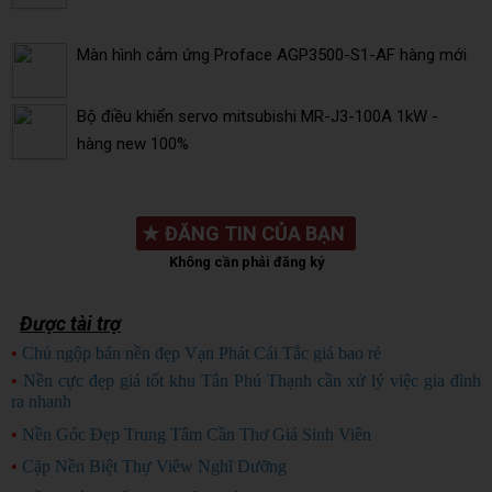
Màn hình cảm ứng Proface AGP3500-S1-AF hàng mới
Bộ điều khiển servo mitsubishi MR-J3-100A 1kW -
hàng new 100%
★
ĐĂNG TIN CỦA BẠN
Không cần phải đăng ký
Được tài trợ
•
Chủ ngộp bán nền đẹp Vạn Phát Cái Tắc giá bao rẻ
CHỦ NGỘP
•
Nền cực đẹp giá tốt khu Tân Phú Thạnh cần xử lý việc gia đình
ra nhanh
HÀNG ĐẸP
•
Nền Góc Đẹp Trung Tâm Cần Thơ Giá Sinh Viên
•
Cặp Nền Biệt Thự Viêw Nghĩ Dưỡng