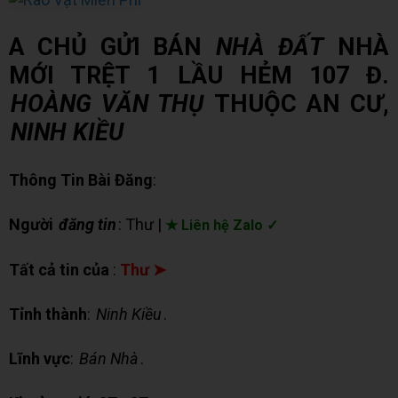
A CHỦ GỬI BÁN
NHÀ ĐẤT
NHÀ
MỚI TRỆT 1 LẦU HẺM 107 Đ.
HOÀNG VĂN THỤ
THUỘC AN CƯ,
NINH KIỀU
Thông Tin Bài Đăng
:
Người
đăng tin
: Thư |
★ Liên hệ Zalo ✓
Tất cả tin của
:
Thư ➤
Tỉnh thành
:
Ninh Kiều
.
Lĩnh vực
:
Bán Nhà
.