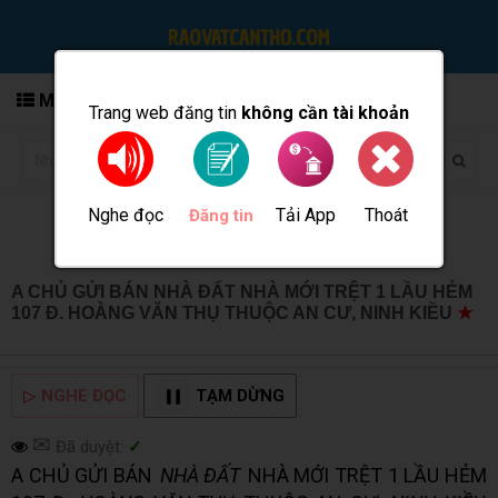
MENU
Trang web đăng tin
không cần tài khoản
Nghe đọc
Tải App
Thoát
Đăng tin
A CHỦ GỬI BÁN NHÀ ĐẤT NHÀ MỚI TRỆT 1 LẦU HẺM
107 Đ. HOÀNG VĂN THỤ THUỘC AN CƯ, NINH KIỀU
★
MUA BÁN TẠI CẦN THƠ INFO
▷
NGHE ĐỌC
TẠM DỪNG
✉
Đã duyệt:
✓
A CHỦ GỬI BÁN
NHÀ ĐẤT
NHÀ MỚI TRỆT 1 LẦU HẺM