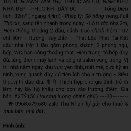
107 Đ.
HOÀNG VĂN THỤ
THUỘC AN CƯ,
NINH KIỀU
NHÀ ĐẸP - PHÚC KHÍ ĐẦY ĐỦ ----------- - Tổng Diện
tích: 32m² ( ngang 4,4m) - Pháp lý:
Sổ hồng
riêng, Full
Thổ cư
, sang tên nhanh trong ngày. - Lộ trước nhà 2m,
Hẻm thông
thoáng 2 đầu, cách
trục chính
hẻm 107
chỉ 50m - Hướng:
Tây Bắc
– Phát Lộc Phát Tài Kết
cấu: nhà trệt 1 lầu gồm phòng khách, 2 phòng ngủ,
bếp, WC, ban công thoáng mát. Hiện trạng: tủ bếp đầy
đủ, tặng thêm máy lạnh và bộ ghế salon sang trọng. Vị
trí: nhà nằm ngay khu vực yên tĩnh, mát mẻ, cực kỳ an
ninh, xung quanh đầy đủ tiện ích chợ + trường + Siêu
thị,...vị trí đắc địa. 🔖🔖 Thích hợp cho gia đình trẻ đi
làm, hay lấy hộ khẩu cho con vào trường điểm. Giá
bán: #2TỶ150 (
thương lượng
chính chủ
) ----$$---------
-- ☎️ 0968.679.680 zalo Thư Nhận
ký gửi
cho thuê &
mua bán
nhà đất
.
Hình ảnh
: