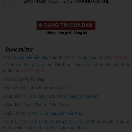
HẺM 9 PHẠM NGỌC HƯNG, PHƯỜNG CÁI KHẾ.
★
ĐĂNG TIN CỦA BẠN
Không cần phải đăng ký
Được tài trợ
•
Chủ ngộp bán nền đẹp Vạn Phát Cái Tắc giá bao rẻ
CHỦ NGỘP
•
Nền cực đẹp giá tốt khu Tân Phú Thạnh cần xử lý việc gia đình
ra nhanh
HÀNG ĐẸP
•
Nền Đẹp Vị Trí Đẹp
•
Nền Đẹp Cạnh Kinhgroup Cái Tắc
•
Cặp Nền Vị Trí Đẹp Cách Trần Quang Diệu 20m
•
Bán Đất Tp.vị Thanh, Hậu Giang
•
Bán 2000m2 Mặt Tiền Nguyễn Viết Xuân
•
Chỉ 1.1 Tỳ Là Sở Hữu 4.000m2 Đất Lua Ở Nhơn Nghĩa, Phong
Điền. Đất Cách Tỉnh Lộ 932 Khoảng 200m.