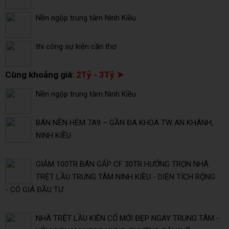
Nền ngộp trung tâm Ninh Kiều
thi công sự kiện cần thơ
Cùng khoảng giá:
2Tỷ - 3Tỷ ➤
Nền ngộp trung tâm Ninh Kiều
BÁN NỀN HẺM 7A9 – GẦN ĐA KHOA TW AN KHÁNH,
NINH KIỀU
GIẢM 100TR BÁN GẤP CF 30TR HƯỞNG TRỌN NHÀ
TRỆT LẦU TRUNG TÂM NINH KIỀU - DIỆN TÍCH RỘNG
- CÓ GIÁ ĐẦU TƯ
NHÀ TRỆT LẦU KIÊN CỐ MỚI ĐẸP NGAY TRUNG TÂM -