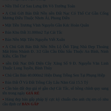
•
Nền Thổ Cư Sau Lưng Đh Võ Trường Toán
•
A Chủ Gửi Bán Đất Nền nền Đất Nạc Có Thổ Cư Gần Cống
Mương Điều Thuộc Nhơn Ái, Phong Điền
•
Mặt Tiền Trương Vĩnh Nguyên Gần Kdc Hoàn Quân
•
Bán Khu Đất 31.000m2 Tại Cái Tắc
•
Bán Nền Mặt Tiền Nguyễn Viết Xuân
•
A Chủ Gửi Bán Đất Nền Nền Lộ Ôtô Tặng Nhà Đẹp Thoáng
Mát Hẻm Nhánh Đ. 3/2 Gần Cầu Đầu Sấu Thuộc An Bình, Ninh
Kiều, Cần Thơ
•
nền Đất Nạc Đối Diện Cây Xăng Số 9 Đ. Nguyễn Văn Linh
Thuộc Long Tuyền, Bình Thủy
•
Chủ Cần Bán 40.000m2 Hiện Đang Trồng Sen Tại Phụng Hiệp
•
Bán Đất Ở Và Đất Trồng Cây Lâu Năm Giá 15.5 Tỷ
•
Cần bán đất đẹp giá rẻ gần chợ Cái Tắc, sổ hồng chính quy sang
tên trong ngày
GIÁ RẺ
•
Hàng đẹp bán gấp pháp lý cực kỳ chuẩn cho anh chị em có nhu
cầu định cư
BÁN GẤP