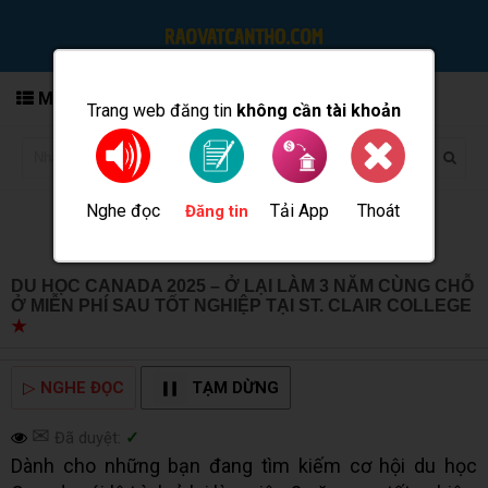
MENU
Trang web đăng tin
không cần tài khoản
Nghe đọc
Tải App
Thoát
Đăng tin
DU HỌC CANADA 2025 – Ở LẠI LÀM 3 NĂM CÙNG CHỖ
Ở MIỄN PHÍ SAU TỐT NGHIỆP TẠI ST. CLAIR COLLEGE
★
MUA BÁN TẠI CẦN THƠ INFO
▷
NGHE ĐỌC
TẠM DỪNG
✉
Đã duyệt:
✓
Dành cho những bạn đang tìm kiếm cơ hội du học