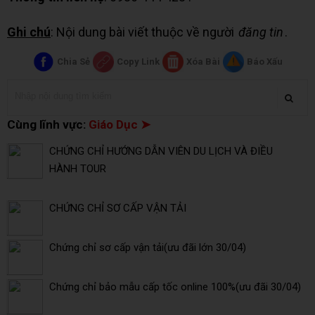
Ghi chú
: Nội dung bài viết thuộc về người
đăng tin
.
Chia Sẻ
Copy Link
Xóa Bài
Báo Xấu
Cùng lĩnh vực:
Giáo Dục ➤
CHỨNG CHỈ HƯỚNG DẪN VIÊN DU LỊCH VÀ ĐIỀU
HÀNH TOUR
CHỨNG CHỈ SƠ CẤP VẬN TẢI
Chứng chỉ sơ cấp vận tải(ưu đãi lớn 30/04)
Chứng chỉ bảo mẫu cấp tốc online 100%(ưu đãi 30/04)