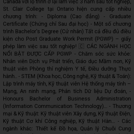
Canada với lộ trình ở lại làm việc 3 năm sau tốt nghiệp,
St. Clair College tại Ontario hiện cung cấp nhiều
chương trình: - Diploma (Cao đẳng) - Graduate
Certificate (Chứng chỉ Sau đại học) - Một số chương
trình Bachelor's Degree (Cử nhân) Tất cả đều đủ điều
kiện cho Post Graduate Work Permit (PGWP) – giấy
phép làm việc sau tốt nghiệp! 🇨 CÁC NGÀNH HỌC
NỔI BẬT ĐƯỢC CẤP PGWP - Chăm sóc sức khỏe:
Nhân viên Dịch vụ Phát triển, Giáo dục Mầm non, Kỹ
thuật viên Phòng thí nghiệm Y tế, Điều dưỡng Thực
hành.. - STEM (Khoa học, Công nghệ, Kỹ thuật & Toán):
Lập trình máy tính, Kỹ thuật viên Hệ thống máy tính –
Mạng, An ninh mạng, Phân tích Dữ liệu Dự đoán, -
Honours Bachelor of Business Administration
(Information Communication Technology)... - Thương
mại & Kỹ thuật: Kỹ thuật viên Xây dựng, Kỹ thuật Điện,
Kỹ thuật Cơ khí Công nghiệp, Kỹ thuật Hàn... - Các
ngành khác: Thiết kế Đồ họa, Quản lý Chuỗi Cung