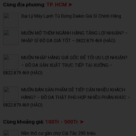
Cùng địa phương:
TP. HCM ➤
Đại Lý Máy Lạnh Tủ Đứng Daikin Giá Sỉ Chính Hãng
MUỐN MỞ THÊM NGÀNH HÀNG TĂNG LỢI NHUẬN? –
NHẬP SỈ ĐỒ DA GIÁ TỐT – 0822.879.469 (HẢO)
MUỐN NHẬP HÀNG GIÁ GỐC ĐỂ TỐI ƯU LỢI NHUẬN?
– ĐỒ DA SẢN XUẤT TRỰC TIẾP TẠI XƯỞNG –
0822.879.469 (HẢO)
MUỐN BÁN SẢN PHẨM DỄ TIẾP CẬN NHIỀU KHÁCH
HÀNG? – ĐỒ DA THẬT PHÙ HỢP NHIỀU PHÂN KHÚC –
0822.879.469 (HẢO)
Cùng khoảng giá:
100Tr - 500Tr ➤
Nền thổ cư gần chợ Cái Tắc 290 triệu