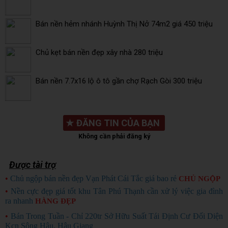
Bán nền hẻm nhánh Huỳnh Thị Nở 74m2 giá 450 triệu
Chủ kẹt bán nền đẹp xây nhà 280 triệu
Bán nền 7.7x16 lộ ô tô gần chợ Rạch Gòi 300 triệu
★
ĐĂNG TIN CỦA BẠN
Không cần phải đăng ký
Được tài trợ
•
Chủ ngộp bán nền đẹp Vạn Phát Cái Tắc giá bao rẻ
CHỦ NGỘP
•
Nền cực đẹp giá tốt khu Tân Phú Thạnh cần xử lý việc gia đình
ra nhanh
HÀNG ĐẸP
•
Bán Trong Tuần - Chỉ 220tr Sở Hữu Suất Tái Định Cư Đối Diện
Kcn Sông Hậu, Hậu Giang