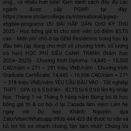
ứng... và nhiều hơn nữa! Xem danh sách đầy đủ các
ngành được cấp PGWP tại đây:
https://www.stclaircollege.ca/international/pgwp-
eligible-programs ƯU ĐÃI HẤP DẪN CHO KỲ THU
2025 - Học bổng giá trị cho sinh viên có điểm IELTS
cao -
Miễn phí
chỗ ở tại GEM Residence trong học kỳ
đầu tiên (áp dụng cho một số chương trình, số lượng
có hạn) HỌC PHÍ SIÊU CẠNH TRANH (Năm học
2024–2025) - Chương trình Diploma: 14,445 – 15,500
CAD/năm ≈ 271 – 291 triệu VNĐ/năm - Chương trình
Graduate Certificate: 14,445 – 16,956 CAD/năm ≈ 271
– 318 triệu VNĐ/năm YÊU CẦU ĐẦU VÀO - Tốt nghiệp
THPT - GPA từ 6.5 trở lên - IELTS từ 6.0 trở lên Kỳ nhập
học: Tháng 1 và Tháng 9 hằng năm Đừng bỏ lỡ học
bổng giá trị & cơ hội ở lại Canada làm việc! Liên hệ
ngay với Du học Khánh Nguyễn qua
Zalo/Viber/Whatsapp 0936 444 423 để được tư vấn và
hỗ trợ hồ sơ nhanh chóng, tận tâm nhất! Chúng tôi