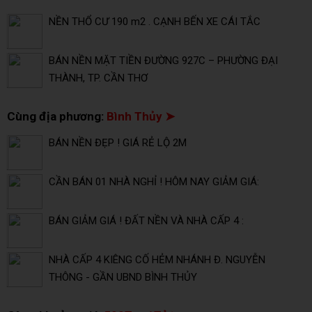
NỀN THỔ CƯ 190 m2 . CẠNH BẾN XE CÁI TẮC
BÁN NỀN MẶT TIỀN ĐƯỜNG 927C – PHƯỜNG ĐẠI
THÀNH, TP. CẦN THƠ
Cùng địa phương:
Bình Thủy ➤
BÁN NỀN ĐẸP ! GIÁ RẺ LỘ 2M
CẦN BÁN 01 NHÀ NGHỈ ! HÔM NAY GIẢM GIÁ:
BÁN GIẢM GIÁ ! ĐẤT NỀN VÀ NHÀ CẤP 4 :
NHÀ CẤP 4 KIÊNG CỐ HẺM NHÁNH Đ. NGUYỄN
THÔNG - GẦN UBND BÌNH THỦY