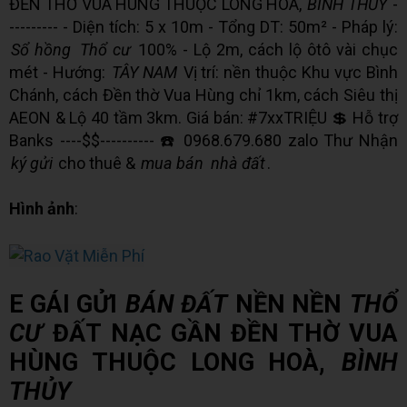
ĐỀN THỜ VUA HÙNG THUỘC LONG HOÀ,
BÌNH THỦY
-
--------- - Diện tích: 5 x 10m - Tổng DT: 50m² - Pháp lý:
Sổ hồng
Thổ cư
100% - Lộ 2m, cách lộ ôtô vài chục
mét - Hướng:
TÂY NAM
Vị trí: nền thuộc Khu vực Bình
Chánh, cách Đền thờ Vua Hùng chỉ 1km, cách Siêu thị
AEON & Lộ 40 tầm 3km. Giá bán: #7xxTRIỆU 💲 Hỗ trợ
Banks ----$$---------- ☎️ 0968.679.680 zalo Thư Nhận
ký gửi
cho thuê &
mua bán
nhà đất
.
Hình ảnh
:
E GÁI GỬI
BÁN ĐẤT
NỀN NỀN
THỔ
CƯ
ĐẤT NẠC GẦN ĐỀN THỜ VUA
HÙNG THUỘC LONG HOÀ,
BÌNH
THỦY