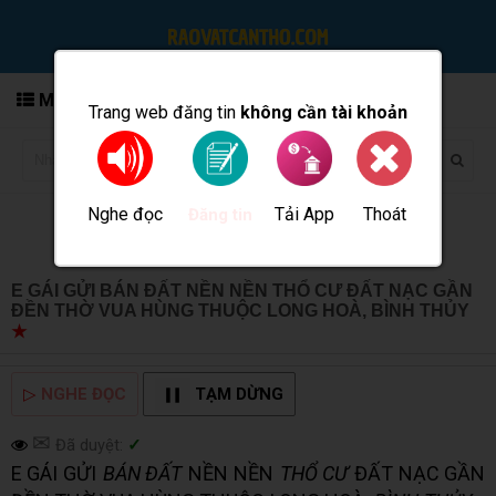
MENU
Trang web đăng tin
không cần tài khoản
Nghe đọc
Tải App
Thoát
Đăng tin
E GÁI GỬI BÁN ĐẤT NỀN NỀN THỔ CƯ ĐẤT NẠC GẦN
ĐỀN THỜ VUA HÙNG THUỘC LONG HOÀ, BÌNH THỦY
★
MUA BÁN TẠI CẦN THƠ INFO
▷
NGHE ĐỌC
TẠM DỪNG
✉
Đã duyệt:
✓
E GÁI GỬI
BÁN ĐẤT
NỀN NỀN
THỔ CƯ
ĐẤT NẠC GẦN