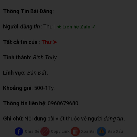
Thông Tin Bài Đăng
:
Người
đăng tin
: Thư |
★ Liên hệ Zalo ✓
Tất cả tin của
:
Thư ➤
Tỉnh thành
:
Bình Thủy
.
Lĩnh vực
:
Bán Đất
.
Khoảng giá
: 500-1Ty.
Thông tin liên hệ
: 0968679680.
Ghi chú
: Nội dung bài viết thuộc về người
đăng tin
.
Chia Sẻ
Copy Link
Xóa Bài
Báo Xấu