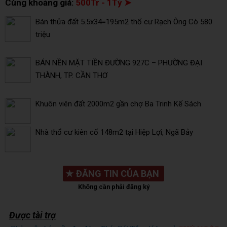
Cùng khoảng giá:
500Tr - 1Tỷ ➤
Bán thửa đất 5.5x34=195m2 thổ cư Rạch Ông Cò 580
triệu
BÁN NỀN MẶT TIỀN ĐƯỜNG 927C – PHƯỜNG ĐẠI
THÀNH, TP. CẦN THƠ
Khuôn viên đất 2000m2 gần chợ Ba Trinh Kế Sách
Nhà thổ cư kiên cố 148m2 tại Hiệp Lợi, Ngã Bảy
★
ĐĂNG TIN CỦA BẠN
Không cần phải đăng ký
Được tài trợ