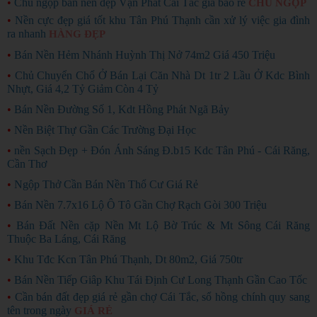
•
Chủ ngộp bán nền đẹp Vạn Phát Cái Tắc giá bao rẻ
CHỦ NGỘP
•
Nền cực đẹp giá tốt khu Tân Phú Thạnh cần xử lý việc gia đình
ra nhanh
HÀNG ĐẸP
•
Bán Nền Hẻm Nhánh Huỳnh Thị Nở 74m2 Giá 450 Triệu
•
Chủ Chuyển Chổ Ở Bán Lại Căn Nhà Dt 1tr 2 Lầu Ở Kdc Bình
Nhựt, Giá 4,2 Tỷ Giảm Còn 4 Tỷ
•
Bán Nền Đường Số 1, Kdt Hồng Phát Ngã Bảy
•
Nền Biệt Thự Gần Các Trường Đại Học
•
nền Sạch Đẹp + Đón Ánh Sáng Đ.b15 Kdc Tân Phú - Cái Răng,
Cần Thơ
•
Ngộp Thở Cần Bán Nền Thổ Cư Giá Rẻ
•
Bán Nền 7.7x16 Lộ Ô Tô Gần Chợ Rạch Gòi 300 Triệu
•
Bán Đất Nền cặp Nền Mt Lộ Bờ Trúc & Mt Sông Cái Răng
Thuộc Ba Láng, Cái Răng
•
Khu Tđc Kcn Tân Phú Thạnh, Dt 80m2, Giá 750tr
•
Bán Nền Tiếp Giâp Khu Tái Định Cư Long Thạnh Gần Cao Tốc
•
Cần bán đất đẹp giá rẻ gần chợ Cái Tắc, sổ hồng chính quy sang
tên trong ngày
GIÁ RẺ