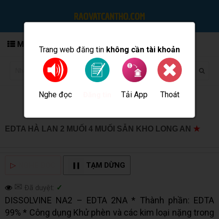
MENU
Trang web đăng tin
không cần tài khoản
Nghe đọc
Tải App
Thoát
Đăng tin
EDTA HÀ LAN 2 MUỐI 4 MUỐI SẴN KHO LONG AN
★
MUA BÁN TẠI CẦN THƠ INFO
▷
NGHE ĐỌC
TẠM DỪNG
✉
Đã duyệt:
✓
DISSOLVINE NA2 – EDTA 2NA * Thành phần: EDTA
99% * Công dụng Khử phèn và các kim loại nặng trong