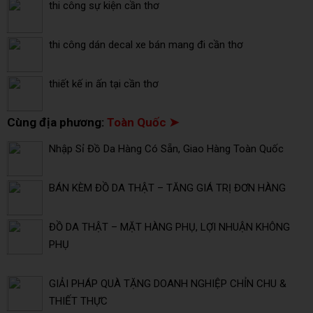
thi công sự kiện cần thơ
thi công dán decal xe bán mang đi cần thơ
thiết kế in ấn tại cần thơ
Cùng địa phương:
Toàn Quốc ➤
Nhập Sỉ Đồ Da Hàng Có Sẵn, Giao Hàng Toàn Quốc
BÁN KÈM ĐỒ DA THẬT – TĂNG GIÁ TRỊ ĐƠN HÀNG
ĐỒ DA THẬT – MẶT HÀNG PHỤ, LỢI NHUẬN KHÔNG
PHỤ
GIẢI PHÁP QUÀ TẶNG DOANH NGHIỆP CHỈN CHU &
THIẾT THỰC