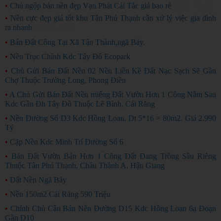
•
Chủ ngộp bán nền đẹp Vạn Phát Cái Tắc giá bao rẻ
CHỦ NGỘP
•
Nền cực đẹp giá tốt khu Tân Phú Thạnh cần xử lý việc gia đình
ra nhanh
HÀNG ĐẸP
•
Bán Đất Công Tại Xã Tân Thành,ngã Bảy.
•
Nền Trục Chính Kdc Tây Đô Ecopark
•
Chủ Gửi Bán Đất Nền 02 Nền Liền Kề Đất Nạc Sạch Sẽ Gần
Chợ Thuộc Trường Long, Phong Điền
•
A Chủ Gửi Bán Đất Nền miếng Đất Vườn Hơn 1 Công Nằm Sau
Kdc Gần Đh Tây Đô Thuộc Lê Bình, Cái Răng
•
Nền Đường Số D3 Kdc Hồng Loan, Dt 5*16 = 80m2. Giá 2.990
Tỷ
•
Cặp Nền Kdc Minh Trí Đường Số 6
•
Bán Đất Vườn Bán Hơn 1 Công Đất Đang Trồng Sầu Riêng
Thuộc Tân Phú Thạnh, Châu Thành A, Hậu Giang
•
Đất Nền Ngã Bảy
•
Nền 150m2 Cái Răng 590 Triệu
•
Chính Chủ Cần Bán Nền Đường D15 Kdc Hồng Loan 6a Đoạn
Gần D10