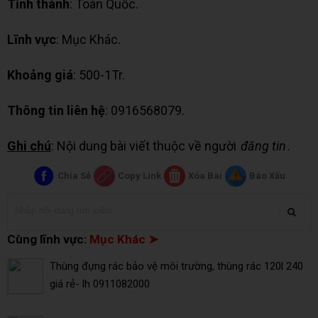
Tỉnh thành
: Toàn Quốc.
Lĩnh vực
: Mục Khác.
Khoảng giá
: 500-1Tr.
Thông tin liên hệ
: 0916568079.
Ghi chú
: Nội dung bài viết thuộc về người
đăng tin
.
Chia Sẻ
Copy Link
Xóa Bài
Báo Xấu
Cùng lĩnh vực:
Mục Khác ➤
Thùng đựng rác bảo vệ môi trường, thùng rác 120l 240
giá rẻ- lh 0911082000